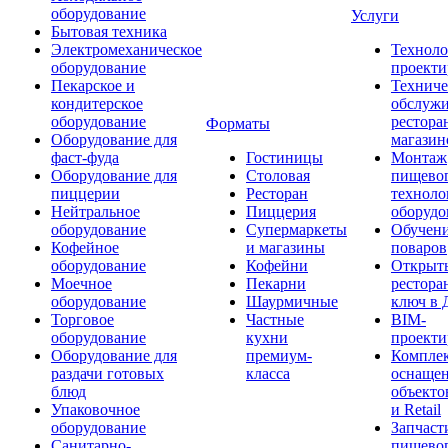
оборудование
Услуги
Бытовая техника
Электромеханическое
Техноло
оборудование
проекти
Пекарское и
Техниче
кондитерское
обслуж
оборудование
рестора
Форматы
Оборудование для
магазин
фаст-фуда
Гостиницы
Монтаж
Оборудование для
Столовая
пищево
пиццерии
Ресторан
техноло
Нейтральное
Пиццерия
оборудо
оборудование
Супермаркеты
Обучени
Кофейное
и магазины
поваров
оборудование
Кофейни
Открыт
Моечное
Пекарни
рестора
оборудование
Шаурмичные
ключ в 
Торговое
Частные
BIM-
оборудование
кухни
проекти
Оборудование для
премиум-
Компле
раздачи готовых
класса
оснаще
блюд
объекто
Упаковочное
и Retail
оборудование
Запчаст
Санитарно-
пищевог