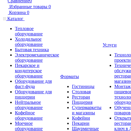
Сравнение
0
Избранные товары
0
Корзина
0
Каталог
Тепловое
оборудование
Холодильное
оборудование
Услуги
Бытовая техника
Электромеханическое
Техноло
оборудование
проекти
Пекарское и
Техниче
кондитерское
обслуж
оборудование
рестора
Форматы
Оборудование для
магазин
фаст-фуда
Гостиницы
Монтаж
Оборудование для
Столовая
пищево
пиццерии
Ресторан
техноло
Нейтральное
Пиццерия
оборудо
оборудование
Супермаркеты
Обучени
Кофейное
и магазины
поваров
оборудование
Кофейни
Открыт
Моечное
Пекарни
рестора
оборудование
Шаурмичные
ключ в 