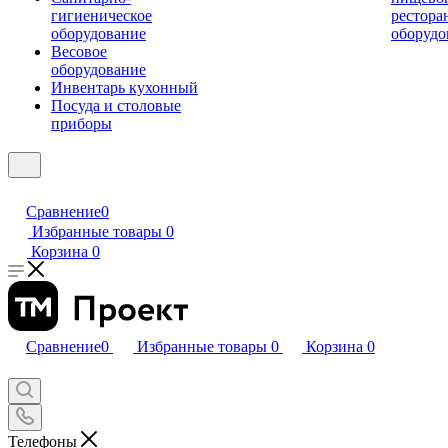
гигиеническое
рестора
оборудование
оборудо
Весовое
оборудование
Инвентарь кухонный
Посуда и столовые
приборы
Сравнение
0
Избранные товары
0
Корзина
0
Сравнение
0
Избранные товары
0
Корзина
0
Телефоны