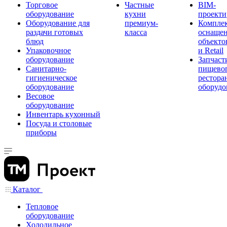
Торговое
Частные
BIM-
оборудование
кухни
проекти
Оборудование для
премиум-
Компле
раздачи готовых
класса
оснаще
блюд
объекто
Упаковочное
и Retail
оборудование
Запчаст
Санитарно-
пищевог
гигиеническое
рестора
оборудование
оборудо
Весовое
оборудование
Инвентарь кухонный
Посуда и столовые
приборы
Каталог
Тепловое
оборудование
Холодильное