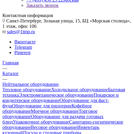
Заказать звонок
Контактная информация
Санкт-Петербург, Зольная улица, 15, БЦ «Морская столица»,
1 этаж, офис 106
sales@1tmp.ru
Вконтакте
Telegram
Pinterest
Главная
—
Каталог
—
Нейтральное оборудование
Тепловое оборудование
Холодильное оборудование
Бытовая
техника
Электромеханическое оборудование
Пекарское и
кондитерское оборудование
Оборудование для фаст-
фуда
Оборудование для пиццерии
Кофейное
оборудование
Моечное оборудование
Торговое
оборудование
Оборудование для раздачи готовых
блюд
Упаковочное оборудование
Санитарно-гигиеническое
оборудование
Весовое оборудование
Инвентарь
кухонный
Посуда и столовые приборы