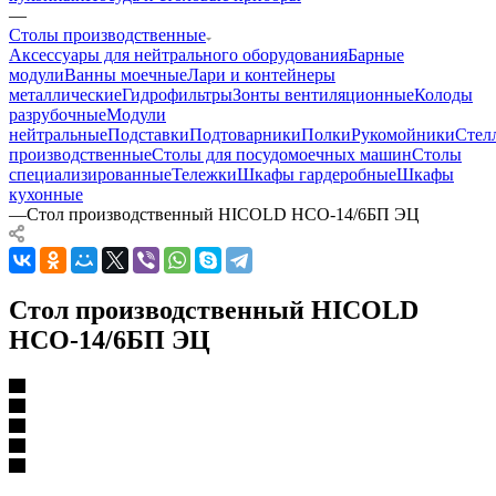
—
Столы производственные
Аксессуары для нейтрального оборудования
Барные
модули
Ванны моечные
Лари и контейнеры
металлические
Гидрофильтры
Зонты вентиляционные
Колоды
разрубочные
Модули
нейтральные
Подставки
Подтоварники
Полки
Рукомойники
Стел
производственные
Столы для посудомоечных машин
Столы
специализированные
Тележки
Шкафы гардеробные
Шкафы
кухонные
—
Стол производственный HICOLD НСО-14/6БП ЭЦ
Стол производственный HICOLD
НСО-14/6БП ЭЦ