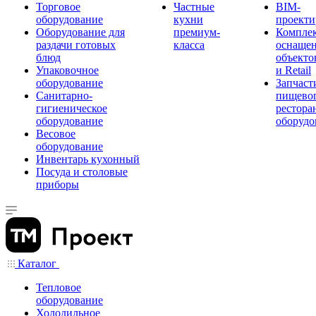
Торговое
Частные
BIM-
оборудование
кухни
проекти
Оборудование для
премиум-
Компле
раздачи готовых
класса
оснаще
блюд
объекто
Упаковочное
и Retail
оборудование
Запчаст
Санитарно-
пищевог
гигиеническое
рестора
оборудование
оборудо
Весовое
оборудование
Инвентарь кухонный
Посуда и столовые
приборы
Каталог
Тепловое
оборудование
Холодильное