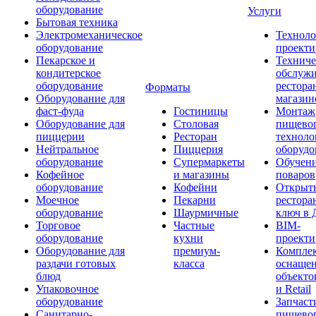
оборудование
Услуги
Бытовая техника
Электромеханическое
Техноло
оборудование
проекти
Пекарское и
Техниче
кондитерское
обслуж
оборудование
рестора
Форматы
Оборудование для
магазин
фаст-фуда
Гостиницы
Монтаж
Оборудование для
Столовая
пищево
пиццерии
Ресторан
техноло
Нейтральное
Пиццерия
оборудо
оборудование
Супермаркеты
Обучени
Кофейное
и магазины
поваров
оборудование
Кофейни
Открыт
Моечное
Пекарни
рестора
оборудование
Шаурмичные
ключ в 
Торговое
Частные
BIM-
оборудование
кухни
проекти
Оборудование для
премиум-
Компле
раздачи готовых
класса
оснаще
блюд
объекто
Упаковочное
и Retail
оборудование
Запчаст
Санитарно-
пищевог