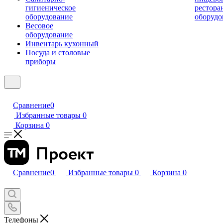
гигиеническое
рестора
оборудование
оборудо
Весовое
оборудование
Инвентарь кухонный
Посуда и столовые
приборы
Сравнение
0
Избранные товары
0
Корзина
0
Сравнение
0
Избранные товары
0
Корзина
0
Телефоны