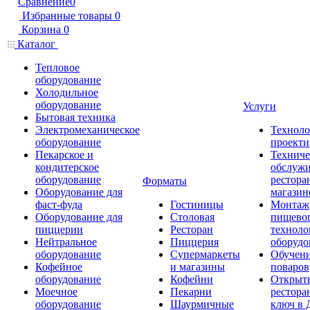
Сравнение
0
Избранные товары
0
Корзина
0
Каталог
Тепловое
оборудование
Холодильное
оборудование
Услуги
Бытовая техника
Электромеханическое
Техноло
оборудование
проекти
Пекарское и
Техниче
кондитерское
обслуж
оборудование
рестора
Форматы
Оборудование для
магазин
фаст-фуда
Гостиницы
Монтаж
Оборудование для
Столовая
пищево
пиццерии
Ресторан
техноло
Нейтральное
Пиццерия
оборудо
оборудование
Супермаркеты
Обучени
Кофейное
и магазины
поваров
оборудование
Кофейни
Открыт
Моечное
Пекарни
рестора
оборудование
Шаурмичные
ключ в 