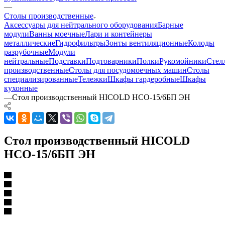
—
Столы производственные
Аксессуары для нейтрального оборудования
Барные
модули
Ванны моечные
Лари и контейнеры
металлические
Гидрофильтры
Зонты вентиляционные
Колоды
разрубочные
Модули
нейтральные
Подставки
Подтоварники
Полки
Рукомойники
Стел
производственные
Столы для посудомоечных машин
Столы
специализированные
Тележки
Шкафы гардеробные
Шкафы
кухонные
—
Стол производственный HICOLD НСО-15/6БП ЭН
Стол производственный HICOLD
НСО-15/6БП ЭН