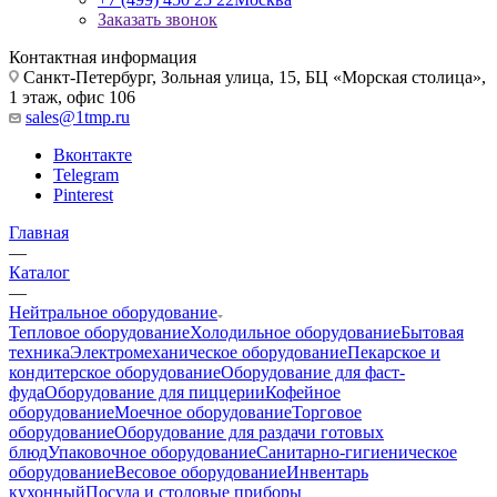
Заказать звонок
Контактная информация
Санкт-Петербург, Зольная улица, 15, БЦ «Морская столица»,
1 этаж, офис 106
sales@1tmp.ru
Вконтакте
Telegram
Pinterest
Главная
—
Каталог
—
Нейтральное оборудование
Тепловое оборудование
Холодильное оборудование
Бытовая
техника
Электромеханическое оборудование
Пекарское и
кондитерское оборудование
Оборудование для фаст-
фуда
Оборудование для пиццерии
Кофейное
оборудование
Моечное оборудование
Торговое
оборудование
Оборудование для раздачи готовых
блюд
Упаковочное оборудование
Санитарно-гигиеническое
оборудование
Весовое оборудование
Инвентарь
кухонный
Посуда и столовые приборы