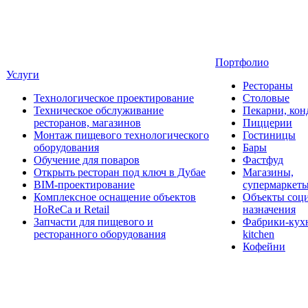
Портфолио
Услуги
Рестораны
Технологическое проектирование
Столовые
Техническое обслуживание
Пекарни, кон
ресторанов, магазинов
Пиццерии
Монтаж пищевого технологического
Гостиницы
оборудования
Бары
Обучение для поваров
Фастфуд
Открыть ресторан под ключ в Дубае
Магазины,
BIM-проектирование
супермаркет
Комплексное оснащение объектов
Объекты соц
HoReCa и Retail
назначения
Запчасти для пищевого и
Фабрики-кухн
ресторанного оборудования
kitchen
Кофейни