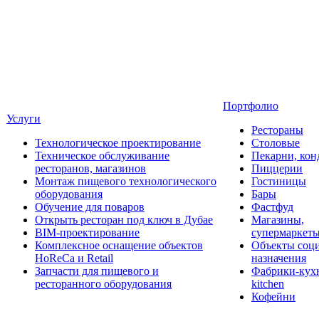
Портфолио
Услуги
Рестораны
Технологическое проектирование
Столовые
Техническое обслуживание
Пекарни, кон
ресторанов, магазинов
Пиццерии
Монтаж пищевого технологического
Гостиницы
оборудования
Бары
Обучение для поваров
Фастфуд
Открыть ресторан под ключ в Дубае
Магазины,
BIM-проектирование
супермаркет
Комплексное оснащение объектов
Объекты соц
HoReCa и Retail
назначения
Запчасти для пищевого и
Фабрики-кухн
ресторанного оборудования
kitchen
Кофейни