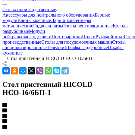
—
Столы производственные
Аксессуары для нейтрального оборудования
Барные
модули
Ванны моечные
Лари и контейнеры
металлические
Гидрофильтры
Зонты вентиляционные
Колоды
разрубочные
Модули
нейтральные
Подставки
Подтоварники
Полки
Рукомойники
Стел
производственные
Столы для посудомоечных машин
Столы
специализированные
Тележки
Шкафы гардеробные
Шкафы
кухонные
—
Стол пристенный HICOLD НСО-16/6БП-1
Стол пристенный HICOLD
НСО-16/6БП-1