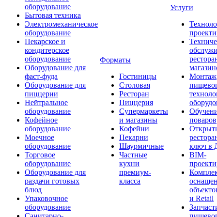
оборудование
Услуги
Бытовая техника
Электромеханическое
Техноло
оборудование
проекти
Пекарское и
Техниче
кондитерское
обслуж
оборудование
рестора
Форматы
Оборудование для
магазин
фаст-фуда
Гостиницы
Монтаж
Оборудование для
Столовая
пищево
пиццерии
Ресторан
техноло
Нейтральное
Пиццерия
оборудо
оборудование
Супермаркеты
Обучени
Кофейное
и магазины
поваров
оборудование
Кофейни
Открыт
Моечное
Пекарни
рестора
оборудование
Шаурмичные
ключ в 
Торговое
Частные
BIM-
оборудование
кухни
проекти
Оборудование для
премиум-
Компле
раздачи готовых
класса
оснаще
блюд
объекто
Упаковочное
и Retail
оборудование
Запчаст
Санитарно-
пищевог