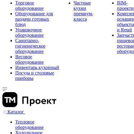
Торговое
Частные
BIM-
оборудование
кухни
проекти
Оборудование для
премиум-
Компле
раздачи готовых
класса
оснаще
блюд
объекто
Упаковочное
и Retail
оборудование
Запчаст
Санитарно-
пищевог
гигиеническое
рестора
оборудование
оборудо
Весовое
оборудование
Инвентарь кухонный
Посуда и столовые
приборы
Каталог
Тепловое
оборудование
Холодильное