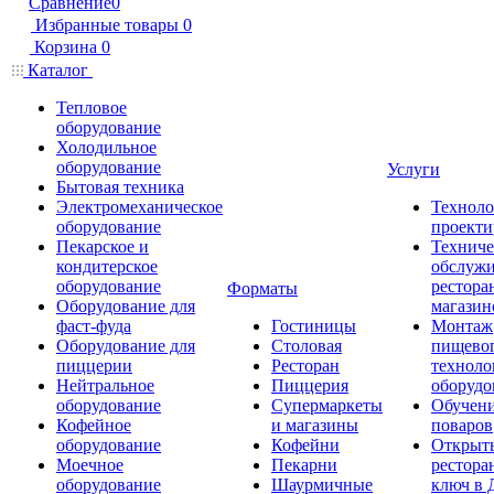
Сравнение
0
Избранные товары
0
Корзина
0
Каталог
Тепловое
оборудование
Холодильное
оборудование
Услуги
Бытовая техника
Электромеханическое
Техноло
оборудование
проекти
Пекарское и
Техниче
кондитерское
обслуж
оборудование
рестора
Форматы
Оборудование для
магазин
фаст-фуда
Гостиницы
Монтаж
Оборудование для
Столовая
пищево
пиццерии
Ресторан
техноло
Нейтральное
Пиццерия
оборудо
оборудование
Супермаркеты
Обучени
Кофейное
и магазины
поваров
оборудование
Кофейни
Открыт
Моечное
Пекарни
рестора
оборудование
Шаурмичные
ключ в 