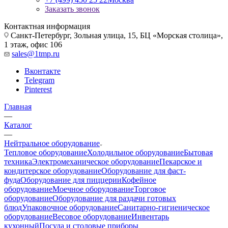
Заказать звонок
Контактная информация
Санкт-Петербург, Зольная улица, 15, БЦ «Морская столица»,
1 этаж, офис 106
sales@1tmp.ru
Вконтакте
Telegram
Pinterest
Главная
—
Каталог
—
Нейтральное оборудование
Тепловое оборудование
Холодильное оборудование
Бытовая
техника
Электромеханическое оборудование
Пекарское и
кондитерское оборудование
Оборудование для фаст-
фуда
Оборудование для пиццерии
Кофейное
оборудование
Моечное оборудование
Торговое
оборудование
Оборудование для раздачи готовых
блюд
Упаковочное оборудование
Санитарно-гигиеническое
оборудование
Весовое оборудование
Инвентарь
кухонный
Посуда и столовые приборы