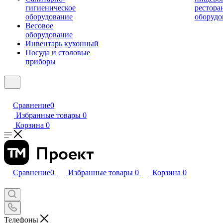
гигиеническое
рестора
оборудование
оборудо
Весовое
оборудование
Инвентарь кухонный
Посуда и столовые
приборы
Сравнение
0
Избранные товары
0
Корзина
0
Сравнение
0
Избранные товары
0
Корзина
0
Телефоны