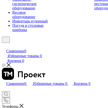
гигиеническое
рестора
оборудование
оборудо
Весовое
оборудование
Инвентарь кухонный
Посуда и столовые
приборы
Сравнение
0
Избранные товары
0
Корзина
0
Сравнение
0
Избранные товары
0
Корзина
0
Телефоны