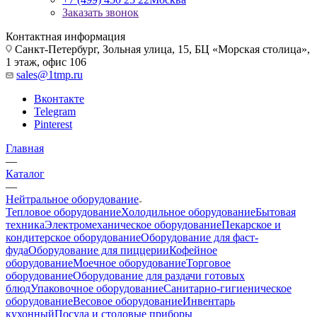
Заказать звонок
Контактная информация
Санкт-Петербург, Зольная улица, 15, БЦ «Морская столица»,
1 этаж, офис 106
sales@1tmp.ru
Вконтакте
Telegram
Pinterest
Главная
—
Каталог
—
Нейтральное оборудование
Тепловое оборудование
Холодильное оборудование
Бытовая
техника
Электромеханическое оборудование
Пекарское и
кондитерское оборудование
Оборудование для фаст-
фуда
Оборудование для пиццерии
Кофейное
оборудование
Моечное оборудование
Торговое
оборудование
Оборудование для раздачи готовых
блюд
Упаковочное оборудование
Санитарно-гигиеническое
оборудование
Весовое оборудование
Инвентарь
кухонный
Посуда и столовые приборы