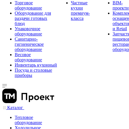
Торговое
Частные
BIM-
оборудование
кухни
проекти
Оборудование для
премиум-
Компле
раздачи готовых
класса
оснаще
блюд
объекто
Упаковочное
и Retail
оборудование
Запчаст
Санитарно-
пищевог
гигиеническое
рестора
оборудование
оборудо
Весовое
оборудование
Инвентарь кухонный
Посуда и столовые
приборы
Каталог
Тепловое
оборудование
Холодильное