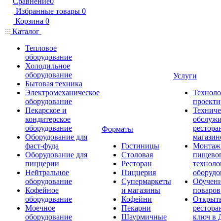
Сравнение
0
Избранные товары
0
Корзина
0
Каталог
Тепловое
оборудование
Холодильное
оборудование
Услуги
Бытовая техника
Электромеханическое
Техноло
оборудование
проекти
Пекарское и
Техниче
кондитерское
обслуж
оборудование
рестора
Форматы
Оборудование для
магазин
фаст-фуда
Гостиницы
Монтаж
Оборудование для
Столовая
пищево
пиццерии
Ресторан
техноло
Нейтральное
Пиццерия
оборудо
оборудование
Супермаркеты
Обучени
Кофейное
и магазины
поваров
оборудование
Кофейни
Открыт
Моечное
Пекарни
рестора
оборудование
Шаурмичные
ключ в 