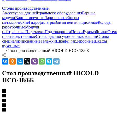
—
Столы производственные
Аксессуары для нейтрального оборудования
Барные
модули
Ванны моечные
Лари и контейнеры
металлические
Гидрофильтры
Зонты вентиляционные
Колоды
разрубочные
Модули
нейтральные
Подставки
Подтоварники
Полки
Рукомойники
Стел
производственные
Столы для посудомоечных машин
Столы
специализированные
Тележки
Шкафы гардеробные
Шкафы
кухонные
—
Стол производственный HICOLD НСО-18/6Б
Стол производственный HICOLD
НСО-18/6Б