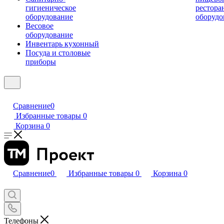
гигиеническое
рестора
оборудование
оборудо
Весовое
оборудование
Инвентарь кухонный
Посуда и столовые
приборы
Сравнение
0
Избранные товары
0
Корзина
0
Сравнение
0
Избранные товары
0
Корзина
0
Телефоны