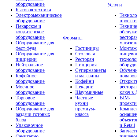
оборудование
Услуги
Бытовая техника
Электромеханическое
Техноло
оборудование
проекти
Пекарское и
Техниче
кондитерское
обслуж
оборудование
рестора
Форматы
Оборудование для
магазин
фаст-фуда
Гостиницы
Монтаж
Оборудование для
Столовая
пищево
пиццерии
Ресторан
техноло
Нейтральное
Пиццерия
оборудо
оборудование
Супермаркеты
Обучени
Кофейное
и магазины
поваров
оборудование
Кофейни
Открыт
Моечное
Пекарни
рестора
оборудование
Шаурмичные
ключ в 
Торговое
Частные
BIM-
оборудование
кухни
проекти
Оборудование для
премиум-
Компле
раздачи готовых
класса
оснаще
блюд
объекто
Упаковочное
и Retail
оборудование
Запчаст
Санитарно-
пищевог