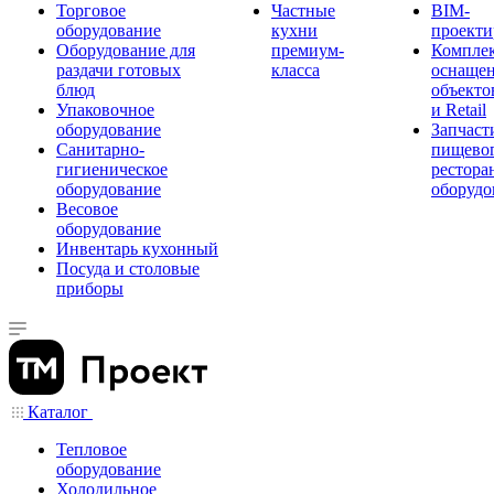
Торговое
Частные
BIM-
оборудование
кухни
проекти
Оборудование для
премиум-
Компле
раздачи готовых
класса
оснаще
блюд
объекто
Упаковочное
и Retail
оборудование
Запчаст
Санитарно-
пищевог
гигиеническое
рестора
оборудование
оборудо
Весовое
оборудование
Инвентарь кухонный
Посуда и столовые
приборы
Каталог
Тепловое
оборудование
Холодильное