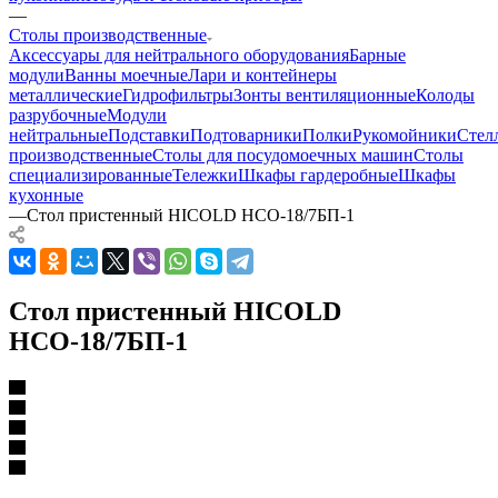
—
Столы производственные
Аксессуары для нейтрального оборудования
Барные
модули
Ванны моечные
Лари и контейнеры
металлические
Гидрофильтры
Зонты вентиляционные
Колоды
разрубочные
Модули
нейтральные
Подставки
Подтоварники
Полки
Рукомойники
Стел
производственные
Столы для посудомоечных машин
Столы
специализированные
Тележки
Шкафы гардеробные
Шкафы
кухонные
—
Стол пристенный HICOLD НСО-18/7БП-1
Стол пристенный HICOLD
НСО-18/7БП-1