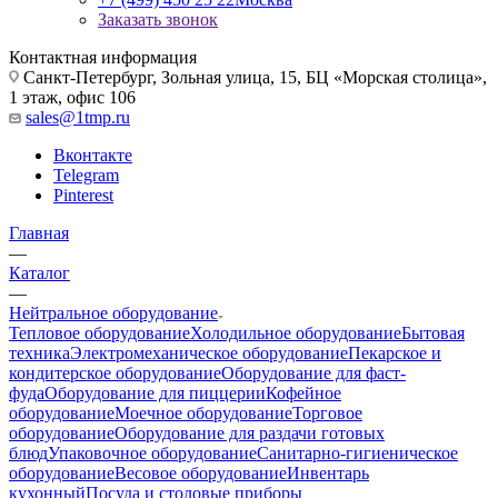
Заказать звонок
Контактная информация
Санкт-Петербург, Зольная улица, 15, БЦ «Морская столица»,
1 этаж, офис 106
sales@1tmp.ru
Вконтакте
Telegram
Pinterest
Главная
—
Каталог
—
Нейтральное оборудование
Тепловое оборудование
Холодильное оборудование
Бытовая
техника
Электромеханическое оборудование
Пекарское и
кондитерское оборудование
Оборудование для фаст-
фуда
Оборудование для пиццерии
Кофейное
оборудование
Моечное оборудование
Торговое
оборудование
Оборудование для раздачи готовых
блюд
Упаковочное оборудование
Санитарно-гигиеническое
оборудование
Весовое оборудование
Инвентарь
кухонный
Посуда и столовые приборы