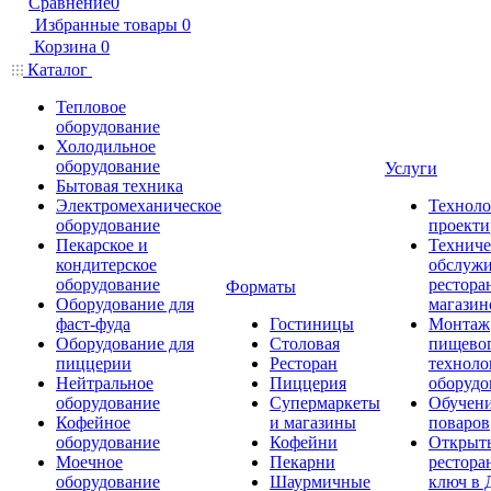
Сравнение
0
Избранные товары
0
Корзина
0
Каталог
Тепловое
оборудование
Холодильное
оборудование
Услуги
Бытовая техника
Электромеханическое
Техноло
оборудование
проекти
Пекарское и
Техниче
кондитерское
обслуж
оборудование
рестора
Форматы
Оборудование для
магазин
фаст-фуда
Гостиницы
Монтаж
Оборудование для
Столовая
пищево
пиццерии
Ресторан
техноло
Нейтральное
Пиццерия
оборудо
оборудование
Супермаркеты
Обучени
Кофейное
и магазины
поваров
оборудование
Кофейни
Открыт
Моечное
Пекарни
рестора
оборудование
Шаурмичные
ключ в 