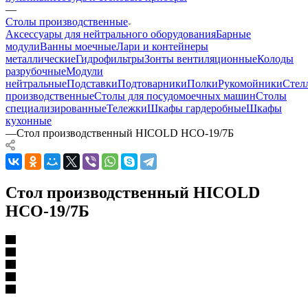
—
Столы производственные
Аксессуары для нейтрального оборудования
Барные
модули
Ванны моечные
Лари и контейнеры
металлические
Гидрофильтры
Зонты вентиляционные
Колоды
разрубочные
Модули
нейтральные
Подставки
Подтоварники
Полки
Рукомойники
Стел
производственные
Столы для посудомоечных машин
Столы
специализированные
Тележки
Шкафы гардеробные
Шкафы
кухонные
—
Стол производственный HICOLD НСО-19/7Б
Стол производственный HICOLD
НСО-19/7Б