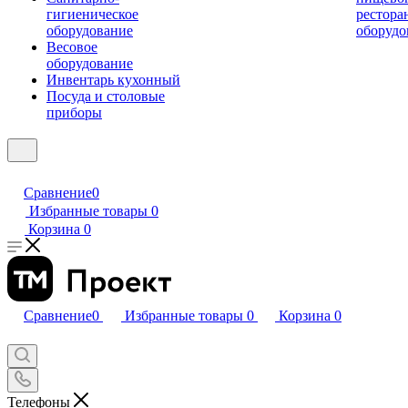
гигиеническое
рестора
оборудование
оборудо
Весовое
оборудование
Инвентарь кухонный
Посуда и столовые
приборы
Сравнение
0
Избранные товары
0
Корзина
0
Сравнение
0
Избранные товары
0
Корзина
0
Телефоны