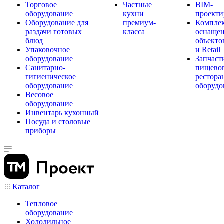
Торговое
Частные
BIM-
оборудование
кухни
проекти
Оборудование для
премиум-
Компле
раздачи готовых
класса
оснаще
блюд
объекто
Упаковочное
и Retail
оборудование
Запчаст
Санитарно-
пищевог
гигиеническое
рестора
оборудование
оборудо
Весовое
оборудование
Инвентарь кухонный
Посуда и столовые
приборы
Каталог
Тепловое
оборудование
Холодильное