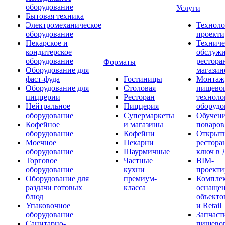
оборудование
Услуги
Бытовая техника
Электромеханическое
Техноло
оборудование
проекти
Пекарское и
Техниче
кондитерское
обслуж
оборудование
рестора
Форматы
Оборудование для
магазин
фаст-фуда
Гостиницы
Монтаж
Оборудование для
Столовая
пищево
пиццерии
Ресторан
техноло
Нейтральное
Пиццерия
оборудо
оборудование
Супермаркеты
Обучени
Кофейное
и магазины
поваров
оборудование
Кофейни
Открыт
Моечное
Пекарни
рестора
оборудование
Шаурмичные
ключ в 
Торговое
Частные
BIM-
оборудование
кухни
проекти
Оборудование для
премиум-
Компле
раздачи готовых
класса
оснаще
блюд
объекто
Упаковочное
и Retail
оборудование
Запчаст
Санитарно-
пищевог