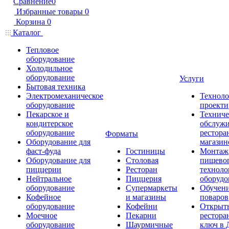
Сравнение
0
Избранные товары
0
Корзина
0
Каталог
Тепловое
оборудование
Холодильное
оборудование
Услуги
Бытовая техника
Электромеханическое
Техноло
оборудование
проекти
Пекарское и
Техниче
кондитерское
обслуж
оборудование
рестора
Форматы
Оборудование для
магазин
фаст-фуда
Гостиницы
Монтаж
Оборудование для
Столовая
пищево
пиццерии
Ресторан
техноло
Нейтральное
Пиццерия
оборудо
оборудование
Супермаркеты
Обучени
Кофейное
и магазины
поваров
оборудование
Кофейни
Открыт
Моечное
Пекарни
рестора
оборудование
Шаурмичные
ключ в 