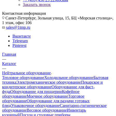
Заказать звонок
Контактная информация
Санкт-Петербург, Зольная улица, 15, БЦ «Морская столица»,
1 этаж, офис 106
sales@1tmp.ru
Вконтакте
Telegram
Pinterest
Главная
—
Каталог
—
Нейтральное оборудование
Тепловое оборудование
Холодильное оборудование
Бытовая
техника
Электромеханическое оборудование
Пекарское и
кондитерское оборудование
Оборудование для фаст-
фуда
Оборудование для пиццерии
Кофейное
оборудование
Моечное оборудование
Торговое
оборудование
Оборудование для раздачи готовых
блюд
Упаковочное оборудование
Санитарно-гигиеническое
оборудование
Весовое оборудование
Инвентарь
кухонный
Посуда и столовые приборы