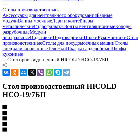
—
Столы производственные
Аксессуары для нейтрального оборудования
Барные
модули
Ванны моечные
Лари и контейнеры
металлические
Гидрофильтры
Зонты вентиляционные
Колоды
разрубочные
Модули
нейтральные
Подставки
Подтоварники
Полки
Рукомойники
Стел
производственные
Столы для посудомоечных машин
Столы
специализированные
Тележки
Шкафы гардеробные
Шкафы
кухонные
—
Стол производственный HICOLD НСО-19/7БП
Стол производственный HICOLD
НСО-19/7БП