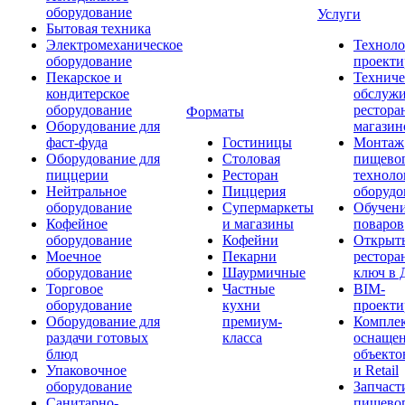
оборудование
Услуги
Бытовая техника
Электромеханическое
Техноло
оборудование
проекти
Пекарское и
Техниче
кондитерское
обслуж
оборудование
рестора
Форматы
Оборудование для
магазин
фаст-фуда
Гостиницы
Монтаж
Оборудование для
Столовая
пищево
пиццерии
Ресторан
техноло
Нейтральное
Пиццерия
оборудо
оборудование
Супермаркеты
Обучени
Кофейное
и магазины
поваров
оборудование
Кофейни
Открыт
Моечное
Пекарни
рестора
оборудование
Шаурмичные
ключ в 
Торговое
Частные
BIM-
оборудование
кухни
проекти
Оборудование для
премиум-
Компле
раздачи готовых
класса
оснаще
блюд
объекто
Упаковочное
и Retail
оборудование
Запчаст
Санитарно-
пищевог