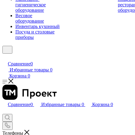
гигиеническое
рестора
оборудование
оборудо
Весовое
оборудование
Инвентарь кухонный
Посуда и столовые
приборы
Сравнение
0
Избранные товары
0
Корзина
0
Сравнение
0
Избранные товары
0
Корзина
0
Телефоны