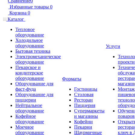
Сравнение
0
Избранные товары
0
Корзина
0
Каталог
Тепловое
оборудование
Холодильное
оборудование
Услуги
Бытовая техника
Электромеханическое
Техноло
оборудование
проекти
Пекарское и
Техниче
кондитерское
обслуж
оборудование
рестора
Форматы
Оборудование для
магазин
фаст-фуда
Гостиницы
Монтаж
Оборудование для
Столовая
пищево
пиццерии
Ресторан
техноло
Нейтральное
Пиццерия
оборудо
оборудование
Супермаркеты
Обучени
Кофейное
и магазины
поваров
оборудование
Кофейни
Открыт
Моечное
Пекарни
рестора
оборудование
Шаурмичные
ключ в 