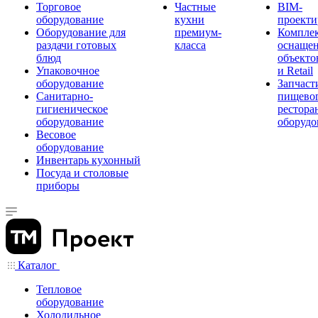
Торговое
Частные
BIM-
оборудование
кухни
проекти
Оборудование для
премиум-
Компле
раздачи готовых
класса
оснаще
блюд
объекто
Упаковочное
и Retail
оборудование
Запчаст
Санитарно-
пищевог
гигиеническое
рестора
оборудование
оборудо
Весовое
оборудование
Инвентарь кухонный
Посуда и столовые
приборы
Каталог
Тепловое
оборудование
Холодильное