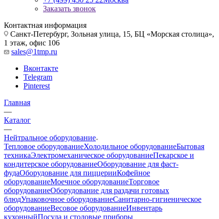
Заказать звонок
Контактная информация
Санкт-Петербург, Зольная улица, 15, БЦ «Морская столица»,
1 этаж, офис 106
sales@1tmp.ru
Вконтакте
Telegram
Pinterest
Главная
—
Каталог
—
Нейтральное оборудование
Тепловое оборудование
Холодильное оборудование
Бытовая
техника
Электромеханическое оборудование
Пекарское и
кондитерское оборудование
Оборудование для фаст-
фуда
Оборудование для пиццерии
Кофейное
оборудование
Моечное оборудование
Торговое
оборудование
Оборудование для раздачи готовых
блюд
Упаковочное оборудование
Санитарно-гигиеническое
оборудование
Весовое оборудование
Инвентарь
кухонный
Посуда и столовые приборы