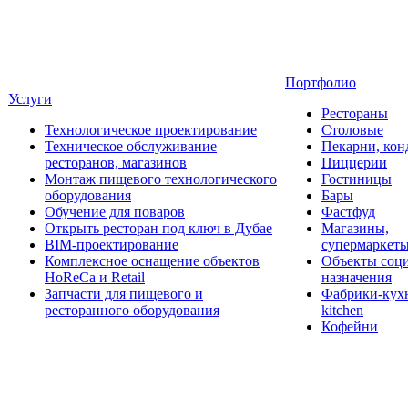
Портфолио
Услуги
Рестораны
Технологическое проектирование
Столовые
Техническое обслуживание
Пекарни, кон
ресторанов, магазинов
Пиццерии
Монтаж пищевого технологического
Гостиницы
оборудования
Бары
Обучение для поваров
Фастфуд
Открыть ресторан под ключ в Дубае
Магазины,
BIM-проектирование
супермаркет
Комплексное оснащение объектов
Объекты соц
HoReCa и Retail
назначения
Запчасти для пищевого и
Фабрики-кухн
ресторанного оборудования
kitchen
Кофейни