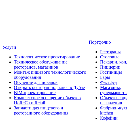
Портфолио
Услуги
Рестораны
Технологическое проектирование
Столовые
Техническое обслуживание
Пекарни, кон
ресторанов, магазинов
Пиццерии
Монтаж пищевого технологического
Гостиницы
оборудования
Бары
Обучение для поваров
Фастфуд
Открыть ресторан под ключ в Дубае
Магазины,
BIM-проектирование
супермаркет
Комплексное оснащение объектов
Объекты соц
HoReCa и Retail
назначения
Запчасти для пищевого и
Фабрики-кухн
ресторанного оборудования
kitchen
Кофейни