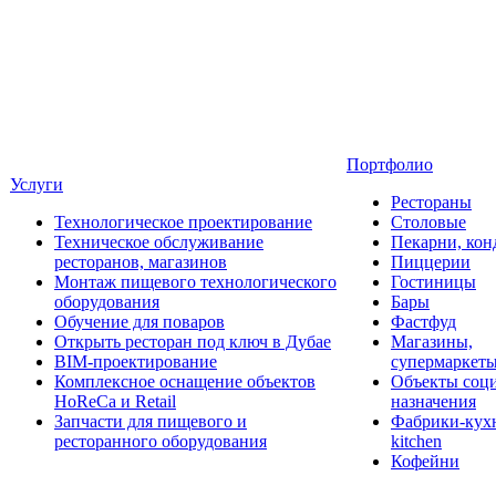
Портфолио
Услуги
Рестораны
Технологическое проектирование
Столовые
Техническое обслуживание
Пекарни, кон
ресторанов, магазинов
Пиццерии
Монтаж пищевого технологического
Гостиницы
оборудования
Бары
Обучение для поваров
Фастфуд
Открыть ресторан под ключ в Дубае
Магазины,
BIM-проектирование
супермаркет
Комплексное оснащение объектов
Объекты соц
HoReCa и Retail
назначения
Запчасти для пищевого и
Фабрики-кухн
ресторанного оборудования
kitchen
Кофейни