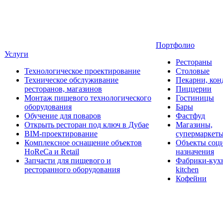
Портфолио
Услуги
Рестораны
Технологическое проектирование
Столовые
Техническое обслуживание
Пекарни, кон
ресторанов, магазинов
Пиццерии
Монтаж пищевого технологического
Гостиницы
оборудования
Бары
Обучение для поваров
Фастфуд
Открыть ресторан под ключ в Дубае
Магазины,
BIM-проектирование
супермаркет
Комплексное оснащение объектов
Объекты соц
HoReCa и Retail
назначения
Запчасти для пищевого и
Фабрики-кухн
ресторанного оборудования
kitchen
Кофейни