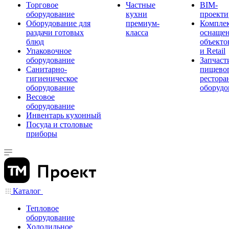
Торговое
Частные
BIM-
оборудование
кухни
проекти
Оборудование для
премиум-
Компле
раздачи готовых
класса
оснаще
блюд
объекто
Упаковочное
и Retail
оборудование
Запчаст
Санитарно-
пищевог
гигиеническое
рестора
оборудование
оборудо
Весовое
оборудование
Инвентарь кухонный
Посуда и столовые
приборы
Каталог
Тепловое
оборудование
Холодильное