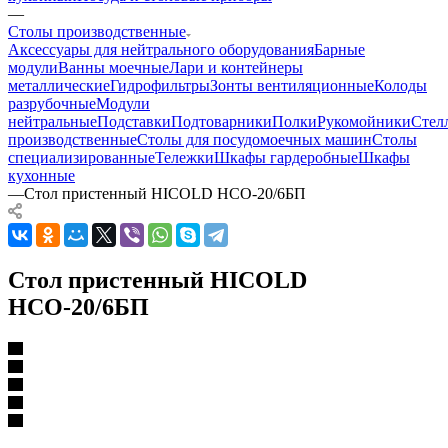
—
Столы производственные
Аксессуары для нейтрального оборудования
Барные
модули
Ванны моечные
Лари и контейнеры
металлические
Гидрофильтры
Зонты вентиляционные
Колоды
разрубочные
Модули
нейтральные
Подставки
Подтоварники
Полки
Рукомойники
Стел
производственные
Столы для посудомоечных машин
Столы
специализированные
Тележки
Шкафы гардеробные
Шкафы
кухонные
—
Стол пристенный HICOLD НСО-20/6БП
Стол пристенный HICOLD
НСО-20/6БП