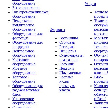
оборудование
Услуги
Бытовая техника
Электромеханическое
Техноло
оборудование
проекти
Пекарское и
Техниче
кондитерское
обслуж
оборудование
рестора
Форматы
Оборудование для
магазин
фаст-фуда
Гостиницы
Монтаж
Оборудование для
Столовая
пищево
пиццерии
Ресторан
техноло
Нейтральное
Пиццерия
оборудо
оборудование
Супермаркеты
Обучени
Кофейное
и магазины
поваров
оборудование
Кофейни
Открыт
Моечное
Пекарни
рестора
оборудование
Шаурмичные
ключ в 
Торговое
Частные
BIM-
оборудование
кухни
проекти
Оборудование для
премиум-
Компле
раздачи готовых
класса
оснаще
блюд
объекто
Упаковочное
и Retail
оборудование
Запчаст
Санитарно-
пищевог