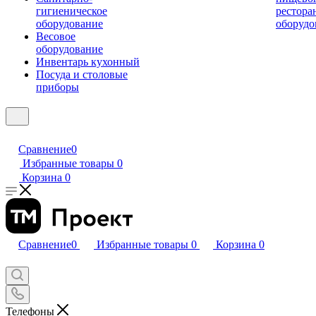
гигиеническое
рестора
оборудование
оборудо
Весовое
оборудование
Инвентарь кухонный
Посуда и столовые
приборы
Сравнение
0
Избранные товары
0
Корзина
0
Сравнение
0
Избранные товары
0
Корзина
0
Телефоны