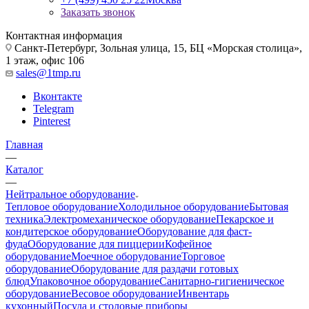
Заказать звонок
Контактная информация
Санкт-Петербург, Зольная улица, 15, БЦ «Морская столица»,
1 этаж, офис 106
sales@1tmp.ru
Вконтакте
Telegram
Pinterest
Главная
—
Каталог
—
Нейтральное оборудование
Тепловое оборудование
Холодильное оборудование
Бытовая
техника
Электромеханическое оборудование
Пекарское и
кондитерское оборудование
Оборудование для фаст-
фуда
Оборудование для пиццерии
Кофейное
оборудование
Моечное оборудование
Торговое
оборудование
Оборудование для раздачи готовых
блюд
Упаковочное оборудование
Санитарно-гигиеническое
оборудование
Весовое оборудование
Инвентарь
кухонный
Посуда и столовые приборы