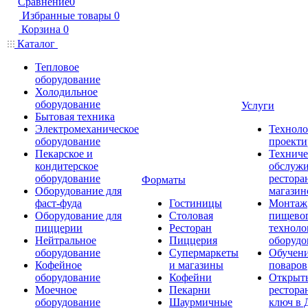
Сравнение
0
Избранные товары
0
Корзина
0
Каталог
Тепловое
оборудование
Холодильное
оборудование
Услуги
Бытовая техника
Электромеханическое
Техноло
оборудование
проекти
Пекарское и
Техниче
кондитерское
обслуж
оборудование
рестора
Форматы
Оборудование для
магазин
фаст-фуда
Гостиницы
Монтаж
Оборудование для
Столовая
пищево
пиццерии
Ресторан
техноло
Нейтральное
Пиццерия
оборудо
оборудование
Супермаркеты
Обучени
Кофейное
и магазины
поваров
оборудование
Кофейни
Открыт
Моечное
Пекарни
рестора
оборудование
Шаурмичные
ключ в 