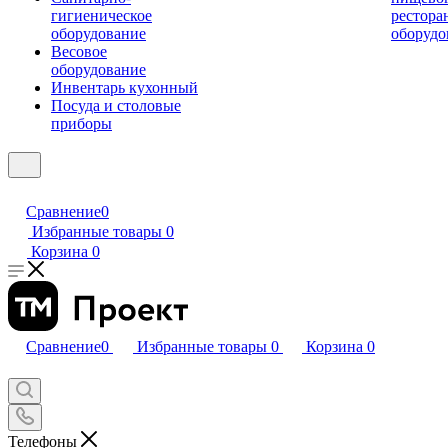
гигиеническое
рестора
оборудование
оборудо
Весовое
оборудование
Инвентарь кухонный
Посуда и столовые
приборы
Сравнение
0
Избранные товары
0
Корзина
0
Сравнение
0
Избранные товары
0
Корзина
0
Телефоны