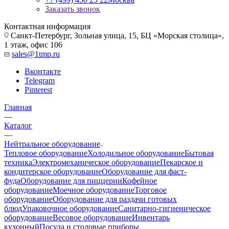
Заказать звонок
Контактная информация
Санкт-Петербург, Зольная улица, 15, БЦ «Морская столица»,
1 этаж, офис 106
sales@1tmp.ru
Вконтакте
Telegram
Pinterest
Главная
—
Каталог
—
Нейтральное оборудование
Тепловое оборудование
Холодильное оборудование
Бытовая
техника
Электромеханическое оборудование
Пекарское и
кондитерское оборудование
Оборудование для фаст-
фуда
Оборудование для пиццерии
Кофейное
оборудование
Моечное оборудование
Торговое
оборудование
Оборудование для раздачи готовых
блюд
Упаковочное оборудование
Санитарно-гигиеническое
оборудование
Весовое оборудование
Инвентарь
кухонный
Посуда и столовые приборы