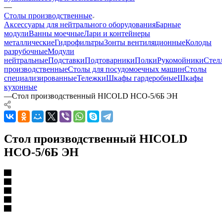
—
Столы производственные
Аксессуары для нейтрального оборудования
Барные
модули
Ванны моечные
Лари и контейнеры
металлические
Гидрофильтры
Зонты вентиляционные
Колоды
разрубочные
Модули
нейтральные
Подставки
Подтоварники
Полки
Рукомойники
Стел
производственные
Столы для посудомоечных машин
Столы
специализированные
Тележки
Шкафы гардеробные
Шкафы
кухонные
—
Стол производственный HICOLD НСО-5/6Б ЭН
Стол производственный HICOLD
НСО-5/6Б ЭН