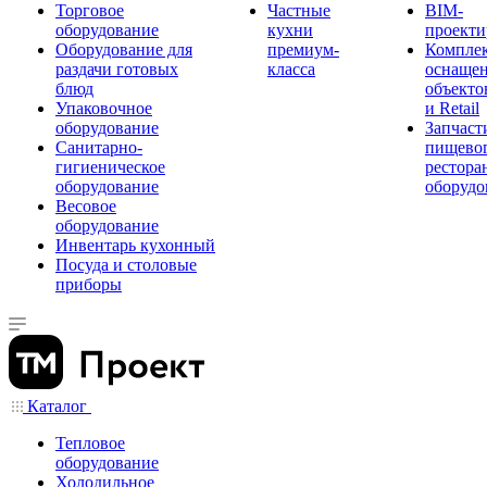
Торговое
Частные
BIM-
оборудование
кухни
проекти
Оборудование для
премиум-
Компле
раздачи готовых
класса
оснаще
блюд
объекто
Упаковочное
и Retail
оборудование
Запчаст
Санитарно-
пищевог
гигиеническое
рестора
оборудование
оборудо
Весовое
оборудование
Инвентарь кухонный
Посуда и столовые
приборы
Каталог
Тепловое
оборудование
Холодильное