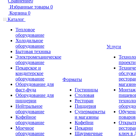
Сравнение
0
Избранные товары
0
Корзина
0
Каталог
Тепловое
оборудование
Холодильное
оборудование
Услуги
Бытовая техника
Электромеханическое
Техноло
оборудование
проекти
Пекарское и
Техниче
кондитерское
обслуж
оборудование
рестора
Форматы
Оборудование для
магазин
фаст-фуда
Гостиницы
Монтаж
Оборудование для
Столовая
пищево
пиццерии
Ресторан
техноло
Нейтральное
Пиццерия
оборудо
оборудование
Супермаркеты
Обучени
Кофейное
и магазины
поваров
оборудование
Кофейни
Открыт
Моечное
Пекарни
рестора
оборудование
Шаурмичные
ключ в 