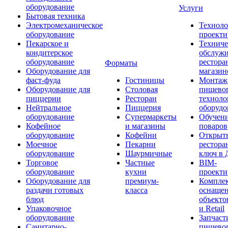
оборудование
Услуги
Бытовая техника
Электромеханическое
Техноло
оборудование
проекти
Пекарское и
Техниче
кондитерское
обслуж
оборудование
рестора
Форматы
Оборудование для
магазин
фаст-фуда
Гостиницы
Монтаж
Оборудование для
Столовая
пищево
пиццерии
Ресторан
техноло
Нейтральное
Пиццерия
оборудо
оборудование
Супермаркеты
Обучени
Кофейное
и магазины
поваров
оборудование
Кофейни
Открыт
Моечное
Пекарни
рестора
оборудование
Шаурмичные
ключ в 
Торговое
Частные
BIM-
оборудование
кухни
проекти
Оборудование для
премиум-
Компле
раздачи готовых
класса
оснаще
блюд
объекто
Упаковочное
и Retail
оборудование
Запчаст
Санитарно-
пищевог