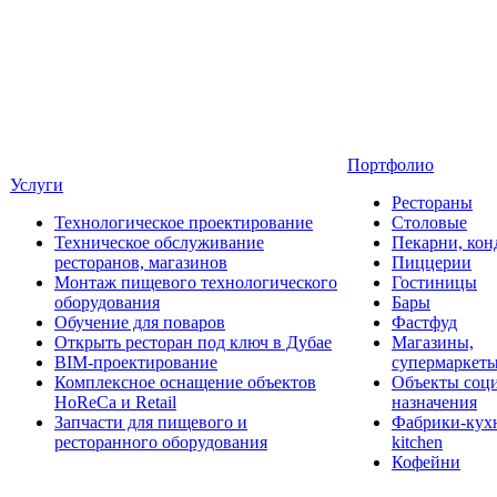
Портфолио
Услуги
Рестораны
Технологическое проектирование
Столовые
Техническое обслуживание
Пекарни, кон
ресторанов, магазинов
Пиццерии
Монтаж пищевого технологического
Гостиницы
оборудования
Бары
Обучение для поваров
Фастфуд
Открыть ресторан под ключ в Дубае
Магазины,
BIM-проектирование
супермаркет
Комплексное оснащение объектов
Объекты соц
HoReCa и Retail
назначения
Запчасти для пищевого и
Фабрики-кухн
ресторанного оборудования
kitchen
Кофейни