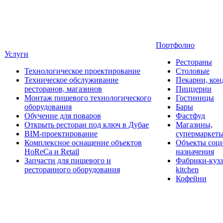
Портфолио
Услуги
Рестораны
Технологическое проектирование
Столовые
Техническое обслуживание
Пекарни, кон
ресторанов, магазинов
Пиццерии
Монтаж пищевого технологического
Гостиницы
оборудования
Бары
Обучение для поваров
Фастфуд
Открыть ресторан под ключ в Дубае
Магазины,
BIM-проектирование
супермаркет
Комплексное оснащение объектов
Объекты соц
HoReCa и Retail
назначения
Запчасти для пищевого и
Фабрики-кухн
ресторанного оборудования
kitchen
Кофейни