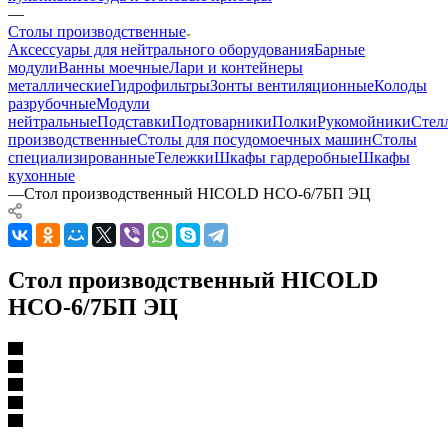
—
Столы производственные
Аксессуары для нейтрального оборудования
Барные
модули
Ванны моечные
Лари и контейнеры
металлические
Гидрофильтры
Зонты вентиляционные
Колоды
разрубочные
Модули
нейтральные
Подставки
Подтоварники
Полки
Рукомойники
Стел
производственные
Столы для посудомоечных машин
Столы
специализированные
Тележки
Шкафы гардеробные
Шкафы
кухонные
—
Стол производственный HICOLD НСО-6/7БП ЭЦ
Стол производственный HICOLD
НСО-6/7БП ЭЦ