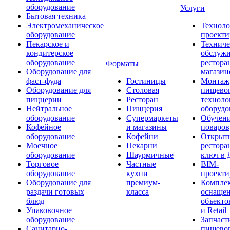
оборудование
Услуги
Бытовая техника
Электромеханическое
Техноло
оборудование
проекти
Пекарское и
Техниче
кондитерское
обслуж
оборудование
рестора
Форматы
Оборудование для
магазин
фаст-фуда
Гостиницы
Монтаж
Оборудование для
Столовая
пищево
пиццерии
Ресторан
техноло
Нейтральное
Пиццерия
оборудо
оборудование
Супермаркеты
Обучени
Кофейное
и магазины
поваров
оборудование
Кофейни
Открыт
Моечное
Пекарни
рестора
оборудование
Шаурмичные
ключ в 
Торговое
Частные
BIM-
оборудование
кухни
проекти
Оборудование для
премиум-
Компле
раздачи готовых
класса
оснаще
блюд
объекто
Упаковочное
и Retail
оборудование
Запчаст
Санитарно-
пищевог