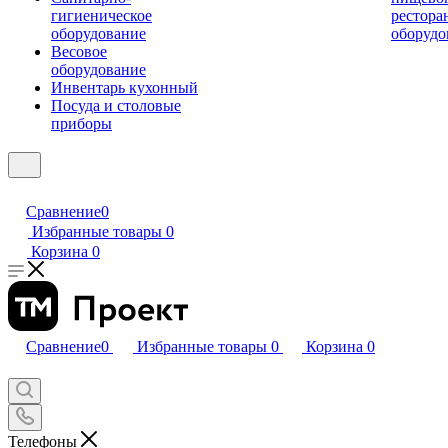
гигиеническое
рестора
оборудование
оборудо
Весовое
оборудование
Инвентарь кухонный
Посуда и столовые
приборы
Сравнение
0
Избранные товары
0
Корзина
0
Сравнение
0
Избранные товары
0
Корзина
0
Телефоны