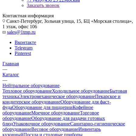
Заказать звонок
Контактная информация
Санкт-Петербург, Зольная улица, 15, БЦ «Морская столица»,
1 этаж, офис 106
sales@1tmp.ru
Вконтакте
Telegram
Pinterest
Главная
—
Каталог
—
Нейтральное оборудование
Тепловое оборудование
Холодильное оборудование
Бытовая
техника
Электромеханическое оборудование
Пекарское и
кондитерское оборудование
Оборудование для фаст-
фуда
Оборудование для пиццерии
Кофейное
оборудование
Моечное оборудование
Торговое
оборудование
Оборудование для раздачи готовых
блюд
Упаковочное оборудование
Санитарно-гигиеническое
оборудование
Весовое оборудование
Инвентарь
кухонный
Посуда и столовые приборы