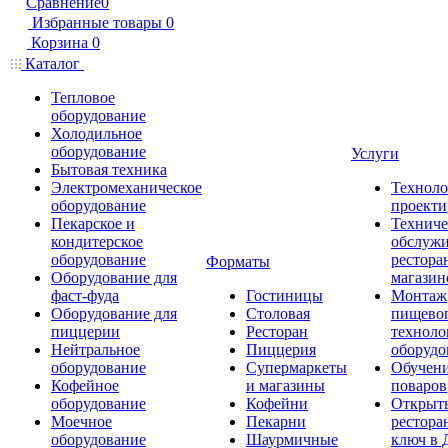
Сравнение
0
Избранные товары
0
Корзина
0
Каталог
Тепловое
оборудование
Холодильное
оборудование
Услуги
Бытовая техника
Электромеханическое
Техноло
оборудование
проекти
Пекарское и
Техниче
кондитерское
обслуж
оборудование
рестора
Форматы
Оборудование для
магазин
фаст-фуда
Гостиницы
Монтаж
Оборудование для
Столовая
пищево
пиццерии
Ресторан
техноло
Нейтральное
Пиццерия
оборудо
оборудование
Супермаркеты
Обучени
Кофейное
и магазины
поваров
оборудование
Кофейни
Открыт
Моечное
Пекарни
рестора
оборудование
Шаурмичные
ключ в 