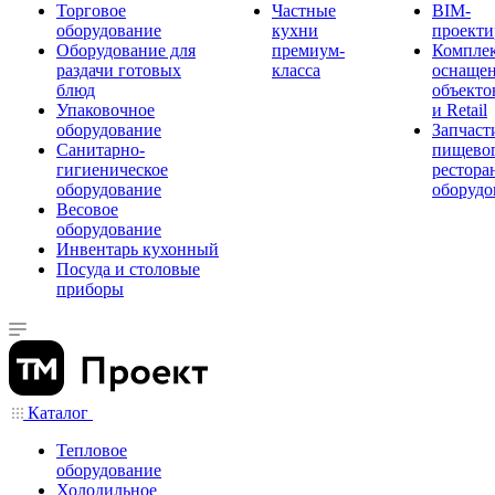
Торговое
Частные
BIM-
оборудование
кухни
проекти
Оборудование для
премиум-
Компле
раздачи готовых
класса
оснаще
блюд
объекто
Упаковочное
и Retail
оборудование
Запчаст
Санитарно-
пищевог
гигиеническое
рестора
оборудование
оборудо
Весовое
оборудование
Инвентарь кухонный
Посуда и столовые
приборы
Каталог
Тепловое
оборудование
Холодильное