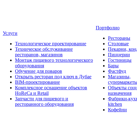
Портфолио
Услуги
Рестораны
Технологическое проектирование
Столовые
Техническое обслуживание
Пекарни, кон
ресторанов, магазинов
Пиццерии
Монтаж пищевого технологического
Гостиницы
оборудования
Бары
Обучение для поваров
Фастфуд
Открыть ресторан под ключ в Дубае
Магазины,
BIM-проектирование
супермаркет
Комплексное оснащение объектов
Объекты соц
HoReCa и Retail
назначения
Запчасти для пищевого и
Фабрики-кухн
ресторанного оборудования
kitchen
Кофейни