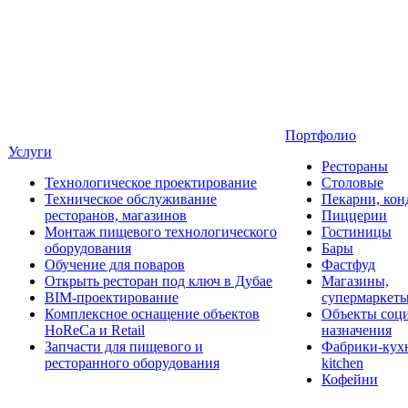
Портфолио
Услуги
Рестораны
Технологическое проектирование
Столовые
Техническое обслуживание
Пекарни, кон
ресторанов, магазинов
Пиццерии
Монтаж пищевого технологического
Гостиницы
оборудования
Бары
Обучение для поваров
Фастфуд
Открыть ресторан под ключ в Дубае
Магазины,
BIM-проектирование
супермаркет
Комплексное оснащение объектов
Объекты соц
HoReCa и Retail
назначения
Запчасти для пищевого и
Фабрики-кухн
ресторанного оборудования
kitchen
Кофейни