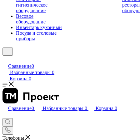
гигиеническое
рестора
оборудование
оборудо
Весовое
оборудование
Инвентарь кухонный
Посуда и столовые
приборы
Сравнение
0
Избранные товары
0
Корзина
0
Сравнение
0
Избранные товары
0
Корзина
0
Телефоны