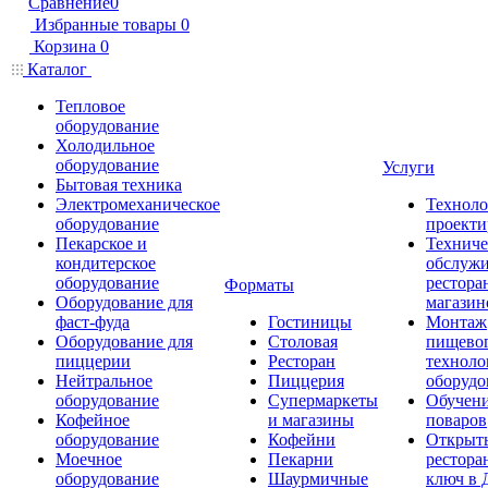
Сравнение
0
Избранные товары
0
Корзина
0
Каталог
Тепловое
оборудование
Холодильное
оборудование
Услуги
Бытовая техника
Электромеханическое
Техноло
оборудование
проекти
Пекарское и
Техниче
кондитерское
обслуж
оборудование
рестора
Форматы
Оборудование для
магазин
фаст-фуда
Гостиницы
Монтаж
Оборудование для
Столовая
пищево
пиццерии
Ресторан
техноло
Нейтральное
Пиццерия
оборудо
оборудование
Супермаркеты
Обучени
Кофейное
и магазины
поваров
оборудование
Кофейни
Открыт
Моечное
Пекарни
рестора
оборудование
Шаурмичные
ключ в 