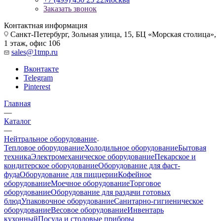
Заказать звонок
Контактная информация
Санкт-Петербург, Зольная улица, 15, БЦ «Морская столица»,
1 этаж, офис 106
sales@1tmp.ru
Вконтакте
Telegram
Pinterest
Главная
—
Каталог
—
Нейтральное оборудование
Тепловое оборудование
Холодильное оборудование
Бытовая
техника
Электромеханическое оборудование
Пекарское и
кондитерское оборудование
Оборудование для фаст-
фуда
Оборудование для пиццерии
Кофейное
оборудование
Моечное оборудование
Торговое
оборудование
Оборудование для раздачи готовых
блюд
Упаковочное оборудование
Санитарно-гигиеническое
оборудование
Весовое оборудование
Инвентарь
кухонный
Посуда и столовые приборы