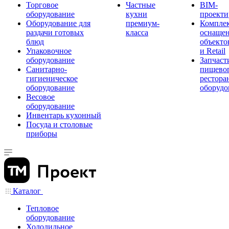
Торговое
Частные
BIM-
оборудование
кухни
проекти
Оборудование для
премиум-
Компле
раздачи готовых
класса
оснаще
блюд
объекто
Упаковочное
и Retail
оборудование
Запчаст
Санитарно-
пищевог
гигиеническое
рестора
оборудование
оборудо
Весовое
оборудование
Инвентарь кухонный
Посуда и столовые
приборы
Каталог
Тепловое
оборудование
Холодильное