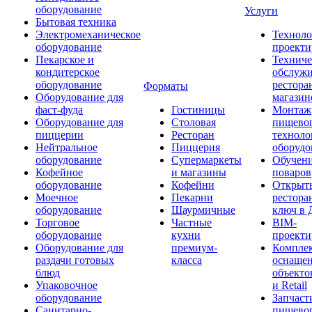
оборудование
Услуги
Бытовая техника
Электромеханическое
Техноло
оборудование
проекти
Пекарское и
Техниче
кондитерское
обслуж
оборудование
рестора
Форматы
Оборудование для
магазин
фаст-фуда
Гостиницы
Монтаж
Оборудование для
Столовая
пищево
пиццерии
Ресторан
техноло
Нейтральное
Пиццерия
оборудо
оборудование
Супермаркеты
Обучени
Кофейное
и магазины
поваров
оборудование
Кофейни
Открыт
Моечное
Пекарни
рестора
оборудование
Шаурмичные
ключ в 
Торговое
Частные
BIM-
оборудование
кухни
проекти
Оборудование для
премиум-
Компле
раздачи готовых
класса
оснаще
блюд
объекто
Упаковочное
и Retail
оборудование
Запчаст
Санитарно-
пищевог