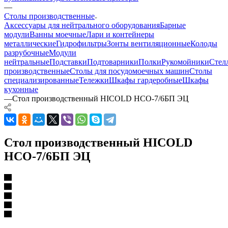
—
Столы производственные
Аксессуары для нейтрального оборудования
Барные
модули
Ванны моечные
Лари и контейнеры
металлические
Гидрофильтры
Зонты вентиляционные
Колоды
разрубочные
Модули
нейтральные
Подставки
Подтоварники
Полки
Рукомойники
Стел
производственные
Столы для посудомоечных машин
Столы
специализированные
Тележки
Шкафы гардеробные
Шкафы
кухонные
—
Стол производственный HICOLD НСО-7/6БП ЭЦ
Стол производственный HICOLD
НСО-7/6БП ЭЦ