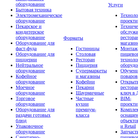
оборудование
Услуги
Бытовая техника
Электромеханическое
Техноло
оборудование
проекти
Пекарское и
Техниче
кондитерское
обслуж
оборудование
рестора
Форматы
Оборудование для
магазин
фаст-фуда
Гостиницы
Монтаж
Оборудование для
Столовая
пищево
пиццерии
Ресторан
техноло
Нейтральное
Пиццерия
оборудо
оборудование
Супермаркеты
Обучени
Кофейное
и магазины
поваров
оборудование
Кофейни
Открыт
Моечное
Пекарни
рестора
оборудование
Шаурмичные
ключ в 
Торговое
Частные
BIM-
оборудование
кухни
проекти
Оборудование для
премиум-
Компле
раздачи готовых
класса
оснаще
блюд
объекто
Упаковочное
и Retail
оборудование
Запчаст
Санитарно-
пищевог