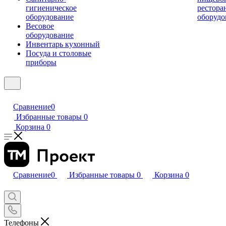
гигиеническое
рестора
оборудование
оборудо
Весовое
оборудование
Инвентарь кухонный
Посуда и столовые
приборы
Сравнение
0
Избранные товары
0
Корзина
0
Сравнение
0
Избранные товары
0
Корзина
0
Телефоны