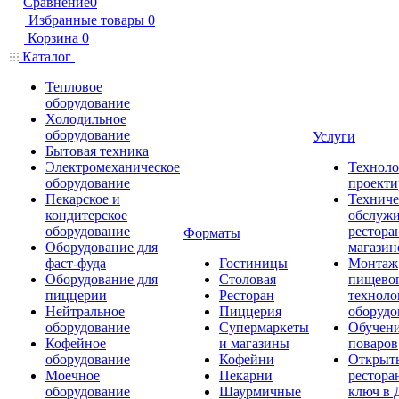
Сравнение
0
Избранные товары
0
Корзина
0
Каталог
Тепловое
оборудование
Холодильное
оборудование
Услуги
Бытовая техника
Электромеханическое
Техноло
оборудование
проекти
Пекарское и
Техниче
кондитерское
обслуж
оборудование
рестора
Форматы
Оборудование для
магазин
фаст-фуда
Гостиницы
Монтаж
Оборудование для
Столовая
пищево
пиццерии
Ресторан
техноло
Нейтральное
Пиццерия
оборудо
оборудование
Супермаркеты
Обучени
Кофейное
и магазины
поваров
оборудование
Кофейни
Открыт
Моечное
Пекарни
рестора
оборудование
Шаурмичные
ключ в 