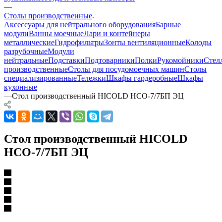
—
Столы производственные
Аксессуары для нейтрального оборудования
Барные
модули
Ванны моечные
Лари и контейнеры
металлические
Гидрофильтры
Зонты вентиляционные
Колоды
разрубочные
Модули
нейтральные
Подставки
Подтоварники
Полки
Рукомойники
Стел
производственные
Столы для посудомоечных машин
Столы
специализированные
Тележки
Шкафы гардеробные
Шкафы
кухонные
—
Стол производственный HICOLD НСО-7/7БП ЭЦ
Стол производственный HICOLD
НСО-7/7БП ЭЦ