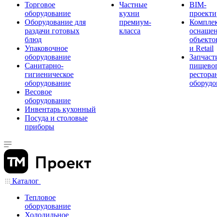
Торговое
Частные
BIM-
оборудование
кухни
проекти
Оборудование для
премиум-
Компле
раздачи готовых
класса
оснаще
блюд
объекто
Упаковочное
и Retail
оборудование
Запчаст
Санитарно-
пищевог
гигиеническое
рестора
оборудование
оборудо
Весовое
оборудование
Инвентарь кухонный
Посуда и столовые
приборы
Каталог
Тепловое
оборудование
Холодильное