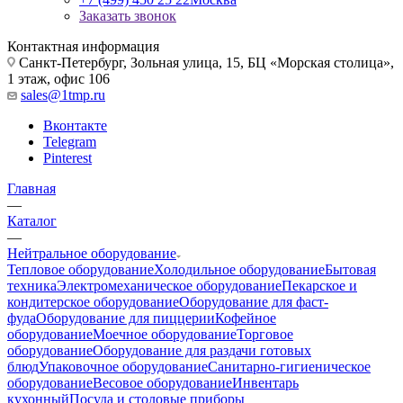
Заказать звонок
Контактная информация
Санкт-Петербург, Зольная улица, 15, БЦ «Морская столица»,
1 этаж, офис 106
sales@1tmp.ru
Вконтакте
Telegram
Pinterest
Главная
—
Каталог
—
Нейтральное оборудование
Тепловое оборудование
Холодильное оборудование
Бытовая
техника
Электромеханическое оборудование
Пекарское и
кондитерское оборудование
Оборудование для фаст-
фуда
Оборудование для пиццерии
Кофейное
оборудование
Моечное оборудование
Торговое
оборудование
Оборудование для раздачи готовых
блюд
Упаковочное оборудование
Санитарно-гигиеническое
оборудование
Весовое оборудование
Инвентарь
кухонный
Посуда и столовые приборы