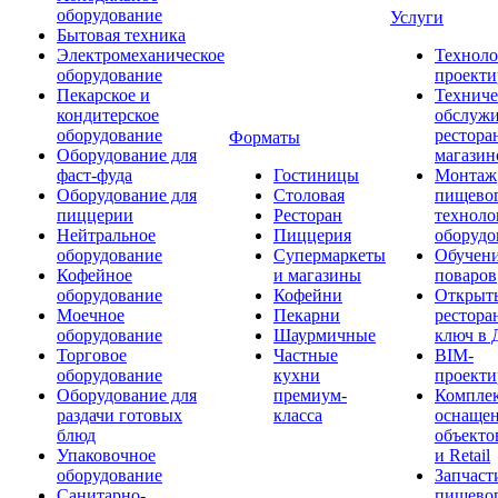
оборудование
Услуги
Бытовая техника
Электромеханическое
Техноло
оборудование
проекти
Пекарское и
Техниче
кондитерское
обслуж
оборудование
рестора
Форматы
Оборудование для
магазин
фаст-фуда
Гостиницы
Монтаж
Оборудование для
Столовая
пищево
пиццерии
Ресторан
техноло
Нейтральное
Пиццерия
оборудо
оборудование
Супермаркеты
Обучени
Кофейное
и магазины
поваров
оборудование
Кофейни
Открыт
Моечное
Пекарни
рестора
оборудование
Шаурмичные
ключ в 
Торговое
Частные
BIM-
оборудование
кухни
проекти
Оборудование для
премиум-
Компле
раздачи готовых
класса
оснаще
блюд
объекто
Упаковочное
и Retail
оборудование
Запчаст
Санитарно-
пищевог