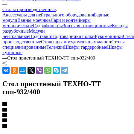
—
Столы производственные
Аксессуары для нейтрального оборудования
Барные
модули
Ванны моечные
Лари и контейнеры
металлические
Гидрофильтры
Зонты вентиляционные
Колоды
разрубочные
Модули
нейтральные
Подставки
Подтоварники
Полки
Рукомойники
Стел
производственные
Столы для посудомоечных машин
Столы
специализированные
Тележки
Шкафы гардеробные
Шкафы
кухонные
—
Стол пристенный ТЕХНО-ТТ спп-932/400
Стол пристенный ТЕХНО-ТТ
спп-932/400