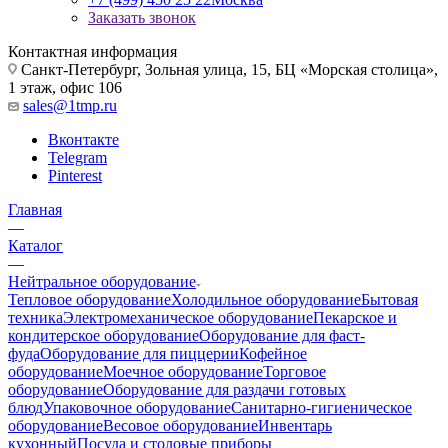
Заказать звонок
Контактная информация
Санкт-Петербург, Зольная улица, 15, БЦ «Морская столица»,
1 этаж, офис 106
sales@1tmp.ru
Вконтакте
Telegram
Pinterest
Главная
—
Каталог
—
Нейтральное оборудование
Тепловое оборудование
Холодильное оборудование
Бытовая
техника
Электромеханическое оборудование
Пекарское и
кондитерское оборудование
Оборудование для фаст-
фуда
Оборудование для пиццерии
Кофейное
оборудование
Моечное оборудование
Торговое
оборудование
Оборудование для раздачи готовых
блюд
Упаковочное оборудование
Санитарно-гигиеническое
оборудование
Весовое оборудование
Инвентарь
кухонный
Посуда и столовые приборы