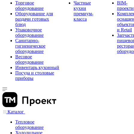
Торговое
Частные
BIM-
оборудование
кухни
проекти
Оборудование для
премиум-
Компле
раздачи готовых
класса
оснаще
блюд
объекто
Упаковочное
и Retail
оборудование
Запчаст
Санитарно-
пищевог
гигиеническое
рестора
оборудование
оборудо
Весовое
оборудование
Инвентарь кухонный
Посуда и столовые
приборы
Каталог
Тепловое
оборудование
Холодильное