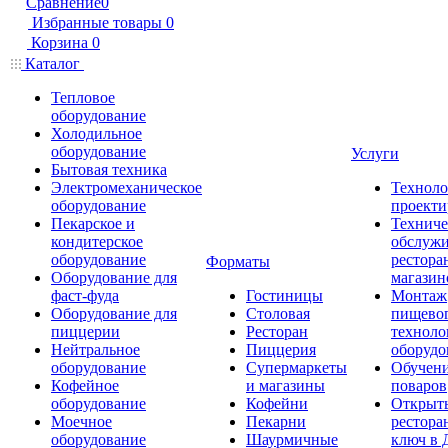
Сравнение
0
Избранные товары
0
Корзина
0
Каталог
Тепловое
оборудование
Холодильное
оборудование
Услуги
Бытовая техника
Электромеханическое
Техноло
оборудование
проекти
Пекарское и
Техниче
кондитерское
обслуж
оборудование
рестора
Форматы
Оборудование для
магазин
фаст-фуда
Гостиницы
Монтаж
Оборудование для
Столовая
пищево
пиццерии
Ресторан
техноло
Нейтральное
Пиццерия
оборудо
оборудование
Супермаркеты
Обучени
Кофейное
и магазины
поваров
оборудование
Кофейни
Открыт
Моечное
Пекарни
рестора
оборудование
Шаурмичные
ключ в 