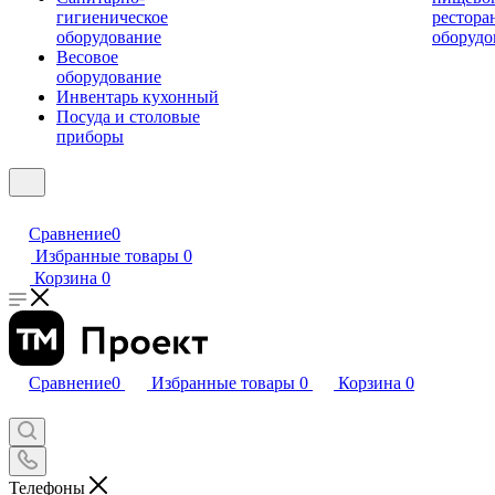
гигиеническое
рестора
оборудование
оборудо
Весовое
оборудование
Инвентарь кухонный
Посуда и столовые
приборы
Сравнение
0
Избранные товары
0
Корзина
0
Сравнение
0
Избранные товары
0
Корзина
0
Телефоны