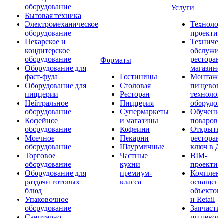
оборудование
Услуги
Бытовая техника
Электромеханическое
Техноло
оборудование
проекти
Пекарское и
Техниче
кондитерское
обслуж
оборудование
рестора
Форматы
Оборудование для
магазин
фаст-фуда
Гостиницы
Монтаж
Оборудование для
Столовая
пищево
пиццерии
Ресторан
техноло
Нейтральное
Пиццерия
оборудо
оборудование
Супермаркеты
Обучени
Кофейное
и магазины
поваров
оборудование
Кофейни
Открыт
Моечное
Пекарни
рестора
оборудование
Шаурмичные
ключ в 
Торговое
Частные
BIM-
оборудование
кухни
проекти
Оборудование для
премиум-
Компле
раздачи готовых
класса
оснаще
блюд
объекто
Упаковочное
и Retail
оборудование
Запчаст
Санитарно-
пищевог