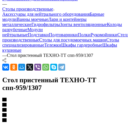
—
Столы производственные
Аксессуары для нейтрального оборудования
Барные
модули
Ванны моечные
Лари и контейнеры
металлические
Гидрофильтры
Зонты вентиляционные
Колоды
разрубочные
Модули
нейтральные
Подставки
Подтоварники
Полки
Рукомойники
Стел
производственные
Столы для посудомоечных машин
Столы
специализированные
Тележки
Шкафы гардеробные
Шкафы
кухонные
—
Стол пристенный ТЕХНО-ТТ спп-959/1307
Стол пристенный ТЕХНО-ТТ
спп-959/1307