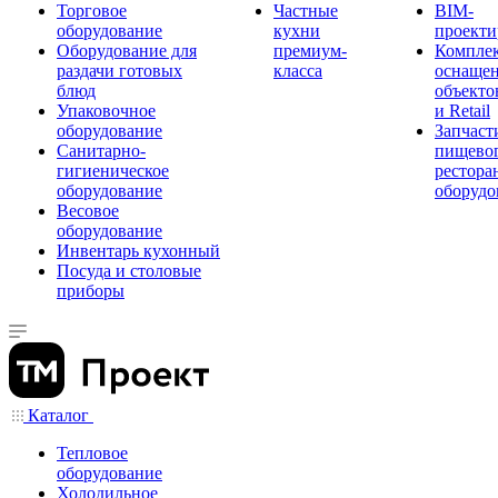
Торговое
Частные
BIM-
оборудование
кухни
проекти
Оборудование для
премиум-
Компле
раздачи готовых
класса
оснаще
блюд
объекто
Упаковочное
и Retail
оборудование
Запчаст
Санитарно-
пищевог
гигиеническое
рестора
оборудование
оборудо
Весовое
оборудование
Инвентарь кухонный
Посуда и столовые
приборы
Каталог
Тепловое
оборудование
Холодильное