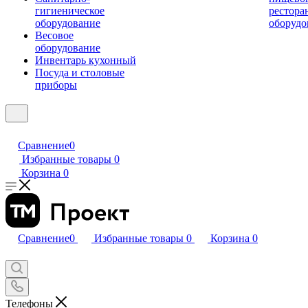
гигиеническое
рестора
оборудование
оборудо
Весовое
оборудование
Инвентарь кухонный
Посуда и столовые
приборы
Сравнение
0
Избранные товары
0
Корзина
0
Сравнение
0
Избранные товары
0
Корзина
0
Телефоны