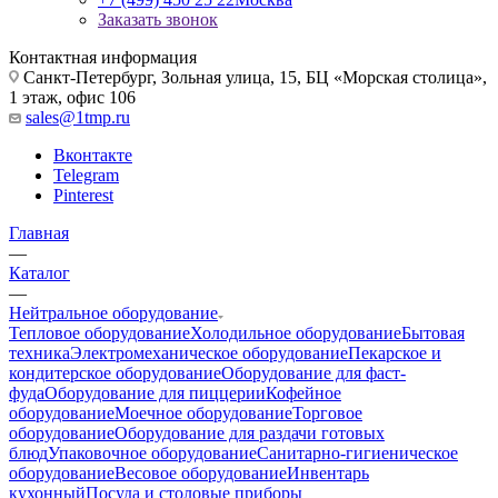
Заказать звонок
Контактная информация
Санкт-Петербург, Зольная улица, 15, БЦ «Морская столица»,
1 этаж, офис 106
sales@1tmp.ru
Вконтакте
Telegram
Pinterest
Главная
—
Каталог
—
Нейтральное оборудование
Тепловое оборудование
Холодильное оборудование
Бытовая
техника
Электромеханическое оборудование
Пекарское и
кондитерское оборудование
Оборудование для фаст-
фуда
Оборудование для пиццерии
Кофейное
оборудование
Моечное оборудование
Торговое
оборудование
Оборудование для раздачи готовых
блюд
Упаковочное оборудование
Санитарно-гигиеническое
оборудование
Весовое оборудование
Инвентарь
кухонный
Посуда и столовые приборы