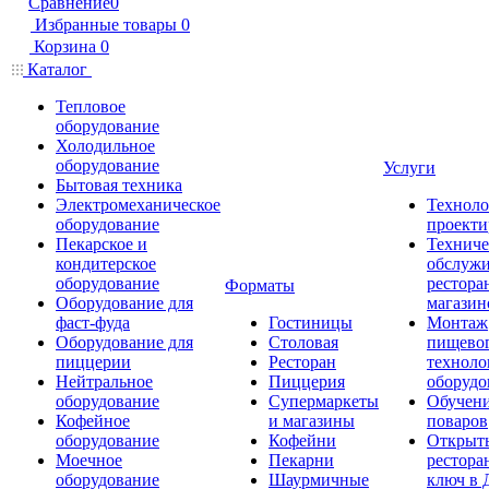
Сравнение
0
Избранные товары
0
Корзина
0
Каталог
Тепловое
оборудование
Холодильное
оборудование
Услуги
Бытовая техника
Электромеханическое
Техноло
оборудование
проекти
Пекарское и
Техниче
кондитерское
обслуж
оборудование
рестора
Форматы
Оборудование для
магазин
фаст-фуда
Гостиницы
Монтаж
Оборудование для
Столовая
пищево
пиццерии
Ресторан
техноло
Нейтральное
Пиццерия
оборудо
оборудование
Супермаркеты
Обучени
Кофейное
и магазины
поваров
оборудование
Кофейни
Открыт
Моечное
Пекарни
рестора
оборудование
Шаурмичные
ключ в 