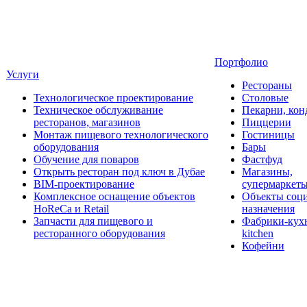
Портфолио
Услуги
Рестораны
Технологическое проектирование
Столовые
Техническое обслуживание
Пекарни, кон
ресторанов, магазинов
Пиццерии
Монтаж пищевого технологического
Гостиницы
оборудования
Бары
Обучение для поваров
Фастфуд
Открыть ресторан под ключ в Дубае
Магазины,
BIM-проектирование
супермаркет
Комплексное оснащение объектов
Объекты соц
HoReCa и Retail
назначения
Запчасти для пищевого и
Фабрики-кухн
ресторанного оборудования
kitchen
Кофейни