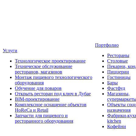
Портфолио
Услуги
Рестораны
Технологическое проектирование
Столовые
Техническое обслуживание
Пекарни, кон
ресторанов, магазинов
Пиццерии
Монтаж пищевого технологического
Гостиницы
оборудования
Бары
Обучение для поваров
Фастфуд
Открыть ресторан под ключ в Дубае
Магазины,
BIM-проектирование
супермаркет
Комплексное оснащение объектов
Объекты соц
HoReCa и Retail
назначения
Запчасти для пищевого и
Фабрики-кухн
ресторанного оборудования
kitchen
Кофейни