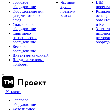
Торговое
Частные
BIM-
оборудование
кухни
проекти
Оборудование для
премиум-
Компле
раздачи готовых
класса
оснаще
блюд
объекто
Упаковочное
и Retail
оборудование
Запчаст
Санитарно-
пищевог
гигиеническое
рестора
оборудование
оборудо
Весовое
оборудование
Инвентарь кухонный
Посуда и столовые
приборы
Каталог
Тепловое
оборудование
Холодильное