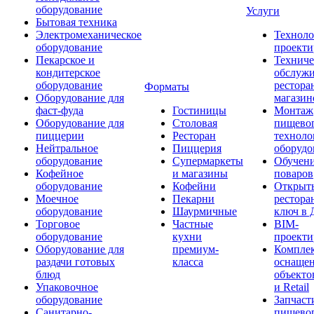
оборудование
Услуги
Бытовая техника
Электромеханическое
Техноло
оборудование
проекти
Пекарское и
Техниче
кондитерское
обслуж
оборудование
рестора
Форматы
Оборудование для
магазин
фаст-фуда
Гостиницы
Монтаж
Оборудование для
Столовая
пищево
пиццерии
Ресторан
техноло
Нейтральное
Пиццерия
оборудо
оборудование
Супермаркеты
Обучени
Кофейное
и магазины
поваров
оборудование
Кофейни
Открыт
Моечное
Пекарни
рестора
оборудование
Шаурмичные
ключ в 
Торговое
Частные
BIM-
оборудование
кухни
проекти
Оборудование для
премиум-
Компле
раздачи готовых
класса
оснаще
блюд
объекто
Упаковочное
и Retail
оборудование
Запчаст
Санитарно-
пищевог