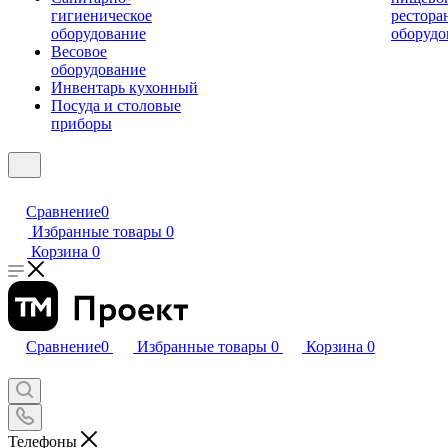
гигиеническое
рестора
оборудование
оборудо
Весовое
оборудование
Инвентарь кухонный
Посуда и столовые
приборы
Сравнение
0
Избранные товары
0
Корзина
0
Сравнение
0
Избранные товары
0
Корзина
0
Телефоны