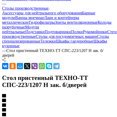
—
Столы производственные
Аксессуары для нейтрального оборудования
Барные
модули
Ванны моечные
Лари и контейнеры
металлические
Гидрофильтры
Зонты вентиляционные
Колоды
разрубочные
Модули
нейтральные
Подставки
Подтоварники
Полки
Рукомойники
Стел
производственные
Столы для посудомоечных машин
Столы
специализированные
Тележки
Шкафы гардеробные
Шкафы
кухонные
—
Стол пристенный ТЕХНО-ТТ СПС-223/1207 Н зак. б/
дверей
Стол пристенный ТЕХНО-ТТ
СПС-223/1207 Н зак. б/дверей