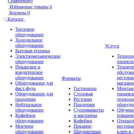
Сравнение
0
Избранные товары
0
Корзина
0
Каталог
Тепловое
оборудование
Холодильное
оборудование
Услуги
Бытовая техника
Электромеханическое
Техноло
оборудование
проекти
Пекарское и
Техниче
кондитерское
обслуж
оборудование
рестора
Форматы
Оборудование для
магазин
фаст-фуда
Гостиницы
Монтаж
Оборудование для
Столовая
пищево
пиццерии
Ресторан
техноло
Нейтральное
Пиццерия
оборудо
оборудование
Супермаркеты
Обучени
Кофейное
и магазины
поваров
оборудование
Кофейни
Открыт
Моечное
Пекарни
рестора
оборудование
Шаурмичные
ключ в 