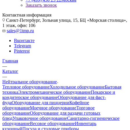
Заказать звонок
Контактная информация
Санкт-Петербург, Зольная улица, 15, БЦ «Морская столица»,
1 этаж, офис 106
sales@1tmp.ru
Вконтакте
Telegram
Pinterest
Главная
—
Каталог
—
Нейтральное оборудование
Тепловое оборудование
Холодильное оборудование
Бытовая
техника
Электромеханическое оборудование
Пекарское и
кондитерское оборудование
Оборудование для фаст-
фуда
Оборудование для пиццерии
Кофейное
оборудование
Моечное оборудование
Торговое
оборудование
Оборудование для раздачи готовых
блюд
Упаковочное оборудование
Санитарно-гигиеническое
оборудование
Весовое оборудование
Инвентарь
кухонный
Посуда и столовые приборы