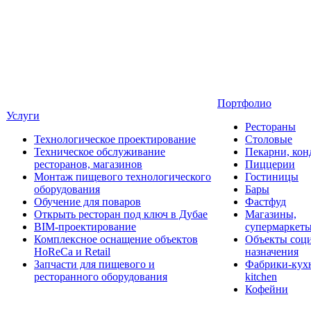
Портфолио
Услуги
Рестораны
Технологическое проектирование
Столовые
Техническое обслуживание
Пекарни, кон
ресторанов, магазинов
Пиццерии
Монтаж пищевого технологического
Гостиницы
оборудования
Бары
Обучение для поваров
Фастфуд
Открыть ресторан под ключ в Дубае
Магазины,
BIM-проектирование
супермаркет
Комплексное оснащение объектов
Объекты соц
HoReCa и Retail
назначения
Запчасти для пищевого и
Фабрики-кухн
ресторанного оборудования
kitchen
Кофейни