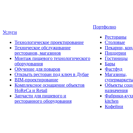
Портфолио
Услуги
Рестораны
Технологическое проектирование
Столовые
Техническое обслуживание
Пекарни, кон
ресторанов, магазинов
Пиццерии
Монтаж пищевого технологического
Гостиницы
оборудования
Бары
Обучение для поваров
Фастфуд
Открыть ресторан под ключ в Дубае
Магазины,
BIM-проектирование
супермаркет
Комплексное оснащение объектов
Объекты соц
HoReCa и Retail
назначения
Запчасти для пищевого и
Фабрики-кухн
ресторанного оборудования
kitchen
Кофейни