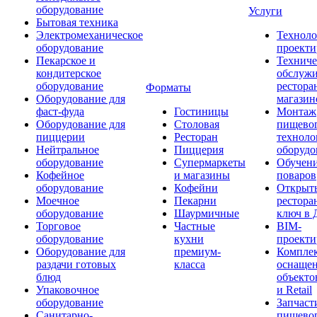
оборудование
Услуги
Бытовая техника
Электромеханическое
Техноло
оборудование
проекти
Пекарское и
Техниче
кондитерское
обслуж
оборудование
рестора
Форматы
Оборудование для
магазин
фаст-фуда
Гостиницы
Монтаж
Оборудование для
Столовая
пищево
пиццерии
Ресторан
техноло
Нейтральное
Пиццерия
оборудо
оборудование
Супермаркеты
Обучени
Кофейное
и магазины
поваров
оборудование
Кофейни
Открыт
Моечное
Пекарни
рестора
оборудование
Шаурмичные
ключ в 
Торговое
Частные
BIM-
оборудование
кухни
проекти
Оборудование для
премиум-
Компле
раздачи готовых
класса
оснаще
блюд
объекто
Упаковочное
и Retail
оборудование
Запчаст
Санитарно-
пищевог