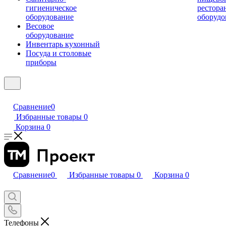
гигиеническое
рестора
оборудование
оборудо
Весовое
оборудование
Инвентарь кухонный
Посуда и столовые
приборы
Сравнение
0
Избранные товары
0
Корзина
0
Сравнение
0
Избранные товары
0
Корзина
0
Телефоны