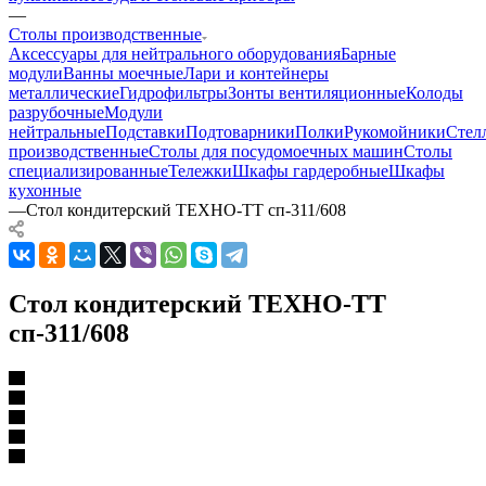
—
Столы производственные
Аксессуары для нейтрального оборудования
Барные
модули
Ванны моечные
Лари и контейнеры
металлические
Гидрофильтры
Зонты вентиляционные
Колоды
разрубочные
Модули
нейтральные
Подставки
Подтоварники
Полки
Рукомойники
Стел
производственные
Столы для посудомоечных машин
Столы
специализированные
Тележки
Шкафы гардеробные
Шкафы
кухонные
—
Стол кондитерский ТЕХНО-ТТ сп-311/608
Стол кондитерский ТЕХНО-ТТ
сп-311/608