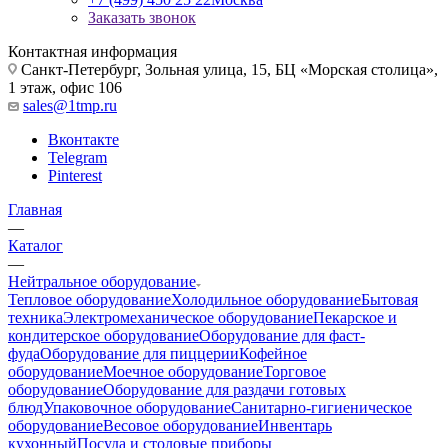
Заказать звонок
Контактная информация
Санкт-Петербург, Зольная улица, 15, БЦ «Морская столица»,
1 этаж, офис 106
sales@1tmp.ru
Вконтакте
Telegram
Pinterest
Главная
—
Каталог
—
Нейтральное оборудование
Тепловое оборудование
Холодильное оборудование
Бытовая
техника
Электромеханическое оборудование
Пекарское и
кондитерское оборудование
Оборудование для фаст-
фуда
Оборудование для пиццерии
Кофейное
оборудование
Моечное оборудование
Торговое
оборудование
Оборудование для раздачи готовых
блюд
Упаковочное оборудование
Санитарно-гигиеническое
оборудование
Весовое оборудование
Инвентарь
кухонный
Посуда и столовые приборы