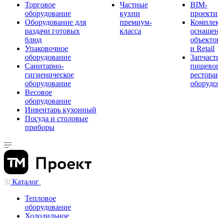
Торговое
Частные
BIM-
оборудование
кухни
проекти
Оборудование для
премиум-
Компле
раздачи готовых
класса
оснаще
блюд
объекто
Упаковочное
и Retail
оборудование
Запчаст
Санитарно-
пищевог
гигиеническое
рестора
оборудование
оборудо
Весовое
оборудование
Инвентарь кухонный
Посуда и столовые
приборы
Каталог
Тепловое
оборудование
Холодильное