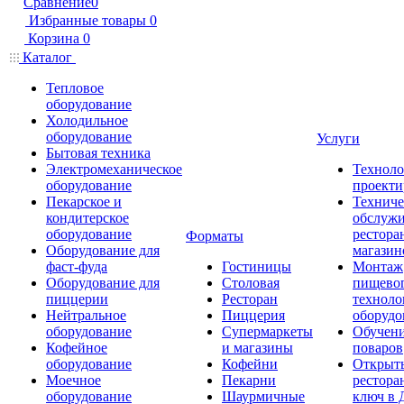
Сравнение
0
Избранные товары
0
Корзина
0
Каталог
Тепловое
оборудование
Холодильное
оборудование
Услуги
Бытовая техника
Электромеханическое
Техноло
оборудование
проекти
Пекарское и
Техниче
кондитерское
обслуж
оборудование
рестора
Форматы
Оборудование для
магазин
фаст-фуда
Гостиницы
Монтаж
Оборудование для
Столовая
пищево
пиццерии
Ресторан
техноло
Нейтральное
Пиццерия
оборудо
оборудование
Супермаркеты
Обучени
Кофейное
и магазины
поваров
оборудование
Кофейни
Открыт
Моечное
Пекарни
рестора
оборудование
Шаурмичные
ключ в 