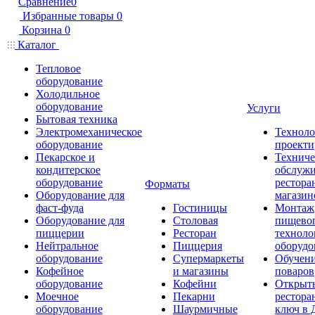
Сравнение
0
Избранные товары
0
Корзина
0
Каталог
Тепловое
оборудование
Холодильное
оборудование
Услуги
Бытовая техника
Электромеханическое
Техноло
оборудование
проекти
Пекарское и
Техниче
кондитерское
обслуж
оборудование
рестора
Форматы
Оборудование для
магазин
фаст-фуда
Гостиницы
Монтаж
Оборудование для
Столовая
пищево
пиццерии
Ресторан
техноло
Нейтральное
Пиццерия
оборудо
оборудование
Супермаркеты
Обучени
Кофейное
и магазины
поваров
оборудование
Кофейни
Открыт
Моечное
Пекарни
рестора
оборудование
Шаурмичные
ключ в 