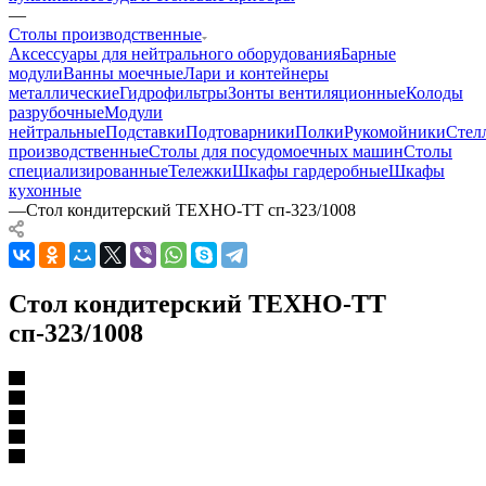
—
Столы производственные
Аксессуары для нейтрального оборудования
Барные
модули
Ванны моечные
Лари и контейнеры
металлические
Гидрофильтры
Зонты вентиляционные
Колоды
разрубочные
Модули
нейтральные
Подставки
Подтоварники
Полки
Рукомойники
Стел
производственные
Столы для посудомоечных машин
Столы
специализированные
Тележки
Шкафы гардеробные
Шкафы
кухонные
—
Стол кондитерский ТЕХНО-ТТ сп-323/1008
Стол кондитерский ТЕХНО-ТТ
сп-323/1008