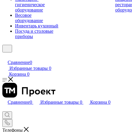
гигиеническое
рестора
оборудование
оборудо
Весовое
оборудование
Инвентарь кухонный
Посуда и столовые
приборы
Сравнение
0
Избранные товары
0
Корзина
0
Сравнение
0
Избранные товары
0
Корзина
0
Телефоны