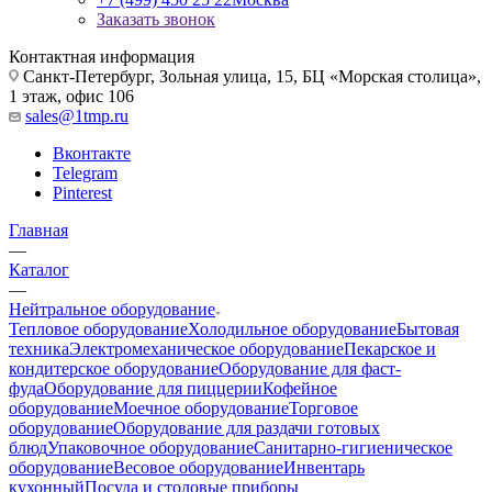
Заказать звонок
Контактная информация
Санкт-Петербург, Зольная улица, 15, БЦ «Морская столица»,
1 этаж, офис 106
sales@1tmp.ru
Вконтакте
Telegram
Pinterest
Главная
—
Каталог
—
Нейтральное оборудование
Тепловое оборудование
Холодильное оборудование
Бытовая
техника
Электромеханическое оборудование
Пекарское и
кондитерское оборудование
Оборудование для фаст-
фуда
Оборудование для пиццерии
Кофейное
оборудование
Моечное оборудование
Торговое
оборудование
Оборудование для раздачи готовых
блюд
Упаковочное оборудование
Санитарно-гигиеническое
оборудование
Весовое оборудование
Инвентарь
кухонный
Посуда и столовые приборы