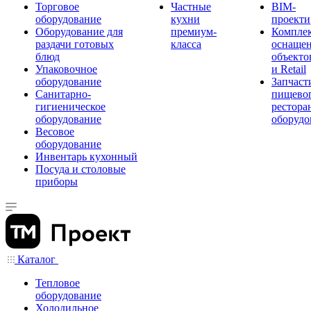
Торговое
Частные
BIM-
оборудование
кухни
проекти
Оборудование для
премиум-
Компле
раздачи готовых
класса
оснаще
блюд
объекто
Упаковочное
и Retail
оборудование
Запчаст
Санитарно-
пищевог
гигиеническое
рестора
оборудование
оборудо
Весовое
оборудование
Инвентарь кухонный
Посуда и столовые
приборы
Каталог
Тепловое
оборудование
Холодильное