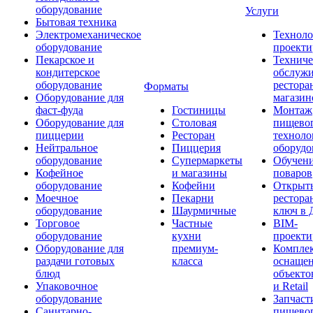
оборудование
Услуги
Бытовая техника
Электромеханическое
Техноло
оборудование
проекти
Пекарское и
Техниче
кондитерское
обслуж
оборудование
рестора
Форматы
Оборудование для
магазин
фаст-фуда
Гостиницы
Монтаж
Оборудование для
Столовая
пищево
пиццерии
Ресторан
техноло
Нейтральное
Пиццерия
оборудо
оборудование
Супермаркеты
Обучени
Кофейное
и магазины
поваров
оборудование
Кофейни
Открыт
Моечное
Пекарни
рестора
оборудование
Шаурмичные
ключ в 
Торговое
Частные
BIM-
оборудование
кухни
проекти
Оборудование для
премиум-
Компле
раздачи готовых
класса
оснаще
блюд
объекто
Упаковочное
и Retail
оборудование
Запчаст
Санитарно-
пищевог