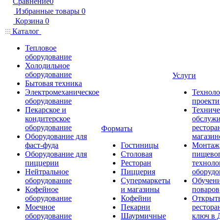
Сравнение
0
Избранные товары
0
Корзина
0
Каталог
Тепловое
оборудование
Холодильное
оборудование
Услуги
Бытовая техника
Электромеханическое
Техноло
оборудование
проекти
Пекарское и
Техниче
кондитерское
обслуж
оборудование
рестора
Форматы
Оборудование для
магазин
фаст-фуда
Гостиницы
Монтаж
Оборудование для
Столовая
пищево
пиццерии
Ресторан
техноло
Нейтральное
Пиццерия
оборудо
оборудование
Супермаркеты
Обучени
Кофейное
и магазины
поваров
оборудование
Кофейни
Открыт
Моечное
Пекарни
рестора
оборудование
Шаурмичные
ключ в 