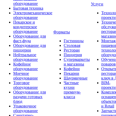
оборудование
Услуги
Бытовая техника
Электромеханическое
Техноло
оборудование
проекти
Пекарское и
Техниче
кондитерское
обслуж
оборудование
рестора
Форматы
Оборудование для
магазин
фаст-фуда
Гостиницы
Монтаж
Оборудование для
Столовая
пищево
пиццерии
Ресторан
техноло
Нейтральное
Пиццерия
оборудо
оборудование
Супермаркеты
Обучени
Кофейное
и магазины
поваров
оборудование
Кофейни
Открыт
Моечное
Пекарни
рестора
оборудование
Шаурмичные
ключ в 
Торговое
Частные
BIM-
оборудование
кухни
проекти
Оборудование для
премиум-
Компле
раздачи готовых
класса
оснаще
блюд
объекто
Упаковочное
и Retail
оборудование
Запчаст
Санитарно-
пищевог