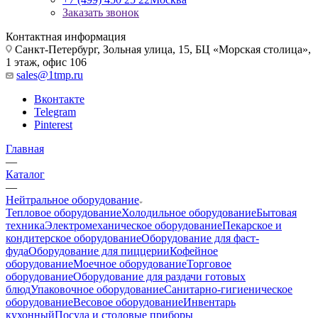
Заказать звонок
Контактная информация
Санкт-Петербург, Зольная улица, 15, БЦ «Морская столица»,
1 этаж, офис 106
sales@1tmp.ru
Вконтакте
Telegram
Pinterest
Главная
—
Каталог
—
Нейтральное оборудование
Тепловое оборудование
Холодильное оборудование
Бытовая
техника
Электромеханическое оборудование
Пекарское и
кондитерское оборудование
Оборудование для фаст-
фуда
Оборудование для пиццерии
Кофейное
оборудование
Моечное оборудование
Торговое
оборудование
Оборудование для раздачи готовых
блюд
Упаковочное оборудование
Санитарно-гигиеническое
оборудование
Весовое оборудование
Инвентарь
кухонный
Посуда и столовые приборы