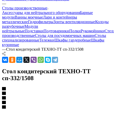
—
Столы производственные
Аксессуары для нейтрального оборудования
Барные
модули
Ванны моечные
Лари и контейнеры
металлические
Гидрофильтры
Зонты вентиляционные
Колоды
разрубочные
Модули
нейтральные
Подставки
Подтоварники
Полки
Рукомойники
Стел
производственные
Столы для посудомоечных машин
Столы
специализированные
Тележки
Шкафы гардеробные
Шкафы
кухонные
—
Стол кондитерский ТЕХНО-ТТ сп-332/1508
Стол кондитерский ТЕХНО-ТТ
сп-332/1508