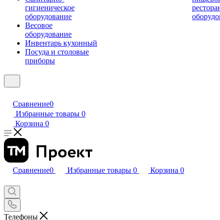
гигиеническое
рестора
оборудование
оборудо
Весовое
оборудование
Инвентарь кухонный
Посуда и столовые
приборы
Сравнение
0
Избранные товары
0
Корзина
0
Сравнение
0
Избранные товары
0
Корзина
0
Телефоны