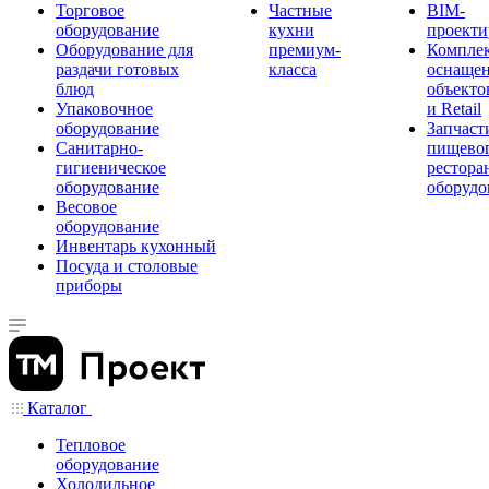
Торговое
Частные
BIM-
оборудование
кухни
проекти
Оборудование для
премиум-
Компле
раздачи готовых
класса
оснаще
блюд
объекто
Упаковочное
и Retail
оборудование
Запчаст
Санитарно-
пищевог
гигиеническое
рестора
оборудование
оборудо
Весовое
оборудование
Инвентарь кухонный
Посуда и столовые
приборы
Каталог
Тепловое
оборудование
Холодильное