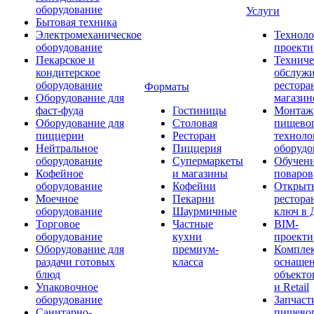
оборудование
Услуги
Бытовая техника
Электромеханическое
Техноло
оборудование
проекти
Пекарское и
Техниче
кондитерское
обслуж
оборудование
рестора
Форматы
Оборудование для
магазин
фаст-фуда
Гостиницы
Монтаж
Оборудование для
Столовая
пищево
пиццерии
Ресторан
техноло
Нейтральное
Пиццерия
оборудо
оборудование
Супермаркеты
Обучени
Кофейное
и магазины
поваров
оборудование
Кофейни
Открыт
Моечное
Пекарни
рестора
оборудование
Шаурмичные
ключ в 
Торговое
Частные
BIM-
оборудование
кухни
проекти
Оборудование для
премиум-
Компле
раздачи готовых
класса
оснаще
блюд
объекто
Упаковочное
и Retail
оборудование
Запчаст
Санитарно-
пищевог