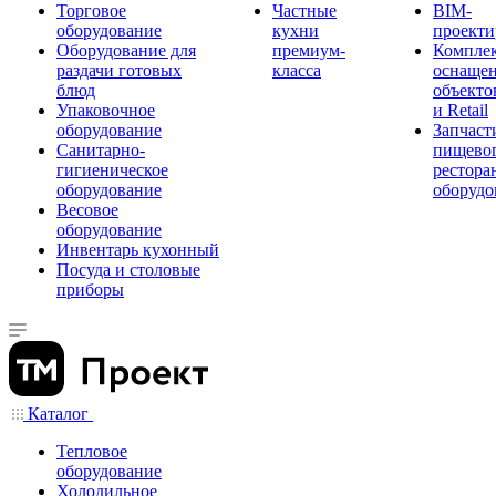
Торговое
Частные
BIM-
оборудование
кухни
проекти
Оборудование для
премиум-
Компле
раздачи готовых
класса
оснаще
блюд
объекто
Упаковочное
и Retail
оборудование
Запчаст
Санитарно-
пищевог
гигиеническое
рестора
оборудование
оборудо
Весовое
оборудование
Инвентарь кухонный
Посуда и столовые
приборы
Каталог
Тепловое
оборудование
Холодильное