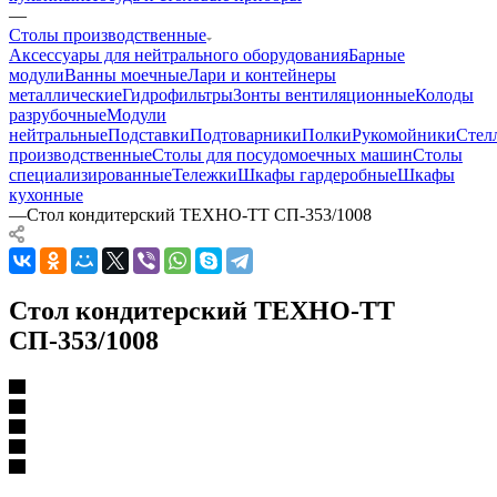
—
Столы производственные
Аксессуары для нейтрального оборудования
Барные
модули
Ванны моечные
Лари и контейнеры
металлические
Гидрофильтры
Зонты вентиляционные
Колоды
разрубочные
Модули
нейтральные
Подставки
Подтоварники
Полки
Рукомойники
Стел
производственные
Столы для посудомоечных машин
Столы
специализированные
Тележки
Шкафы гардеробные
Шкафы
кухонные
—
Стол кондитерский ТЕХНО-ТТ СП-353/1008
Стол кондитерский ТЕХНО-ТТ
СП-353/1008