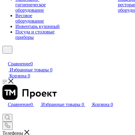
гигиеническое
рестора
оборудование
оборудо
Весовое
оборудование
Инвентарь кухонный
Посуда и столовые
приборы
Сравнение
0
Избранные товары
0
Корзина
0
Сравнение
0
Избранные товары
0
Корзина
0
Телефоны