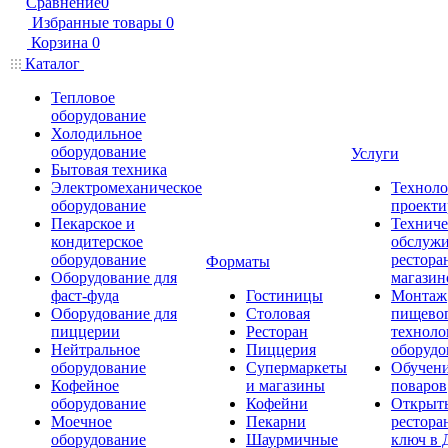
Сравнение
0
Избранные товары
0
Корзина
0
Каталог
Тепловое
оборудование
Холодильное
оборудование
Услуги
Бытовая техника
Электромеханическое
Техноло
оборудование
проекти
Пекарское и
Техниче
кондитерское
обслуж
оборудование
рестора
Форматы
Оборудование для
магазин
фаст-фуда
Гостиницы
Монтаж
Оборудование для
Столовая
пищево
пиццерии
Ресторан
техноло
Нейтральное
Пиццерия
оборудо
оборудование
Супермаркеты
Обучени
Кофейное
и магазины
поваров
оборудование
Кофейни
Открыт
Моечное
Пекарни
рестора
оборудование
Шаурмичные
ключ в 