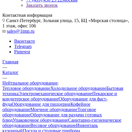
Заказать звонок
Контактная информация
Санкт-Петербург, Зольная улица, 15, БЦ «Морская столица»,
1 этаж, офис 106
sales@1tmp.ru
Вконтакте
Telegram
Pinterest
Главная
—
Каталог
—
Нейтральное оборудование
Тепловое оборудование
Холодильное оборудование
Бытовая
техника
Электромеханическое оборудование
Пекарское и
кондитерское оборудование
Оборудование для фаст-
фуда
Оборудование для пиццерии
Кофейное
оборудование
Моечное оборудование
Торговое
оборудование
Оборудование для раздачи готовых
блюд
Упаковочное оборудование
Санитарно-гигиеническое
оборудование
Весовое оборудование
Инвентарь
кухонный
Посуда и столовые приборы