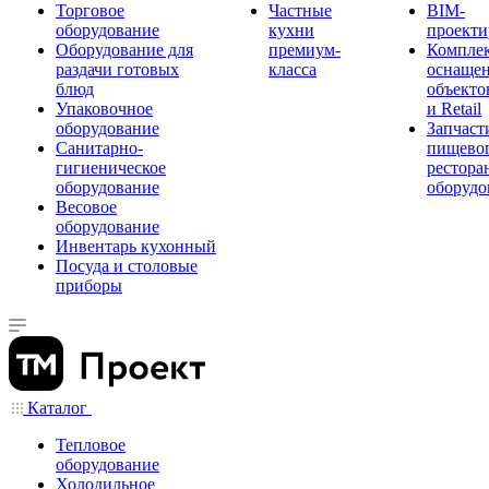
Торговое
Частные
BIM-
оборудование
кухни
проекти
Оборудование для
премиум-
Компле
раздачи готовых
класса
оснаще
блюд
объекто
Упаковочное
и Retail
оборудование
Запчаст
Санитарно-
пищевог
гигиеническое
рестора
оборудование
оборудо
Весовое
оборудование
Инвентарь кухонный
Посуда и столовые
приборы
Каталог
Тепловое
оборудование
Холодильное