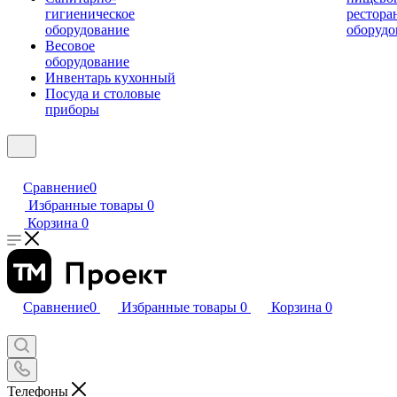
гигиеническое
рестора
оборудование
оборудо
Весовое
оборудование
Инвентарь кухонный
Посуда и столовые
приборы
Сравнение
0
Избранные товары
0
Корзина
0
Сравнение
0
Избранные товары
0
Корзина
0
Телефоны