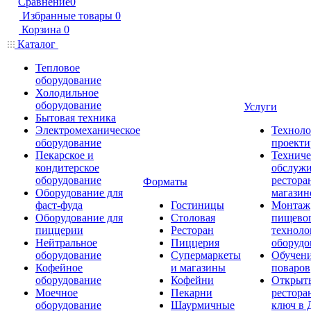
Сравнение
0
Избранные товары
0
Корзина
0
Каталог
Тепловое
оборудование
Холодильное
оборудование
Услуги
Бытовая техника
Электромеханическое
Техноло
оборудование
проекти
Пекарское и
Техниче
кондитерское
обслуж
оборудование
рестора
Форматы
Оборудование для
магазин
фаст-фуда
Гостиницы
Монтаж
Оборудование для
Столовая
пищево
пиццерии
Ресторан
техноло
Нейтральное
Пиццерия
оборудо
оборудование
Супермаркеты
Обучени
Кофейное
и магазины
поваров
оборудование
Кофейни
Открыт
Моечное
Пекарни
рестора
оборудование
Шаурмичные
ключ в 