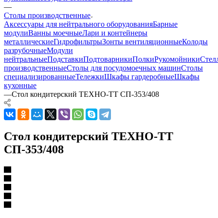
—
Столы производственные
Аксессуары для нейтрального оборудования
Барные
модули
Ванны моечные
Лари и контейнеры
металлические
Гидрофильтры
Зонты вентиляционные
Колоды
разрубочные
Модули
нейтральные
Подставки
Подтоварники
Полки
Рукомойники
Стел
производственные
Столы для посудомоечных машин
Столы
специализированные
Тележки
Шкафы гардеробные
Шкафы
кухонные
—
Стол кондитерский ТЕХНО-ТТ СП-353/408
Стол кондитерский ТЕХНО-ТТ
СП-353/408