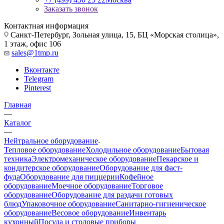
Заказать звонок
Контактная информация
Санкт-Петербург, Зольная улица, 15, БЦ «Морская столица»,
1 этаж, офис 106
sales@1tmp.ru
Вконтакте
Telegram
Pinterest
Главная
—
Каталог
—
Нейтральное оборудование
Тепловое оборудование
Холодильное оборудование
Бытовая
техника
Электромеханическое оборудование
Пекарское и
кондитерское оборудование
Оборудование для фаст-
фуда
Оборудование для пиццерии
Кофейное
оборудование
Моечное оборудование
Торговое
оборудование
Оборудование для раздачи готовых
блюд
Упаковочное оборудование
Санитарно-гигиеническое
оборудование
Весовое оборудование
Инвентарь
кухонный
Посуда и столовые приборы