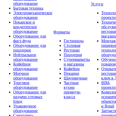
оборудование
Услуги
Бытовая техника
Электромеханическое
Техноло
оборудование
проекти
Пекарское и
Техниче
кондитерское
обслуж
оборудование
рестора
Форматы
Оборудование для
магазин
фаст-фуда
Гостиницы
Монтаж
Оборудование для
Столовая
пищево
пиццерии
Ресторан
техноло
Нейтральное
Пиццерия
оборудо
оборудование
Супермаркеты
Обучени
Кофейное
и магазины
поваров
оборудование
Кофейни
Открыт
Моечное
Пекарни
рестора
оборудование
Шаурмичные
ключ в 
Торговое
Частные
BIM-
оборудование
кухни
проекти
Оборудование для
премиум-
Компле
раздачи готовых
класса
оснаще
блюд
объекто
Упаковочное
и Retail
оборудование
Запчаст
Санитарно-
пищевог