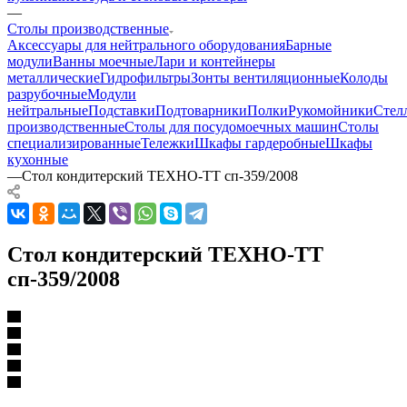
—
Столы производственные
Аксессуары для нейтрального оборудования
Барные
модули
Ванны моечные
Лари и контейнеры
металлические
Гидрофильтры
Зонты вентиляционные
Колоды
разрубочные
Модули
нейтральные
Подставки
Подтоварники
Полки
Рукомойники
Стел
производственные
Столы для посудомоечных машин
Столы
специализированные
Тележки
Шкафы гардеробные
Шкафы
кухонные
—
Стол кондитерский ТЕХНО-ТТ сп-359/2008
Стол кондитерский ТЕХНО-ТТ
сп-359/2008