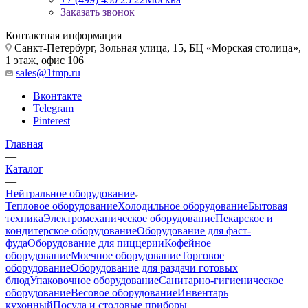
Заказать звонок
Контактная информация
Санкт-Петербург, Зольная улица, 15, БЦ «Морская столица»,
1 этаж, офис 106
sales@1tmp.ru
Вконтакте
Telegram
Pinterest
Главная
—
Каталог
—
Нейтральное оборудование
Тепловое оборудование
Холодильное оборудование
Бытовая
техника
Электромеханическое оборудование
Пекарское и
кондитерское оборудование
Оборудование для фаст-
фуда
Оборудование для пиццерии
Кофейное
оборудование
Моечное оборудование
Торговое
оборудование
Оборудование для раздачи готовых
блюд
Упаковочное оборудование
Санитарно-гигиеническое
оборудование
Весовое оборудование
Инвентарь
кухонный
Посуда и столовые приборы