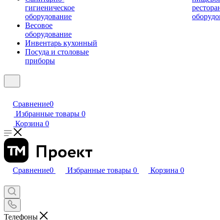
гигиеническое
рестора
оборудование
оборудо
Весовое
оборудование
Инвентарь кухонный
Посуда и столовые
приборы
Сравнение
0
Избранные товары
0
Корзина
0
Сравнение
0
Избранные товары
0
Корзина
0
Телефоны