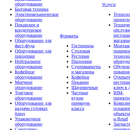
оборудование
Услуги
Бытовая техника
Электромеханическое
Техноло
оборудование
проекти
Пекарское и
Техниче
кондитерское
обслуж
оборудование
рестора
Форматы
Оборудование для
магазин
фаст-фуда
Гостиницы
Монтаж
Оборудование для
Столовая
пищево
пиццерии
Ресторан
техноло
Нейтральное
Пиццерия
оборудо
оборудование
Супермаркеты
Обучени
Кофейное
и магазины
поваров
оборудование
Кофейни
Открыт
Моечное
Пекарни
рестора
оборудование
Шаурмичные
ключ в 
Торговое
Частные
BIM-
оборудование
кухни
проекти
Оборудование для
премиум-
Компле
раздачи готовых
класса
оснаще
блюд
объекто
Упаковочное
и Retail
оборудование
Запчаст
Санитарно-
пищевог