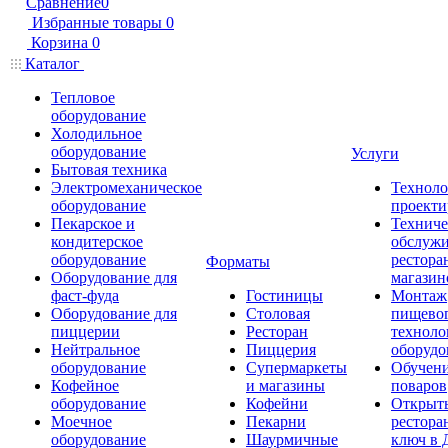
Сравнение
0
Избранные товары
0
Корзина
0
Каталог
Тепловое
оборудование
Холодильное
оборудование
Услуги
Бытовая техника
Электромеханическое
Техноло
оборудование
проекти
Пекарское и
Техниче
кондитерское
обслуж
оборудование
рестора
Форматы
Оборудование для
магазин
фаст-фуда
Гостиницы
Монтаж
Оборудование для
Столовая
пищево
пиццерии
Ресторан
техноло
Нейтральное
Пиццерия
оборудо
оборудование
Супермаркеты
Обучени
Кофейное
и магазины
поваров
оборудование
Кофейни
Открыт
Моечное
Пекарни
рестора
оборудование
Шаурмичные
ключ в 