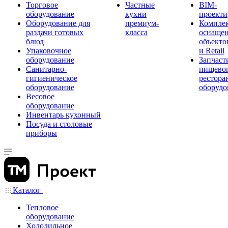
Торговое
Частные
BIM-
оборудование
кухни
проекти
Оборудование для
премиум-
Компле
раздачи готовых
класса
оснаще
блюд
объекто
Упаковочное
и Retail
оборудование
Запчаст
Санитарно-
пищевог
гигиеническое
рестора
оборудование
оборудо
Весовое
оборудование
Инвентарь кухонный
Посуда и столовые
приборы
Каталог
Тепловое
оборудование
Холодильное