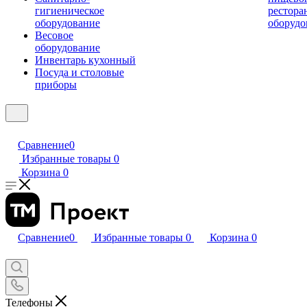
гигиеническое
рестора
оборудование
оборудо
Весовое
оборудование
Инвентарь кухонный
Посуда и столовые
приборы
Сравнение
0
Избранные товары
0
Корзина
0
Сравнение
0
Избранные товары
0
Корзина
0
Телефоны