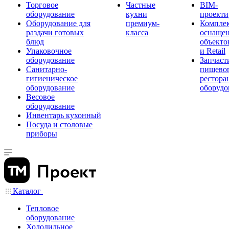
Торговое
Частные
BIM-
оборудование
кухни
проекти
Оборудование для
премиум-
Компле
раздачи готовых
класса
оснаще
блюд
объекто
Упаковочное
и Retail
оборудование
Запчаст
Санитарно-
пищевог
гигиеническое
рестора
оборудование
оборудо
Весовое
оборудование
Инвентарь кухонный
Посуда и столовые
приборы
Каталог
Тепловое
оборудование
Холодильное