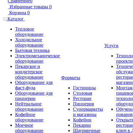
Сравнение
0
Избранные товары
0
Корзина
0
Каталог
Тепловое
оборудование
Холодильное
оборудование
Услуги
Бытовая техника
Электромеханическое
Техноло
оборудование
проекти
Пекарское и
Техниче
кондитерское
обслуж
оборудование
рестора
Форматы
Оборудование для
магазин
фаст-фуда
Гостиницы
Монтаж
Оборудование для
Столовая
пищево
пиццерии
Ресторан
техноло
Нейтральное
Пиццерия
оборудо
оборудование
Супермаркеты
Обучени
Кофейное
и магазины
поваров
оборудование
Кофейни
Открыт
Моечное
Пекарни
рестора
оборудование
Шаурмичные
ключ в 