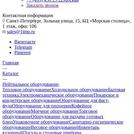
Заказать звонок
Контактная информация
Санкт-Петербург, Зольная улица, 15, БЦ «Морская столица»,
1 этаж, офис 106
sales@1tmp.ru
Вконтакте
Telegram
Pinterest
Главная
—
Каталог
—
Нейтральное оборудование
Тепловое оборудование
Холодильное оборудование
Бытовая
техника
Электромеханическое оборудование
Пекарское и
кондитерское оборудование
Оборудование для фаст-
фуда
Оборудование для пиццерии
Кофейное
оборудование
Моечное оборудование
Торговое
оборудование
Оборудование для раздачи готовых
блюд
Упаковочное оборудование
Санитарно-гигиеническое
оборудование
Весовое оборудование
Инвентарь
кухонный
Посуда и столовые приборы