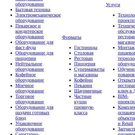
оборудование
Услуги
Бытовая техника
Электромеханическое
Техноло
оборудование
проекти
Пекарское и
Техниче
кондитерское
обслуж
оборудование
рестора
Форматы
Оборудование для
магазин
фаст-фуда
Гостиницы
Монтаж
Оборудование для
Столовая
пищево
пиццерии
Ресторан
техноло
Нейтральное
Пиццерия
оборудо
оборудование
Супермаркеты
Обучени
Кофейное
и магазины
поваров
оборудование
Кофейни
Открыт
Моечное
Пекарни
рестора
оборудование
Шаурмичные
ключ в 
Торговое
Частные
BIM-
оборудование
кухни
проекти
Оборудование для
премиум-
Компле
раздачи готовых
класса
оснаще
блюд
объекто
Упаковочное
и Retail
оборудование
Запчаст
Санитарно-
пищевог