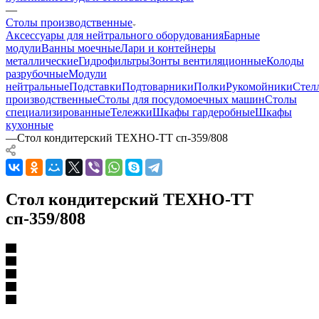
—
Столы производственные
Аксессуары для нейтрального оборудования
Барные
модули
Ванны моечные
Лари и контейнеры
металлические
Гидрофильтры
Зонты вентиляционные
Колоды
разрубочные
Модули
нейтральные
Подставки
Подтоварники
Полки
Рукомойники
Стел
производственные
Столы для посудомоечных машин
Столы
специализированные
Тележки
Шкафы гардеробные
Шкафы
кухонные
—
Стол кондитерский ТЕХНО-ТТ сп-359/808
Стол кондитерский ТЕХНО-ТТ
сп-359/808