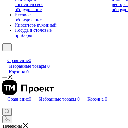
гигиеническое
рестора
оборудование
оборудо
Весовое
оборудование
Инвентарь кухонный
Посуда и столовые
приборы
Сравнение
0
Избранные товары
0
Корзина
0
Сравнение
0
Избранные товары
0
Корзина
0
Телефоны