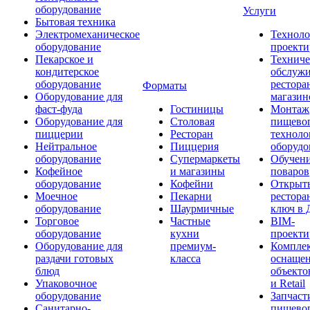
оборудование
Услуги
Бытовая техника
Электромеханическое
Техноло
оборудование
проекти
Пекарское и
Техниче
кондитерское
обслуж
оборудование
рестора
Форматы
Оборудование для
магазин
фаст-фуда
Гостиницы
Монтаж
Оборудование для
Столовая
пищево
пиццерии
Ресторан
техноло
Нейтральное
Пиццерия
оборудо
оборудование
Супермаркеты
Обучени
Кофейное
и магазины
поваров
оборудование
Кофейни
Открыт
Моечное
Пекарни
рестора
оборудование
Шаурмичные
ключ в 
Торговое
Частные
BIM-
оборудование
кухни
проекти
Оборудование для
премиум-
Компле
раздачи готовых
класса
оснаще
блюд
объекто
Упаковочное
и Retail
оборудование
Запчаст
Санитарно-
пищевог