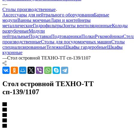
—
Столы производственные
Аксессуары для нейтрального оборудования
Барные
модули
Ванны моечные
Лари и контейнеры
металлические
Гидрофильтры
Зонты вентиляционные
Колоды
разрубочные
Модули
нейтральные
Подставки
Подтоварники
Полки
Рукомойники
Стел
производственные
Столы для посудомоечных машин
Столы
специализированные
Тележки
Шкафы гардеробные
Шкафы
кухонные
—
Стол островной ТЕХНО-ТТ сп-139/1107
Стол островной ТЕХНО-ТТ
сп-139/1107