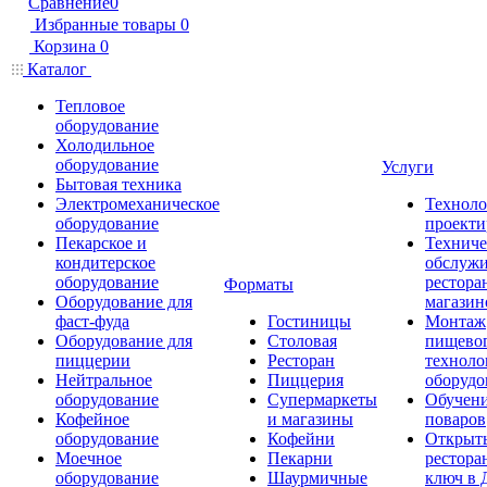
Сравнение
0
Избранные товары
0
Корзина
0
Каталог
Тепловое
оборудование
Холодильное
оборудование
Услуги
Бытовая техника
Электромеханическое
Техноло
оборудование
проекти
Пекарское и
Техниче
кондитерское
обслуж
оборудование
рестора
Форматы
Оборудование для
магазин
фаст-фуда
Гостиницы
Монтаж
Оборудование для
Столовая
пищево
пиццерии
Ресторан
техноло
Нейтральное
Пиццерия
оборудо
оборудование
Супермаркеты
Обучени
Кофейное
и магазины
поваров
оборудование
Кофейни
Открыт
Моечное
Пекарни
рестора
оборудование
Шаурмичные
ключ в 