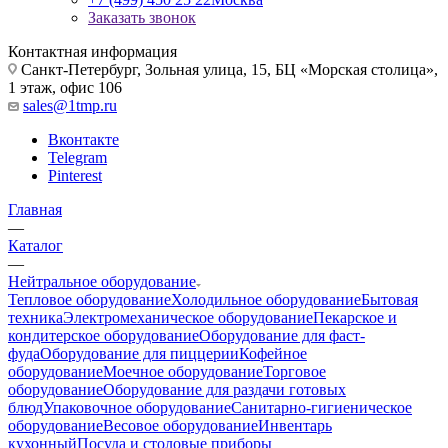
Заказать звонок
Контактная информация
Санкт-Петербург, Зольная улица, 15, БЦ «Морская столица»,
1 этаж, офис 106
sales@1tmp.ru
Вконтакте
Telegram
Pinterest
Главная
—
Каталог
—
Нейтральное оборудование
Тепловое оборудование
Холодильное оборудование
Бытовая
техника
Электромеханическое оборудование
Пекарское и
кондитерское оборудование
Оборудование для фаст-
фуда
Оборудование для пиццерии
Кофейное
оборудование
Моечное оборудование
Торговое
оборудование
Оборудование для раздачи готовых
блюд
Упаковочное оборудование
Санитарно-гигиеническое
оборудование
Весовое оборудование
Инвентарь
кухонный
Посуда и столовые приборы