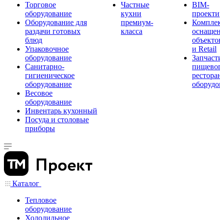
Торговое
Частные
BIM-
оборудование
кухни
проекти
Оборудование для
премиум-
Компле
раздачи готовых
класса
оснаще
блюд
объекто
Упаковочное
и Retail
оборудование
Запчаст
Санитарно-
пищевог
гигиеническое
рестора
оборудование
оборудо
Весовое
оборудование
Инвентарь кухонный
Посуда и столовые
приборы
Каталог
Тепловое
оборудование
Холодильное