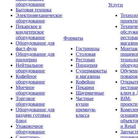
оборудование
Услуги
Бытовая техника
Электромеханическое
Техноло
оборудование
проекти
Пекарское и
Техниче
кондитерское
обслуж
оборудование
рестора
Форматы
Оборудование для
магазин
фаст-фуда
Гостиницы
Монтаж
Оборудование для
Столовая
пищево
пиццерии
Ресторан
техноло
Нейтральное
Пиццерия
оборудо
оборудование
Супермаркеты
Обучени
Кофейное
и магазины
поваров
оборудование
Кофейни
Открыт
Моечное
Пекарни
рестора
оборудование
Шаурмичные
ключ в 
Торговое
Частные
BIM-
оборудование
кухни
проекти
Оборудование для
премиум-
Компле
раздачи готовых
класса
оснаще
блюд
объекто
Упаковочное
и Retail
оборудование
Запчаст
Санитарно-
пищевог