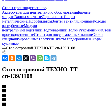
—
Столы производственные
Аксессуары для нейтрального оборудования
Барные
модули
Ванны моечные
Лари и контейнеры
металлические
Гидрофильтры
Зонты вентиляционные
Колоды
разрубочные
Модули
нейтральные
Подставки
Подтоварники
Полки
Рукомойники
Стел
производственные
Столы для посудомоечных машин
Столы
специализированные
Тележки
Шкафы гардеробные
Шкафы
кухонные
—
Стол островной ТЕХНО-ТТ сп-139/1108
Стол островной ТЕХНО-ТТ
сп-139/1108