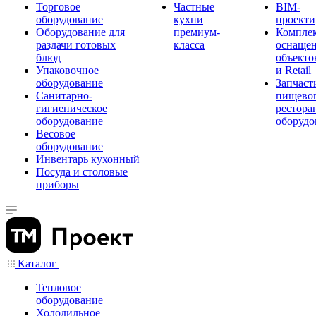
Торговое
Частные
BIM-
оборудование
кухни
проекти
Оборудование для
премиум-
Компле
раздачи готовых
класса
оснаще
блюд
объекто
Упаковочное
и Retail
оборудование
Запчаст
Санитарно-
пищевог
гигиеническое
рестора
оборудование
оборудо
Весовое
оборудование
Инвентарь кухонный
Посуда и столовые
приборы
Каталог
Тепловое
оборудование
Холодильное