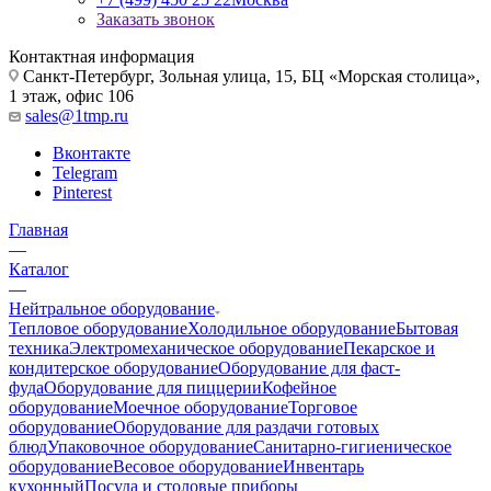
Заказать звонок
Контактная информация
Санкт-Петербург, Зольная улица, 15, БЦ «Морская столица»,
1 этаж, офис 106
sales@1tmp.ru
Вконтакте
Telegram
Pinterest
Главная
—
Каталог
—
Нейтральное оборудование
Тепловое оборудование
Холодильное оборудование
Бытовая
техника
Электромеханическое оборудование
Пекарское и
кондитерское оборудование
Оборудование для фаст-
фуда
Оборудование для пиццерии
Кофейное
оборудование
Моечное оборудование
Торговое
оборудование
Оборудование для раздачи готовых
блюд
Упаковочное оборудование
Санитарно-гигиеническое
оборудование
Весовое оборудование
Инвентарь
кухонный
Посуда и столовые приборы