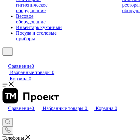
гигиеническое
рестора
оборудование
оборудо
Весовое
оборудование
Инвентарь кухонный
Посуда и столовые
приборы
Сравнение
0
Избранные товары
0
Корзина
0
Сравнение
0
Избранные товары
0
Корзина
0
Телефоны