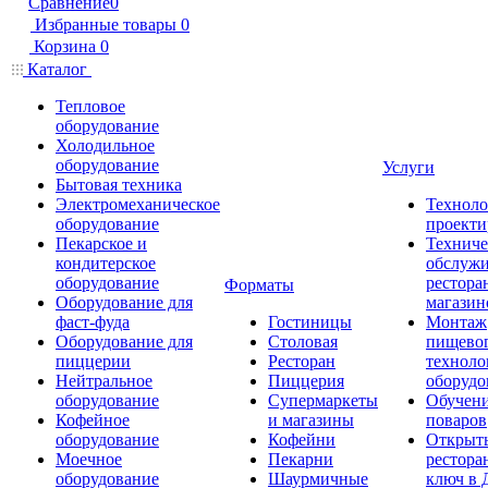
Сравнение
0
Избранные товары
0
Корзина
0
Каталог
Тепловое
оборудование
Холодильное
оборудование
Услуги
Бытовая техника
Электромеханическое
Техноло
оборудование
проекти
Пекарское и
Техниче
кондитерское
обслуж
оборудование
рестора
Форматы
Оборудование для
магазин
фаст-фуда
Гостиницы
Монтаж
Оборудование для
Столовая
пищево
пиццерии
Ресторан
техноло
Нейтральное
Пиццерия
оборудо
оборудование
Супермаркеты
Обучени
Кофейное
и магазины
поваров
оборудование
Кофейни
Открыт
Моечное
Пекарни
рестора
оборудование
Шаурмичные
ключ в 