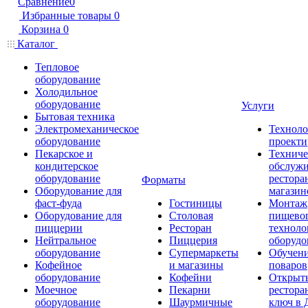
Сравнение
0
Избранные товары
0
Корзина
0
Каталог
Тепловое
оборудование
Холодильное
оборудование
Услуги
Бытовая техника
Электромеханическое
Техноло
оборудование
проекти
Пекарское и
Техниче
кондитерское
обслуж
оборудование
рестора
Форматы
Оборудование для
магазин
фаст-фуда
Гостиницы
Монтаж
Оборудование для
Столовая
пищево
пиццерии
Ресторан
техноло
Нейтральное
Пиццерия
оборудо
оборудование
Супермаркеты
Обучени
Кофейное
и магазины
поваров
оборудование
Кофейни
Открыт
Моечное
Пекарни
рестора
оборудование
Шаурмичные
ключ в 