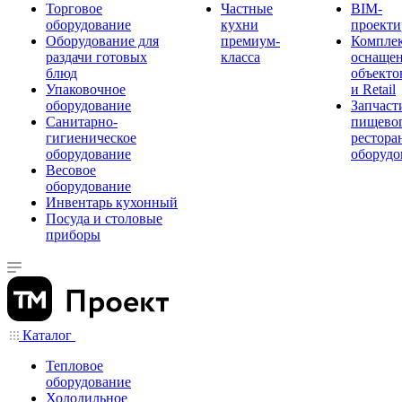
Торговое
Частные
BIM-
оборудование
кухни
проекти
Оборудование для
премиум-
Компле
раздачи готовых
класса
оснаще
блюд
объекто
Упаковочное
и Retail
оборудование
Запчаст
Санитарно-
пищевог
гигиеническое
рестора
оборудование
оборудо
Весовое
оборудование
Инвентарь кухонный
Посуда и столовые
приборы
Каталог
Тепловое
оборудование
Холодильное