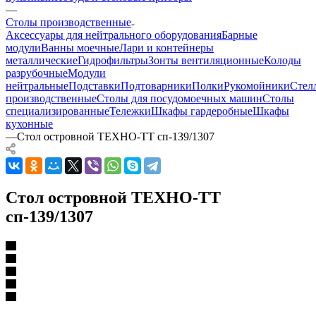
—
Столы производственные
Аксессуары для нейтрального оборудования
Барные
модули
Ванны моечные
Лари и контейнеры
металлические
Гидрофильтры
Зонты вентиляционные
Колоды
разрубочные
Модули
нейтральные
Подставки
Подтоварники
Полки
Рукомойники
Стел
производственные
Столы для посудомоечных машин
Столы
специализированные
Тележки
Шкафы гардеробные
Шкафы
кухонные
—
Стол островной ТЕХНО-ТТ сп-139/1307
Стол островной ТЕХНО-ТТ
сп-139/1307