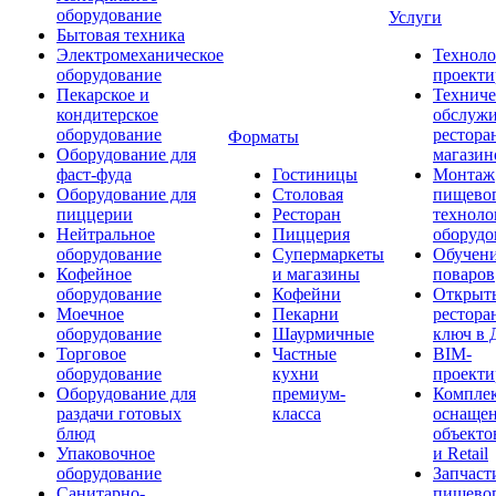
оборудование
Услуги
Бытовая техника
Электромеханическое
Техноло
оборудование
проекти
Пекарское и
Техниче
кондитерское
обслуж
оборудование
рестора
Форматы
Оборудование для
магазин
фаст-фуда
Гостиницы
Монтаж
Оборудование для
Столовая
пищево
пиццерии
Ресторан
техноло
Нейтральное
Пиццерия
оборудо
оборудование
Супермаркеты
Обучени
Кофейное
и магазины
поваров
оборудование
Кофейни
Открыт
Моечное
Пекарни
рестора
оборудование
Шаурмичные
ключ в 
Торговое
Частные
BIM-
оборудование
кухни
проекти
Оборудование для
премиум-
Компле
раздачи готовых
класса
оснаще
блюд
объекто
Упаковочное
и Retail
оборудование
Запчаст
Санитарно-
пищевог