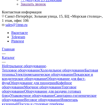
Заказать звонок
Контактная информация
Санкт-Петербург, Зольная улица, 15, БЦ «Морская столица»,
1 этаж, офис 106
sales@1tmp.ru
Вконтакте
Telegram
Pinterest
Главная
—
Каталог
—
Нейтральное оборудование
Тепловое оборудование
Холодильное оборудование
Бытовая
техника
Электромеханическое оборудование
Пекарское и
кондитерское оборудование
Оборудование для фаст-
фуда
Оборудование для пиццерии
Кофейное
оборудование
Моечное оборудование
Торговое
оборудование
Оборудование для раздачи готовых
блюд
Упаковочное оборудование
Санитарно-гигиеническое
оборудование
Весовое оборудование
Инвентарь
кухонный
Посуда и столовые приборы