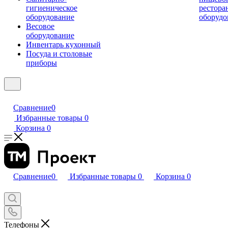
гигиеническое
рестора
оборудование
оборудо
Весовое
оборудование
Инвентарь кухонный
Посуда и столовые
приборы
Сравнение
0
Избранные товары
0
Корзина
0
Сравнение
0
Избранные товары
0
Корзина
0
Телефоны