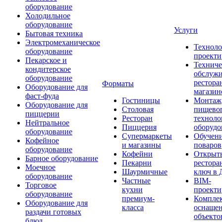
оборудование
Холодильное
оборудование
Услуги
Бытовая техника
Электромеханическое
Техноло
оборудование
проекти
Пекарское и
Техниче
кондитерское
обслуж
оборудование
рестора
Форматы
Оборудование для
магазин
фаст-фуда
Гостиницы
Монтаж
Оборудование для
Столовая
пищево
пиццерии
Ресторан
техноло
Нейтральное
Пиццерия
оборудо
оборудование
Супермаркеты
Обучени
Кофейное
и магазины
поваров
оборудование
Кофейни
Открыт
Барное оборудование
Пекарни
рестора
Моечное
Шаурмичные
ключ в 
оборудование
Частные
BIM-
Торговое
кухни
проекти
оборудование
премиум-
Компле
Оборудование для
класса
оснаще
раздачи готовых
объекто
блюд