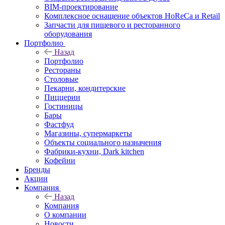
BIM-проектирование
Комплексное оснащение объектов HoReCa и Retail
Запчасти для пищевого и ресторанного
оборудования
Портфолио
Назад
Портфолио
Рестораны
Столовые
Пекарни, кондитерские
Пиццерии
Гостиницы
Бары
Фастфуд
Магазины, супермаркеты
Объекты социального назначения
Фабрики-кухни, Dark kitchen
Кофейни
Бренды
Акции
Компания
Назад
Компания
О компании
Новости