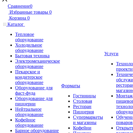
Сравнение
0
Избранные товары
0
Корзина
0
Каталог
Тепловое
оборудование
Холодильное
оборудование
Услуги
Бытовая техника
Электромеханическое
Техноло
оборудование
проекти
Пекарское и
Техниче
кондитерское
обслуж
оборудование
рестора
Форматы
Оборудование для
магазин
фаст-фуда
Гостиницы
Монтаж
Оборудование для
Столовая
пищево
пиццерии
Ресторан
техноло
Нейтральное
Пиццерия
оборудо
оборудование
Супермаркеты
Обучени
Кофейное
и магазины
поваров
оборудование
Кофейни
Открыт
Барное оборудование