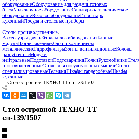
оборудование
Оборудование для раздачи готовых
блюд
Упаковочное оборудование
Санитарно-гигиеническое
оборудование
Весовое оборудование
Инвентарь
кухонный
Посуда и столовые приборы
—
Столы производственные
Аксессуары для нейтрального оборудования
Барные
модули
Ванны моечные
Лари и контейнеры
металлические
Гидрофильтры
Зонты вентиляционные
Колоды
разрубочные
Модули
нейтральные
Подставки
Подтоварники
Полки
Рукомойники
Стел
производственные
Столы для посудомоечных машин
Столы
специализированные
Тележки
Шкафы гардеробные
Шкафы
кухонные
—
Стол островной ТЕХНО-ТТ сп-139/1507
Стол островной ТЕХНО-ТТ
сп-139/1507