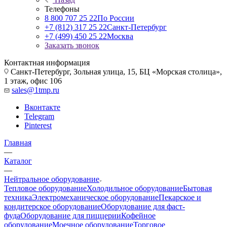
Телефоны
8 800 707 25 22
По России
+7 (812) 317 25 22
Санкт-Петербург
+7 (499) 450 25 22
Москва
Заказать звонок
Контактная информация
Санкт-Петербург, Зольная улица, 15, БЦ «Морская столица»,
1 этаж, офис 106
sales@1tmp.ru
Вконтакте
Telegram
Pinterest
Главная
—
Каталог
—
Нейтральное оборудование
Тепловое оборудование
Холодильное оборудование
Бытовая
техника
Электромеханическое оборудование
Пекарское и
кондитерское оборудование
Оборудование для фаст-
фуда
Оборудование для пиццерии
Кофейное
оборудование
Моечное оборудование
Торговое