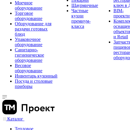
Пекарни
рестора
Моечное
Шаурмичные
ключ в 
оборудование
Частные
BIM-
Торговое
кухни
проекти
оборудование
премиум-
Компле
Оборудование для
класса
оснаще
раздачи готовых
объекто
блюд
и Retail
Упаковочное
Запчаст
оборудование
пищевог
Санитарно-
рестора
гигиеническое
оборудо
оборудование
Весовое
оборудование
Инвентарь кухонный
Посуда и столовые
приборы
Каталог
Тепловое