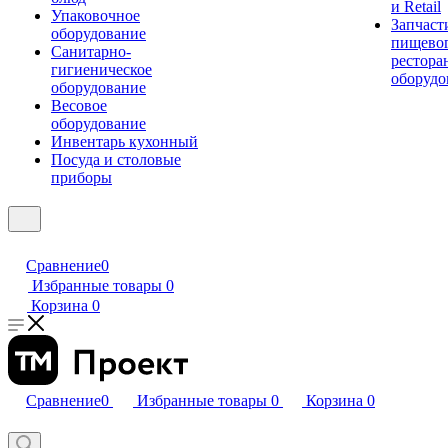
и Retail
Упаковочное
Запчаст
оборудование
пищевог
Санитарно-
рестора
гигиеническое
оборудо
оборудование
Весовое
оборудование
Инвентарь кухонный
Посуда и столовые
приборы
Сравнение
0
Избранные товары
0
Корзина
0
Сравнение
0
Избранные товары
0
Корзина
0