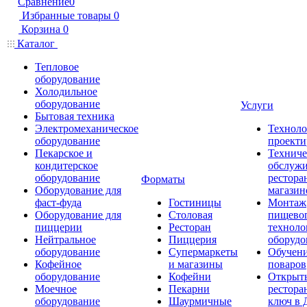
Сравнение
0
Избранные товары
0
Корзина
0
Каталог
Тепловое
оборудование
Холодильное
оборудование
Услуги
Бытовая техника
Электромеханическое
Техноло
оборудование
проекти
Пекарское и
Техниче
кондитерское
обслуж
оборудование
рестора
Форматы
Оборудование для
магазин
фаст-фуда
Гостиницы
Монтаж
Оборудование для
Столовая
пищево
пиццерии
Ресторан
техноло
Нейтральное
Пиццерия
оборудо
оборудование
Супермаркеты
Обучени
Кофейное
и магазины
поваров
оборудование
Кофейни
Открыт
Моечное
Пекарни
рестора
оборудование
Шаурмичные
ключ в 