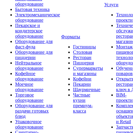
оборудование
Услуги
Бытовая техника
Электромеханическое
Техноло
оборудование
проекти
Пекарское и
Техниче
кондитерское
обслуж
оборудование
рестора
Форматы
Оборудование для
магазин
фаст-фуда
Гостиницы
Монтаж
Оборудование для
Столовая
пищево
пиццерии
Ресторан
техноло
Нейтральное
Пиццерия
оборудо
оборудование
Супермаркеты
Обучени
Кофейное
и магазины
поваров
оборудование
Кофейни
Открыт
Моечное
Пекарни
рестора
оборудование
Шаурмичные
ключ в 
Торговое
Частные
BIM-
оборудование
кухни
проекти
Оборудование для
премиум-
Компле
раздачи готовых
класса
оснаще
блюд
объекто
Упаковочное
и Retail
оборудование
Запчаст
Санитарно-
пищевог