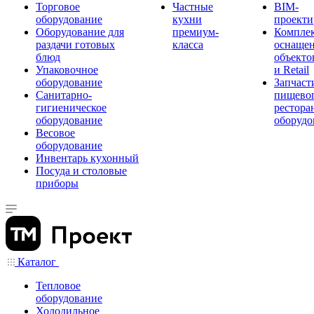
Торговое
Частные
BIM-
оборудование
кухни
проекти
Оборудование для
премиум-
Компле
раздачи готовых
класса
оснаще
блюд
объекто
Упаковочное
и Retail
оборудование
Запчаст
Санитарно-
пищевог
гигиеническое
рестора
оборудование
оборудо
Весовое
оборудование
Инвентарь кухонный
Посуда и столовые
приборы
Каталог
Тепловое
оборудование
Холодильное