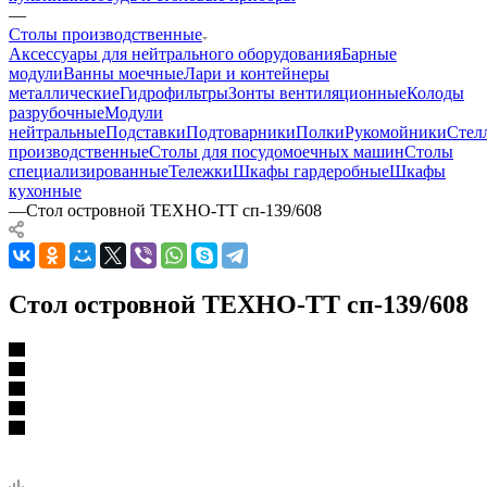
—
Столы производственные
Аксессуары для нейтрального оборудования
Барные
модули
Ванны моечные
Лари и контейнеры
металлические
Гидрофильтры
Зонты вентиляционные
Колоды
разрубочные
Модули
нейтральные
Подставки
Подтоварники
Полки
Рукомойники
Стел
производственные
Столы для посудомоечных машин
Столы
специализированные
Тележки
Шкафы гардеробные
Шкафы
кухонные
—
Стол островной ТЕХНО-ТТ сп-139/608
Стол островной ТЕХНО-ТТ сп-139/608