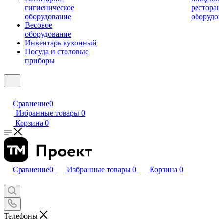
гигиеническое
рестора
оборудование
оборудо
Весовое
оборудование
Инвентарь кухонный
Посуда и столовые
приборы
Сравнение
0
Избранные товары
0
Корзина
0
Сравнение
0
Избранные товары
0
Корзина
0
Телефоны