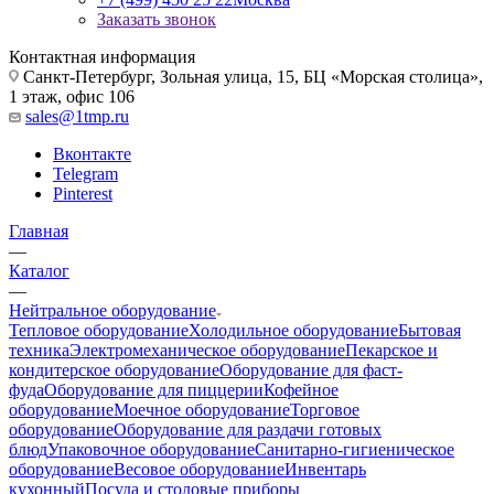
Заказать звонок
Контактная информация
Санкт-Петербург, Зольная улица, 15, БЦ «Морская столица»,
1 этаж, офис 106
sales@1tmp.ru
Вконтакте
Telegram
Pinterest
Главная
—
Каталог
—
Нейтральное оборудование
Тепловое оборудование
Холодильное оборудование
Бытовая
техника
Электромеханическое оборудование
Пекарское и
кондитерское оборудование
Оборудование для фаст-
фуда
Оборудование для пиццерии
Кофейное
оборудование
Моечное оборудование
Торговое
оборудование
Оборудование для раздачи готовых
блюд
Упаковочное оборудование
Санитарно-гигиеническое
оборудование
Весовое оборудование
Инвентарь
кухонный
Посуда и столовые приборы