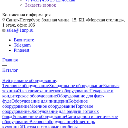
Заказать звонок
Контактная информация
Санкт-Петербург, Зольная улица, 15, БЦ «Морская столица»,
1 этаж, офис 106
sales@1tmp.ru
Вконтакте
Telegram
Pinterest
Главная
—
Каталог
—
Нейтральное оборудование
Тепловое оборудование
Холодильное оборудование
Бытовая
техника
Электромеханическое оборудование
Пекарское и
кондитерское оборудование
Оборудование для фаст-
фуда
Оборудование для пиццерии
Кофейное
оборудование
Моечное оборудование
Торговое
оборудование
Оборудование для раздачи готовых
блюд
Упаковочное оборудование
Санитарно-гигиеническое
оборудование
Весовое оборудование
Инвентарь
кухонный
Посуда и столовые приборы