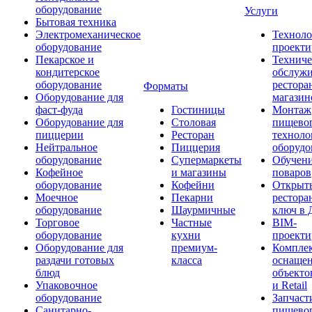
оборудование
Услуги
Бытовая техника
Электромеханическое
Техноло
оборудование
проекти
Пекарское и
Техниче
кондитерское
обслуж
оборудование
рестора
Форматы
Оборудование для
магазин
фаст-фуда
Гостиницы
Монтаж
Оборудование для
Столовая
пищево
пиццерии
Ресторан
техноло
Нейтральное
Пиццерия
оборудо
оборудование
Супермаркеты
Обучени
Кофейное
и магазины
поваров
оборудование
Кофейни
Открыт
Моечное
Пекарни
рестора
оборудование
Шаурмичные
ключ в 
Торговое
Частные
BIM-
оборудование
кухни
проекти
Оборудование для
премиум-
Компле
раздачи готовых
класса
оснаще
блюд
объекто
Упаковочное
и Retail
оборудование
Запчаст
Санитарно-
пищевог