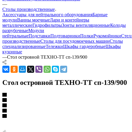
—
Столы производственные
Аксессуары для нейтрального оборудования
Барные
модули
Ванны моечные
Лари и контейнеры
металлические
Гидрофильтры
Зонты вентиляционные
Колоды
разрубочные
Модули
нейтральные
Подставки
Подтоварники
Полки
Рукомойники
Стел
производственные
Столы для посудомоечных машин
Столы
специализированные
Тележки
Шкафы гардеробные
Шкафы
кухонные
—
Стол островной ТЕХНО-ТТ сп-139/900
Стол островной ТЕХНО-ТТ сп-139/900