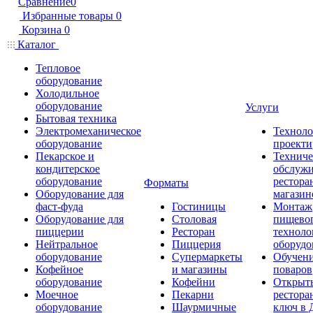
Сравнение
0
Избранные товары
0
Корзина
0
Каталог
Тепловое
оборудование
Холодильное
оборудование
Услуги
Бытовая техника
Электромеханическое
Техноло
оборудование
проекти
Пекарское и
Техниче
кондитерское
обслуж
оборудование
рестора
Форматы
Оборудование для
магазин
фаст-фуда
Гостиницы
Монтаж
Оборудование для
Столовая
пищево
пиццерии
Ресторан
техноло
Нейтральное
Пиццерия
оборудо
оборудование
Супермаркеты
Обучени
Кофейное
и магазины
поваров
оборудование
Кофейни
Открыт
Моечное
Пекарни
рестора
оборудование
Шаурмичные
ключ в 