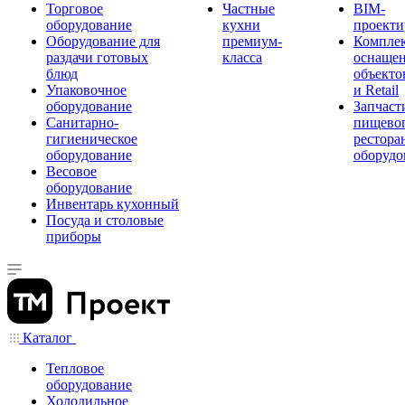
Торговое
Частные
BIM-
оборудование
кухни
проекти
Оборудование для
премиум-
Компле
раздачи готовых
класса
оснаще
блюд
объекто
Упаковочное
и Retail
оборудование
Запчаст
Санитарно-
пищевог
гигиеническое
рестора
оборудование
оборудо
Весовое
оборудование
Инвентарь кухонный
Посуда и столовые
приборы
Каталог
Тепловое
оборудование
Холодильное