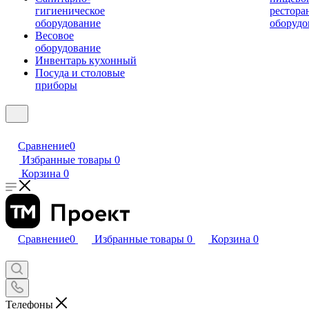
гигиеническое
рестора
оборудование
оборудо
Весовое
оборудование
Инвентарь кухонный
Посуда и столовые
приборы
Сравнение
0
Избранные товары
0
Корзина
0
Сравнение
0
Избранные товары
0
Корзина
0
Телефоны