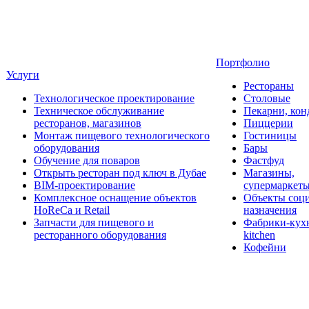
Портфолио
Услуги
Рестораны
Технологическое проектирование
Столовые
Техническое обслуживание
Пекарни, кон
ресторанов, магазинов
Пиццерии
Монтаж пищевого технологического
Гостиницы
оборудования
Бары
Обучение для поваров
Фастфуд
Открыть ресторан под ключ в Дубае
Магазины,
BIM-проектирование
супермаркет
Комплексное оснащение объектов
Объекты соц
HoReCa и Retail
назначения
Запчасти для пищевого и
Фабрики-кухн
ресторанного оборудования
kitchen
Кофейни