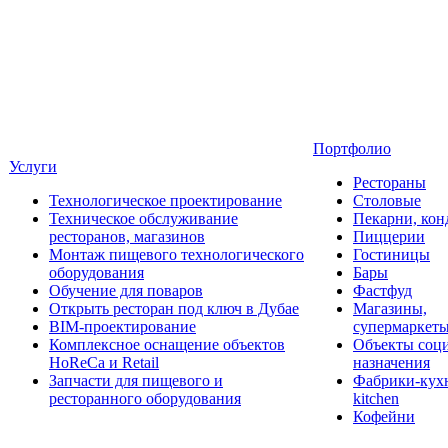
Портфолио
Услуги
Рестораны
Технологическое проектирование
Столовые
Техническое обслуживание
Пекарни, кон
ресторанов, магазинов
Пиццерии
Монтаж пищевого технологического
Гостиницы
оборудования
Бары
Обучение для поваров
Фастфуд
Открыть ресторан под ключ в Дубае
Магазины,
BIM-проектирование
супермаркет
Комплексное оснащение объектов
Объекты соц
HoReCa и Retail
назначения
Запчасти для пищевого и
Фабрики-кухн
ресторанного оборудования
kitchen
Кофейни