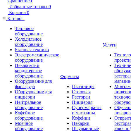
Сравнение
0
Избранные товары
0
Корзина
0
Каталог
Тепловое
оборудование
Холодильное
оборудование
Услуги
Бытовая техника
Электромеханическое
Техноло
оборудование
проекти
Пекарское и
Техниче
кондитерское
обслуж
оборудование
рестора
Форматы
Оборудование для
магазин
фаст-фуда
Гостиницы
Монтаж
Оборудование для
Столовая
пищево
пиццерии
Ресторан
техноло
Нейтральное
Пиццерия
оборудо
оборудование
Супермаркеты
Обучени
Кофейное
и магазины
поваров
оборудование
Кофейни
Открыт
Моечное
Пекарни
рестора
оборудование
Шаурмичные
ключ в 