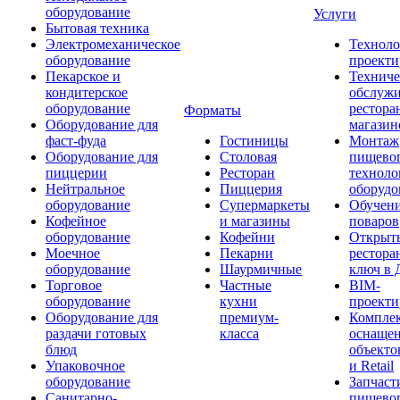
оборудование
Услуги
Бытовая техника
Электромеханическое
Техноло
оборудование
проекти
Пекарское и
Техниче
кондитерское
обслуж
оборудование
рестора
Форматы
Оборудование для
магазин
фаст-фуда
Гостиницы
Монтаж
Оборудование для
Столовая
пищево
пиццерии
Ресторан
техноло
Нейтральное
Пиццерия
оборудо
оборудование
Супермаркеты
Обучени
Кофейное
и магазины
поваров
оборудование
Кофейни
Открыт
Моечное
Пекарни
рестора
оборудование
Шаурмичные
ключ в 
Торговое
Частные
BIM-
оборудование
кухни
проекти
Оборудование для
премиум-
Компле
раздачи готовых
класса
оснаще
блюд
объекто
Упаковочное
и Retail
оборудование
Запчаст
Санитарно-
пищевог