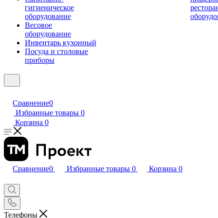
гигиеническое
рестора
оборудование
оборудо
Весовое
оборудование
Инвентарь кухонный
Посуда и столовые
приборы
Сравнение
0
Избранные товары
0
Корзина
0
Сравнение
0
Избранные товары
0
Корзина
0
Телефоны