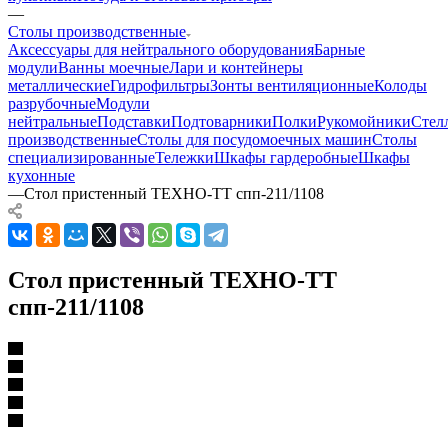
—
Столы производственные
Аксессуары для нейтрального оборудования
Барные
модули
Ванны моечные
Лари и контейнеры
металлические
Гидрофильтры
Зонты вентиляционные
Колоды
разрубочные
Модули
нейтральные
Подставки
Подтоварники
Полки
Рукомойники
Стел
производственные
Столы для посудомоечных машин
Столы
специализированные
Тележки
Шкафы гардеробные
Шкафы
кухонные
—
Стол пристенный ТЕХНО-ТТ спп-211/1108
Стол пристенный ТЕХНО-ТТ
спп-211/1108