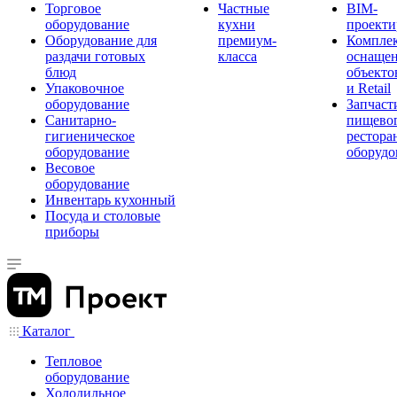
Торговое
Частные
BIM-
оборудование
кухни
проекти
Оборудование для
премиум-
Компле
раздачи готовых
класса
оснаще
блюд
объекто
Упаковочное
и Retail
оборудование
Запчаст
Санитарно-
пищевог
гигиеническое
рестора
оборудование
оборудо
Весовое
оборудование
Инвентарь кухонный
Посуда и столовые
приборы
Каталог
Тепловое
оборудование
Холодильное