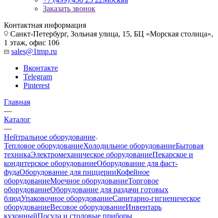
Заказать звонок
Контактная информация
Санкт-Петербург, Зольная улица, 15, БЦ «Морская столица»,
1 этаж, офис 106
sales@1tmp.ru
Вконтакте
Telegram
Pinterest
Главная
—
Каталог
—
Нейтральное оборудование
Тепловое оборудование
Холодильное оборудование
Бытовая
техника
Электромеханическое оборудование
Пекарское и
кондитерское оборудование
Оборудование для фаст-
фуда
Оборудование для пиццерии
Кофейное
оборудование
Моечное оборудование
Торговое
оборудование
Оборудование для раздачи готовых
блюд
Упаковочное оборудование
Санитарно-гигиеническое
оборудование
Весовое оборудование
Инвентарь
кухонный
Посуда и столовые приборы