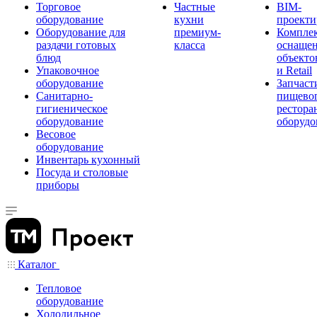
Торговое
Частные
BIM-
оборудование
кухни
проекти
Оборудование для
премиум-
Компле
раздачи готовых
класса
оснаще
блюд
объекто
Упаковочное
и Retail
оборудование
Запчаст
Санитарно-
пищевог
гигиеническое
рестора
оборудование
оборудо
Весовое
оборудование
Инвентарь кухонный
Посуда и столовые
приборы
Каталог
Тепловое
оборудование
Холодильное