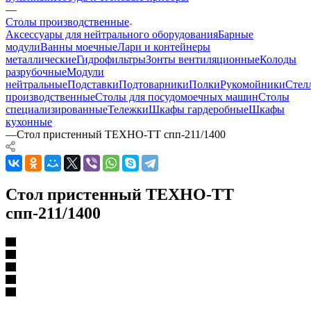
—
Столы производственные
Аксессуары для нейтрального оборудования
Барные
модули
Ванны моечные
Лари и контейнеры
металлические
Гидрофильтры
Зонты вентиляционные
Колоды
разрубочные
Модули
нейтральные
Подставки
Подтоварники
Полки
Рукомойники
Стел
производственные
Столы для посудомоечных машин
Столы
специализированные
Тележки
Шкафы гардеробные
Шкафы
кухонные
—
Стол пристенный ТЕХНО-ТТ спп-211/1400
Стол пристенный ТЕХНО-ТТ
спп-211/1400