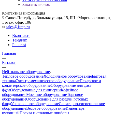
Заказать звонок
Контактная информация
Санкт-Петербург, Зольная улица, 15, БЦ «Морская столица»,
1 этаж, офис 106
sales@1tmp.ru
Вконтакте
Telegram
Pinterest
Главная
—
Каталог
—
Нейтральное оборудование
Тепловое оборудование
Холодильное оборудование
Бытовая
техника
Электромеханическое оборудование
Пекарское и
кондитерское оборудование
Оборудование для фаст-
фуда
Оборудование для пиццерии
Кофейное
оборудование
Моечное оборудование
Торговое
оборудование
Оборудование для раздачи готовых
блюд
Упаковочное оборудование
Санитарно-гигиеническое
оборудование
Весовое оборудование
Инвентарь
кухонный
Посуда и столовые приборы