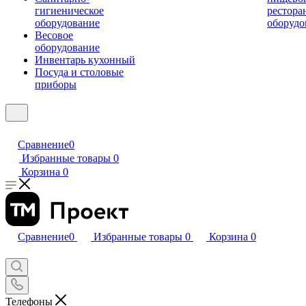
гигиеническое
рестора
оборудование
оборудо
Весовое
оборудование
Инвентарь кухонный
Посуда и столовые
приборы
Сравнение
0
Избранные товары
0
Корзина
0
Сравнение
0
Избранные товары
0
Корзина
0
Телефоны