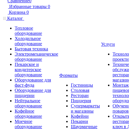
Сравнение
0
Избранные товары
0
Корзина
0
Каталог
Тепловое
оборудование
Холодильное
оборудование
Услуги
Бытовая техника
Электромеханическое
Техноло
оборудование
проекти
Пекарское и
Техниче
кондитерское
обслуж
оборудование
рестора
Форматы
Оборудование для
магазин
фаст-фуда
Гостиницы
Монтаж
Оборудование для
Столовая
пищево
пиццерии
Ресторан
техноло
Нейтральное
Пиццерия
оборудо
оборудование
Супермаркеты
Обучени
Кофейное
и магазины
поваров
оборудование
Кофейни
Открыт
Моечное
Пекарни
рестора
оборудование
Шаурмичные
ключ в 