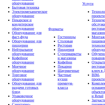
оборудование
Услуги
Бытовая техника
Электромеханическое
Техноло
оборудование
проекти
Пекарское и
Техниче
кондитерское
обслуж
оборудование
рестора
Форматы
Оборудование для
магазин
фаст-фуда
Гостиницы
Монтаж
Оборудование для
Столовая
пищево
пиццерии
Ресторан
техноло
Нейтральное
Пиццерия
оборудо
оборудование
Супермаркеты
Обучени
Кофейное
и магазины
поваров
оборудование
Кофейни
Открыт
Моечное
Пекарни
рестора
оборудование
Шаурмичные
ключ в 
Торговое
Частные
BIM-
оборудование
кухни
проекти
Оборудование для
премиум-
Компле
раздачи готовых
класса
оснаще
блюд
объекто
Упаковочное
и Retail
оборудование
Запчаст
Санитарно-
пищевог