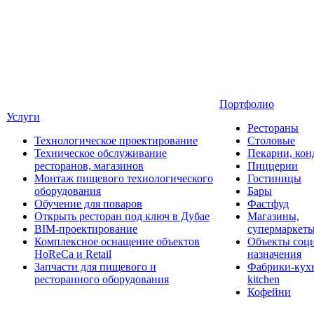
Портфолио
Услуги
Рестораны
Технологическое проектирование
Столовые
Техническое обслуживание
Пекарни, кон
ресторанов, магазинов
Пиццерии
Монтаж пищевого технологического
Гостиницы
оборудования
Бары
Обучение для поваров
Фастфуд
Открыть ресторан под ключ в Дубае
Магазины,
BIM-проектирование
супермаркет
Комплексное оснащение объектов
Объекты соц
HoReCa и Retail
назначения
Запчасти для пищевого и
Фабрики-кухн
ресторанного оборудования
kitchen
Кофейни