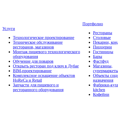
Портфолио
Услуги
Рестораны
Технологическое проектирование
Столовые
Техническое обслуживание
Пекарни, кон
ресторанов, магазинов
Пиццерии
Монтаж пищевого технологического
Гостиницы
оборудования
Бары
Обучение для поваров
Фастфуд
Открыть ресторан под ключ в Дубае
Магазины,
BIM-проектирование
супермаркет
Комплексное оснащение объектов
Объекты соц
HoReCa и Retail
назначения
Запчасти для пищевого и
Фабрики-кухн
ресторанного оборудования
kitchen
Кофейни