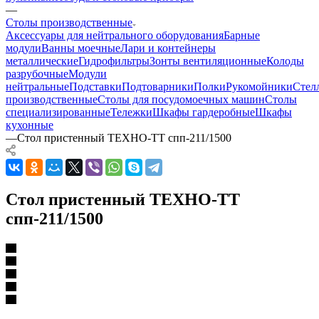
—
Столы производственные
Аксессуары для нейтрального оборудования
Барные
модули
Ванны моечные
Лари и контейнеры
металлические
Гидрофильтры
Зонты вентиляционные
Колоды
разрубочные
Модули
нейтральные
Подставки
Подтоварники
Полки
Рукомойники
Стел
производственные
Столы для посудомоечных машин
Столы
специализированные
Тележки
Шкафы гардеробные
Шкафы
кухонные
—
Стол пристенный ТЕХНО-ТТ спп-211/1500
Стол пристенный ТЕХНО-ТТ
спп-211/1500