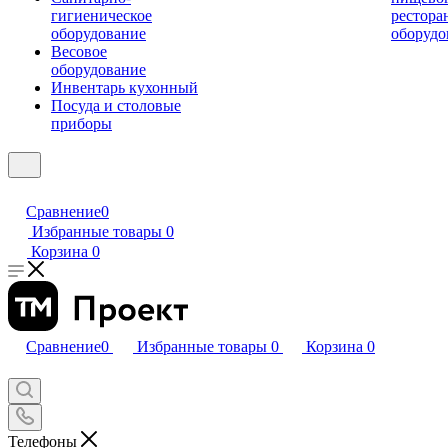
гигиеническое
рестора
оборудование
оборудо
Весовое
оборудование
Инвентарь кухонный
Посуда и столовые
приборы
Сравнение
0
Избранные товары
0
Корзина
0
Сравнение
0
Избранные товары
0
Корзина
0
Телефоны