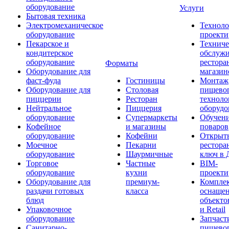
оборудование
Услуги
Бытовая техника
Электромеханическое
Техноло
оборудование
проекти
Пекарское и
Техниче
кондитерское
обслуж
оборудование
рестора
Форматы
Оборудование для
магазин
фаст-фуда
Гостиницы
Монтаж
Оборудование для
Столовая
пищево
пиццерии
Ресторан
техноло
Нейтральное
Пиццерия
оборудо
оборудование
Супермаркеты
Обучени
Кофейное
и магазины
поваров
оборудование
Кофейни
Открыт
Моечное
Пекарни
рестора
оборудование
Шаурмичные
ключ в 
Торговое
Частные
BIM-
оборудование
кухни
проекти
Оборудование для
премиум-
Компле
раздачи готовых
класса
оснаще
блюд
объекто
Упаковочное
и Retail
оборудование
Запчаст
Санитарно-
пищевог