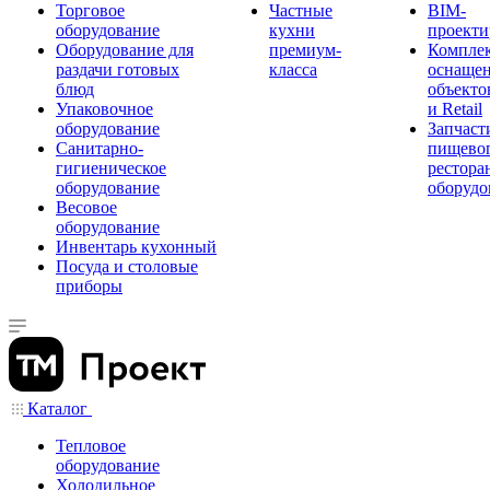
Торговое
Частные
BIM-
оборудование
кухни
проекти
Оборудование для
премиум-
Компле
раздачи готовых
класса
оснаще
блюд
объекто
Упаковочное
и Retail
оборудование
Запчаст
Санитарно-
пищевог
гигиеническое
рестора
оборудование
оборудо
Весовое
оборудование
Инвентарь кухонный
Посуда и столовые
приборы
Каталог
Тепловое
оборудование
Холодильное