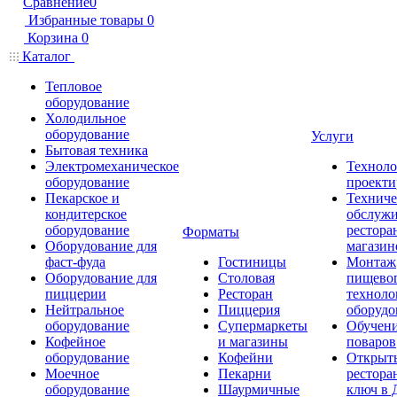
Сравнение
0
Избранные товары
0
Корзина
0
Каталог
Тепловое
оборудование
Холодильное
оборудование
Услуги
Бытовая техника
Электромеханическое
Техноло
оборудование
проекти
Пекарское и
Техниче
кондитерское
обслуж
оборудование
рестора
Форматы
Оборудование для
магазин
фаст-фуда
Гостиницы
Монтаж
Оборудование для
Столовая
пищево
пиццерии
Ресторан
техноло
Нейтральное
Пиццерия
оборудо
оборудование
Супермаркеты
Обучени
Кофейное
и магазины
поваров
оборудование
Кофейни
Открыт
Моечное
Пекарни
рестора
оборудование
Шаурмичные
ключ в 