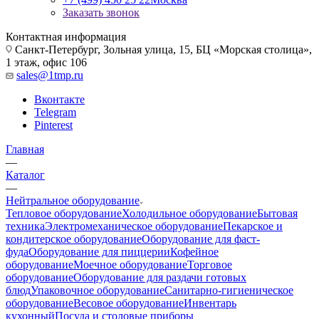
Заказать звонок
Контактная информация
Санкт-Петербург, Зольная улица, 15, БЦ «Морская столица»,
1 этаж, офис 106
sales@1tmp.ru
Вконтакте
Telegram
Pinterest
Главная
—
Каталог
—
Нейтральное оборудование
Тепловое оборудование
Холодильное оборудование
Бытовая
техника
Электромеханическое оборудование
Пекарское и
кондитерское оборудование
Оборудование для фаст-
фуда
Оборудование для пиццерии
Кофейное
оборудование
Моечное оборудование
Торговое
оборудование
Оборудование для раздачи готовых
блюд
Упаковочное оборудование
Санитарно-гигиеническое
оборудование
Весовое оборудование
Инвентарь
кухонный
Посуда и столовые приборы