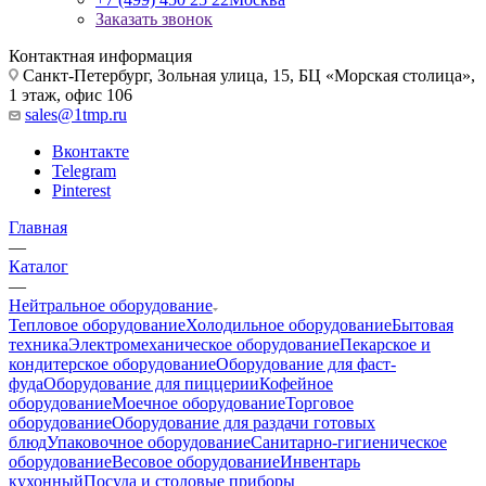
Заказать звонок
Контактная информация
Санкт-Петербург, Зольная улица, 15, БЦ «Морская столица»,
1 этаж, офис 106
sales@1tmp.ru
Вконтакте
Telegram
Pinterest
Главная
—
Каталог
—
Нейтральное оборудование
Тепловое оборудование
Холодильное оборудование
Бытовая
техника
Электромеханическое оборудование
Пекарское и
кондитерское оборудование
Оборудование для фаст-
фуда
Оборудование для пиццерии
Кофейное
оборудование
Моечное оборудование
Торговое
оборудование
Оборудование для раздачи готовых
блюд
Упаковочное оборудование
Санитарно-гигиеническое
оборудование
Весовое оборудование
Инвентарь
кухонный
Посуда и столовые приборы