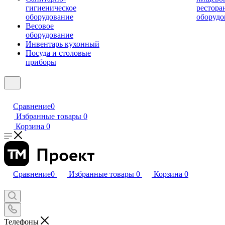
гигиеническое
рестора
оборудование
оборудо
Весовое
оборудование
Инвентарь кухонный
Посуда и столовые
приборы
Сравнение
0
Избранные товары
0
Корзина
0
Сравнение
0
Избранные товары
0
Корзина
0
Телефоны