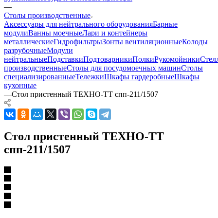
—
Столы производственные
Аксессуары для нейтрального оборудования
Барные
модули
Ванны моечные
Лари и контейнеры
металлические
Гидрофильтры
Зонты вентиляционные
Колоды
разрубочные
Модули
нейтральные
Подставки
Подтоварники
Полки
Рукомойники
Стел
производственные
Столы для посудомоечных машин
Столы
специализированные
Тележки
Шкафы гардеробные
Шкафы
кухонные
—
Стол пристенный ТЕХНО-ТТ спп-211/1507
Стол пристенный ТЕХНО-ТТ
спп-211/1507