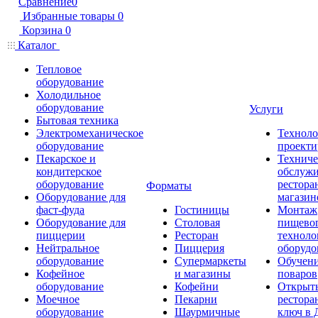
Сравнение
0
Избранные товары
0
Корзина
0
Каталог
Тепловое
оборудование
Холодильное
оборудование
Услуги
Бытовая техника
Электромеханическое
Техноло
оборудование
проекти
Пекарское и
Техниче
кондитерское
обслуж
оборудование
рестора
Форматы
Оборудование для
магазин
фаст-фуда
Гостиницы
Монтаж
Оборудование для
Столовая
пищево
пиццерии
Ресторан
техноло
Нейтральное
Пиццерия
оборудо
оборудование
Супермаркеты
Обучени
Кофейное
и магазины
поваров
оборудование
Кофейни
Открыт
Моечное
Пекарни
рестора
оборудование
Шаурмичные
ключ в 