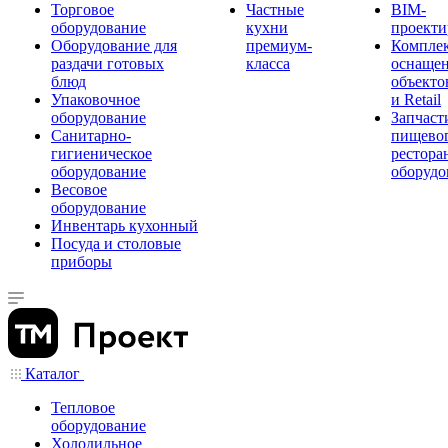
Торговое
Частные
BIM-
оборудование
кухни
проекти
Оборудование для
премиум-
Компле
раздачи готовых
класса
оснаще
блюд
объекто
Упаковочное
и Retail
оборудование
Запчаст
Санитарно-
пищевог
гигиеническое
рестора
оборудование
оборудо
Весовое
оборудование
Инвентарь кухонный
Посуда и столовые
приборы
Каталог
Тепловое
оборудование
Холодильное