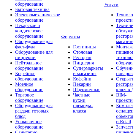
оборудование
Услуги
Бытовая техника
Электромеханическое
Техноло
оборудование
проекти
Пекарское и
Техниче
кондитерское
обслуж
оборудование
рестора
Форматы
Оборудование для
магазин
фаст-фуда
Гостиницы
Монтаж
Оборудование для
Столовая
пищево
пиццерии
Ресторан
техноло
Нейтральное
Пиццерия
оборудо
оборудование
Супермаркеты
Обучени
Кофейное
и магазины
поваров
оборудование
Кофейни
Открыт
Моечное
Пекарни
рестора
оборудование
Шаурмичные
ключ в 
Торговое
Частные
BIM-
оборудование
кухни
проекти
Оборудование для
премиум-
Компле
раздачи готовых
класса
оснаще
блюд
объекто
Упаковочное
и Retail
оборудование
Запчаст
Санитарно-
пищевог