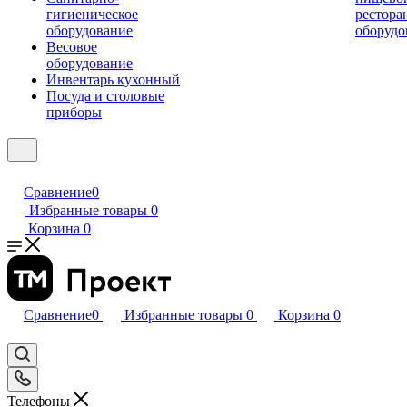
гигиеническое
рестора
оборудование
оборудо
Весовое
оборудование
Инвентарь кухонный
Посуда и столовые
приборы
Сравнение
0
Избранные товары
0
Корзина
0
Сравнение
0
Избранные товары
0
Корзина
0
Телефоны