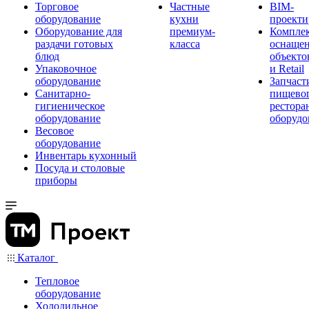
Торговое
Частные
BIM-
оборудование
кухни
проекти
Оборудование для
премиум-
Компле
раздачи готовых
класса
оснаще
блюд
объекто
Упаковочное
и Retail
оборудование
Запчаст
Санитарно-
пищевог
гигиеническое
рестора
оборудование
оборудо
Весовое
оборудование
Инвентарь кухонный
Посуда и столовые
приборы
Каталог
Тепловое
оборудование
Холодильное