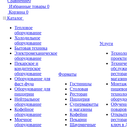
Сравнение
0
Избранные товары
0
Корзина
0
Каталог
Тепловое
оборудование
Холодильное
оборудование
Услуги
Бытовая техника
Электромеханическое
Техноло
оборудование
проекти
Пекарское и
Техниче
кондитерское
обслуж
оборудование
рестора
Форматы
Оборудование для
магазин
фаст-фуда
Гостиницы
Монтаж
Оборудование для
Столовая
пищево
пиццерии
Ресторан
техноло
Нейтральное
Пиццерия
оборудо
оборудование
Супермаркеты
Обучени
Кофейное
и магазины
поваров
оборудование
Кофейни
Открыт
Моечное
Пекарни
рестора
оборудование
Шаурмичные
ключ в 