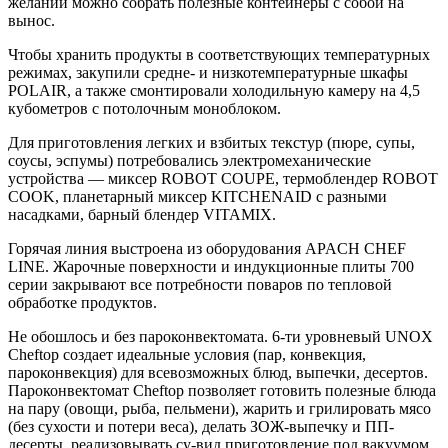
желании можно собрать полезные контейнеры с собой на
вынос.
Чтобы хранить продукты в соответствующих температурных
режимах, закупили средне- и низкотемпературные шкафы
POLAIR, а также смонтировали холодильную камеру на 4,5
кубометров с потолочным моноблоком.
Для приготовления легких и взбитых текстур (пюре, супы,
соусы, эспумы) потребовались электромеханические
устройства — миксер ROBOT COUPE, термоблендер ROBOT
COOK, планетарный миксер KITCHENAID с разными
насадками, барный блендер VITAMIX.
Горячая линия выстроена из оборудования APACH CHEF
LINE. Жарочные поверхности и индукционные плиты 700
серии закрывают все потребности поваров по тепловой
обработке продуктов.
Не обошлось и без пароконвектомата. 6-ти уровневый UNOX
Cheftop создает идеальные условия (пар, конвекция,
пароконвекция) для всевозможных блюд, выпечки, десертов.
Пароконвектомат Cheftop позволяет готовить полезные блюда
на пару (овощи, рыба, пельмени), жарить и грилировать мясо
(без сухости и потери веса), делать ЗОЖ-выпечку и ПП-
десерты, реализовывать су-вид приготовление под вакуумом.