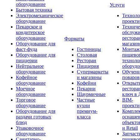
оборудование
Услуги
Бытовая техника
Электромеханическое
Техноло
оборудование
проекти
Пекарское и
Техниче
кондитерское
обслуж
оборудование
рестора
Форматы
Оборудование для
магазин
фаст-фуда
Гостиницы
Монтаж
Оборудование для
Столовая
пищево
пиццерии
Ресторан
техноло
Нейтральное
Пиццерия
оборудо
оборудование
Супермаркеты
Обучени
Кофейное
и магазины
поваров
оборудование
Кофейни
Открыт
Моечное
Пекарни
рестора
оборудование
Шаурмичные
ключ в 
Торговое
Частные
BIM-
оборудование
кухни
проекти
Оборудование для
премиум-
Компле
раздачи готовых
класса
оснаще
блюд
объекто
Упаковочное
и Retail
оборудование
Запчаст
Санитарно-
пищевог