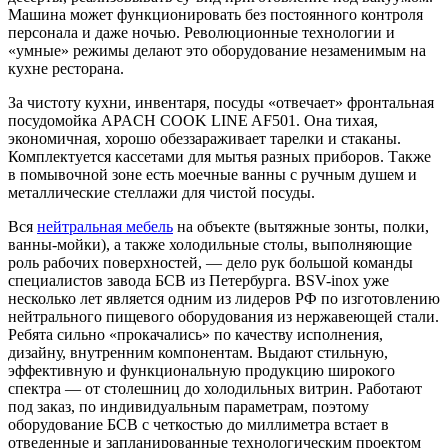
Машина может функционировать без постоянного контроля
персонала и даже ночью. Революционные технологии и
«умные» режимы делают это оборудование незаменимым на
кухне ресторана.
За чистоту кухни, инвентаря, посуды «отвечает» фронтальная
посудомойка APACH COOK LINE AF501. Она тихая,
экономичная, хорошо обеззараживает тарелки и стаканы.
Комплектуется кассетами для мытья разных приборов. Также
в помывочной зоне есть моечные ванны с ручным душем и
металлические стеллажи для чистой посуды.
Вся
нейтральная мебель
на объекте (вытяжные зонты, полки,
ванны-мойки), а также холодильные столы, выполняющие
роль рабочих поверхностей, — дело рук большой команды
специалистов завода БСВ из Петербурга. BSV-inox уже
несколько лет является одним из лидеров РФ по изготовлению
нейтрального пищевого оборудования из нержавеющей стали.
Ребята сильно «прокачались» по качеству исполнения,
дизайну, внутренним компонентам. Выдают стильную,
эффективную и функциональную продукцию широкого
спектра — от столешниц до холодильных витрин. Работают
под заказ, по индивидуальным параметрам, поэтому
оборудование БСВ с четкостью до миллиметра встает в
отведенные и запланированные технологическим проектом