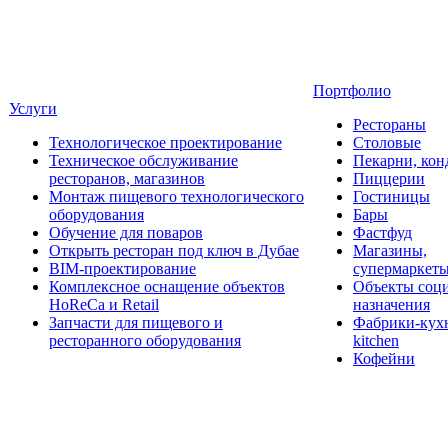
Портфолио
Услуги
Рестораны
Технологическое проектирование
Столовые
Техническое обслуживание
Пекарни, кон
ресторанов, магазинов
Пиццерии
Монтаж пищевого технологического
Гостиницы
оборудования
Бары
Обучение для поваров
Фастфуд
Открыть ресторан под ключ в Дубае
Магазины,
BIM-проектирование
супермаркет
Комплексное оснащение объектов
Объекты соц
HoReCa и Retail
назначения
Запчасти для пищевого и
Фабрики-кухн
ресторанного оборудования
kitchen
Кофейни