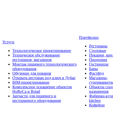
Портфолио
Услуги
Рестораны
Технологическое проектирование
Столовые
Техническое обслуживание
Пекарни, кон
ресторанов, магазинов
Пиццерии
Монтаж пищевого технологического
Гостиницы
оборудования
Бары
Обучение для поваров
Фастфуд
Открыть ресторан под ключ в Дубае
Магазины,
BIM-проектирование
супермаркет
Комплексное оснащение объектов
Объекты соц
HoReCa и Retail
назначения
Запчасти для пищевого и
Фабрики-кухн
ресторанного оборудования
kitchen
Кофейни