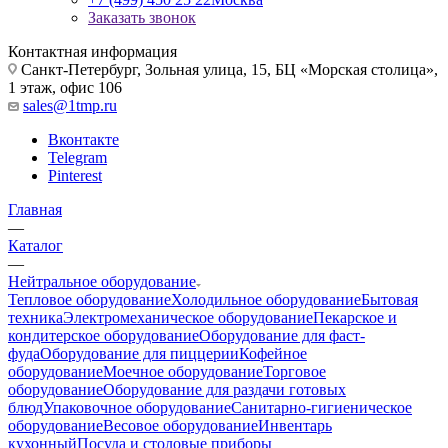
Заказать звонок
Контактная информация
Санкт-Петербург, Зольная улица, 15, БЦ «Морская столица»,
1 этаж, офис 106
sales@1tmp.ru
Вконтакте
Telegram
Pinterest
Главная
—
Каталог
—
Нейтральное оборудование
Тепловое оборудование
Холодильное оборудование
Бытовая
техника
Электромеханическое оборудование
Пекарское и
кондитерское оборудование
Оборудование для фаст-
фуда
Оборудование для пиццерии
Кофейное
оборудование
Моечное оборудование
Торговое
оборудование
Оборудование для раздачи готовых
блюд
Упаковочное оборудование
Санитарно-гигиеническое
оборудование
Весовое оборудование
Инвентарь
кухонный
Посуда и столовые приборы