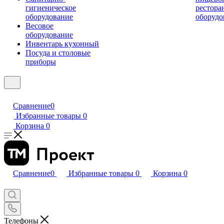
гигиеническое
рестора
оборудование
оборудо
Весовое
оборудование
Инвентарь кухонный
Посуда и столовые
приборы
Сравнение
0
Избранные товары
0
Корзина
0
Сравнение
0
Избранные товары
0
Корзина
0
Телефоны