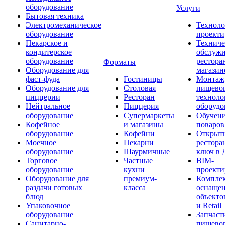
оборудование
Услуги
Бытовая техника
Электромеханическое
Техноло
оборудование
проекти
Пекарское и
Техниче
кондитерское
обслуж
оборудование
рестора
Форматы
Оборудование для
магазин
фаст-фуда
Гостиницы
Монтаж
Оборудование для
Столовая
пищево
пиццерии
Ресторан
техноло
Нейтральное
Пиццерия
оборудо
оборудование
Супермаркеты
Обучени
Кофейное
и магазины
поваров
оборудование
Кофейни
Открыт
Моечное
Пекарни
рестора
оборудование
Шаурмичные
ключ в 
Торговое
Частные
BIM-
оборудование
кухни
проекти
Оборудование для
премиум-
Компле
раздачи готовых
класса
оснаще
блюд
объекто
Упаковочное
и Retail
оборудование
Запчаст
Санитарно-
пищевог