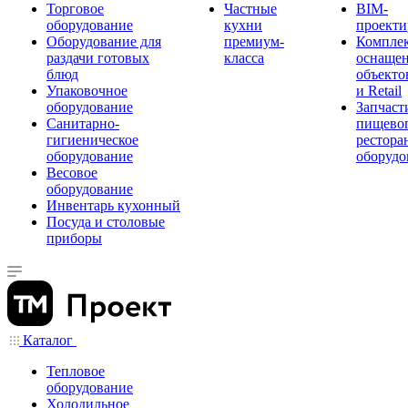
Торговое
Частные
BIM-
оборудование
кухни
проекти
Оборудование для
премиум-
Компле
раздачи готовых
класса
оснаще
блюд
объекто
Упаковочное
и Retail
оборудование
Запчаст
Санитарно-
пищевог
гигиеническое
рестора
оборудование
оборудо
Весовое
оборудование
Инвентарь кухонный
Посуда и столовые
приборы
Каталог
Тепловое
оборудование
Холодильное