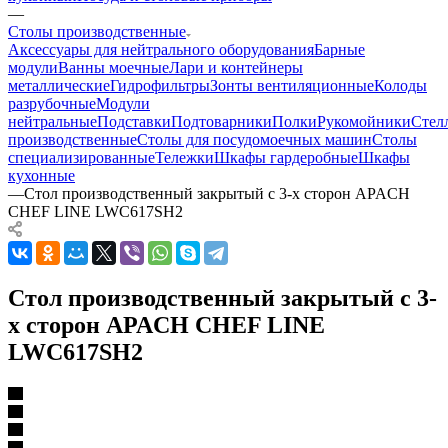
—
Столы производственные
Аксессуары для нейтрального оборудования
Барные
модули
Ванны моечные
Лари и контейнеры
металлические
Гидрофильтры
Зонты вентиляционные
Колоды
разрубочные
Модули
нейтральные
Подставки
Подтоварники
Полки
Рукомойники
Стел
производственные
Столы для посудомоечных машин
Столы
специализированные
Тележки
Шкафы гардеробные
Шкафы
кухонные
—
Стол производственный закрытый с 3-х сторон APACH
CHEF LINE LWC617SH2
Стол производственный закрытый с 3-
х сторон APACH CHEF LINE
LWC617SH2