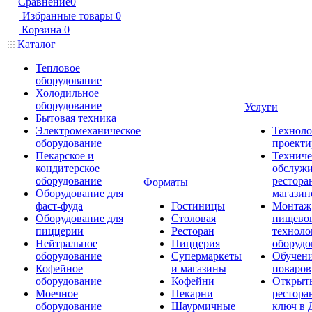
Сравнение
0
Избранные товары
0
Корзина
0
Каталог
Тепловое
оборудование
Холодильное
оборудование
Услуги
Бытовая техника
Электромеханическое
Техноло
оборудование
проекти
Пекарское и
Техниче
кондитерское
обслуж
оборудование
рестора
Форматы
Оборудование для
магазин
фаст-фуда
Гостиницы
Монтаж
Оборудование для
Столовая
пищево
пиццерии
Ресторан
техноло
Нейтральное
Пиццерия
оборудо
оборудование
Супермаркеты
Обучени
Кофейное
и магазины
поваров
оборудование
Кофейни
Открыт
Моечное
Пекарни
рестора
оборудование
Шаурмичные
ключ в 