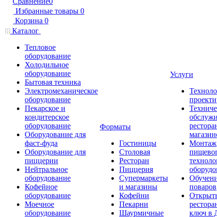
Сравнение
0
Избранные товары
0
Корзина
0
Каталог
Тепловое
оборудование
Холодильное
оборудование
Услуги
Бытовая техника
Электромеханическое
Техноло
оборудование
проекти
Пекарское и
Техниче
кондитерское
обслуж
оборудование
рестора
Форматы
Оборудование для
магазин
фаст-фуда
Гостиницы
Монтаж
Оборудование для
Столовая
пищево
пиццерии
Ресторан
техноло
Нейтральное
Пиццерия
оборудо
оборудование
Супермаркеты
Обучени
Кофейное
и магазины
поваров
оборудование
Кофейни
Открыт
Моечное
Пекарни
рестора
оборудование
Шаурмичные
ключ в 