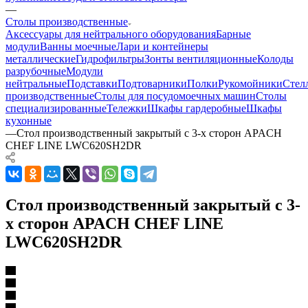
—
Столы производственные
Аксессуары для нейтрального оборудования
Барные
модули
Ванны моечные
Лари и контейнеры
металлические
Гидрофильтры
Зонты вентиляционные
Колоды
разрубочные
Модули
нейтральные
Подставки
Подтоварники
Полки
Рукомойники
Стел
производственные
Столы для посудомоечных машин
Столы
специализированные
Тележки
Шкафы гардеробные
Шкафы
кухонные
—
Стол производственный закрытый с 3-х сторон APACH
CHEF LINE LWC620SH2DR
Стол производственный закрытый с 3-
х сторон APACH CHEF LINE
LWC620SH2DR