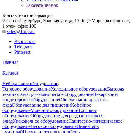
Заказать звонок
Контактная информация
Санкт-Петербург, Зольная улица, 15, БЦ «Морская столица»,
1 этаж, офис 106
sales@1tmp.ru
Вконтакте
Telegram
Pinterest
Главная
—
Каталог
—
Нейтральное оборудование
Тепловое оборудование
Холодильное оборудование
Бытовая
техника
Электромеханическое оборудование
Пекарское и
кондитерское оборудование
Оборудование для фаст-
фуда
Оборудование для пиццерии
Кофейное
оборудование
Моечное оборудование
Торговое
оборудование
Оборудование для раздачи готовых
блюд
Упаковочное оборудование
Санитарно-гигиеническое
оборудование
Весовое оборудование
Инвентарь
кухонный
Посуда и столовые приборы