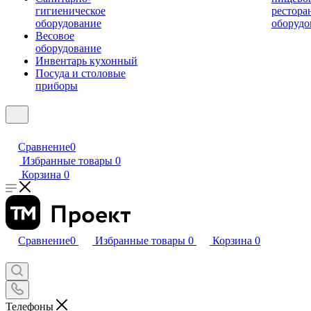
гигиеническое
рестора
оборудование
оборудо
Весовое
оборудование
Инвентарь кухонный
Посуда и столовые
приборы
Сравнение
0
Избранные товары
0
Корзина
0
Сравнение
0
Избранные товары
0
Корзина
0
Телефоны