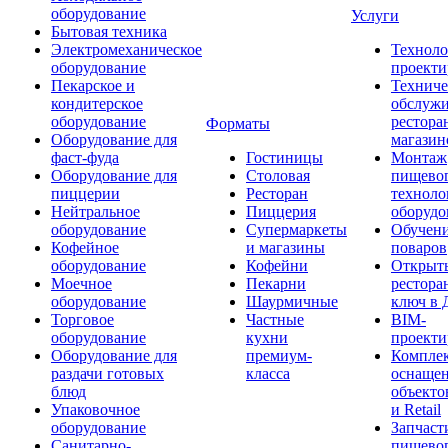
оборудование
Услуги
Бытовая техника
Электромеханическое
Техноло
оборудование
проекти
Пекарское и
Техниче
кондитерское
обслуж
оборудование
рестора
Форматы
Оборудование для
магазин
фаст-фуда
Гостиницы
Монтаж
Оборудование для
Столовая
пищево
пиццерии
Ресторан
техноло
Нейтральное
Пиццерия
оборудо
оборудование
Супермаркеты
Обучени
Кофейное
и магазины
поваров
оборудование
Кофейни
Открыт
Моечное
Пекарни
рестора
оборудование
Шаурмичные
ключ в 
Торговое
Частные
BIM-
оборудование
кухни
проекти
Оборудование для
премиум-
Компле
раздачи готовых
класса
оснаще
блюд
объекто
Упаковочное
и Retail
оборудование
Запчаст
Санитарно-
пищевог