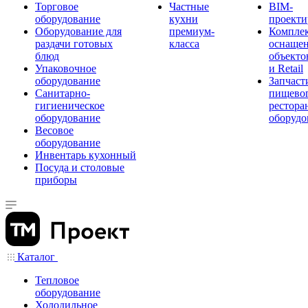
Торговое
Частные
BIM-
оборудование
кухни
проекти
Оборудование для
премиум-
Компле
раздачи готовых
класса
оснаще
блюд
объекто
Упаковочное
и Retail
оборудование
Запчаст
Санитарно-
пищевог
гигиеническое
рестора
оборудование
оборудо
Весовое
оборудование
Инвентарь кухонный
Посуда и столовые
приборы
Каталог
Тепловое
оборудование
Холодильное