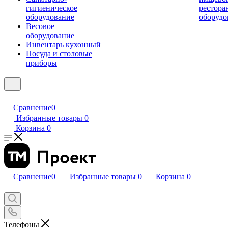
гигиеническое
рестора
оборудование
оборудо
Весовое
оборудование
Инвентарь кухонный
Посуда и столовые
приборы
Сравнение
0
Избранные товары
0
Корзина
0
Сравнение
0
Избранные товары
0
Корзина
0
Телефоны