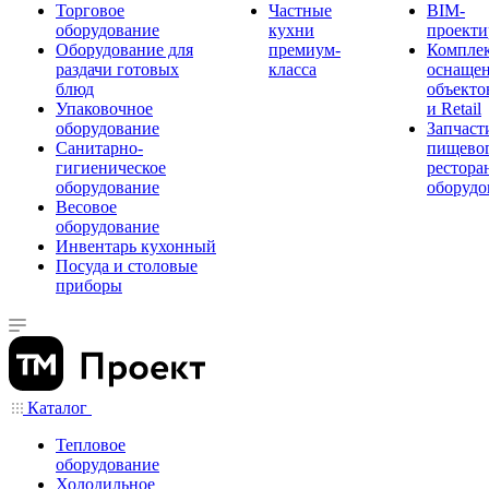
Торговое
Частные
BIM-
оборудование
кухни
проекти
Оборудование для
премиум-
Компле
раздачи готовых
класса
оснаще
блюд
объекто
Упаковочное
и Retail
оборудование
Запчаст
Санитарно-
пищевог
гигиеническое
рестора
оборудование
оборудо
Весовое
оборудование
Инвентарь кухонный
Посуда и столовые
приборы
Каталог
Тепловое
оборудование
Холодильное