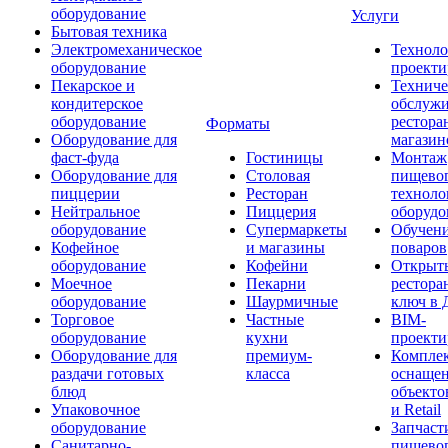
оборудование
Услуги
Бытовая техника
Электромеханическое
Техноло
оборудование
проекти
Пекарское и
Техниче
кондитерское
обслуж
оборудование
рестора
Форматы
Оборудование для
магазин
фаст-фуда
Гостиницы
Монтаж
Оборудование для
Столовая
пищево
пиццерии
Ресторан
техноло
Нейтральное
Пиццерия
оборудо
оборудование
Супермаркеты
Обучени
Кофейное
и магазины
поваров
оборудование
Кофейни
Открыт
Моечное
Пекарни
рестора
оборудование
Шаурмичные
ключ в 
Торговое
Частные
BIM-
оборудование
кухни
проекти
Оборудование для
премиум-
Компле
раздачи готовых
класса
оснаще
блюд
объекто
Упаковочное
и Retail
оборудование
Запчаст
Санитарно-
пищевог