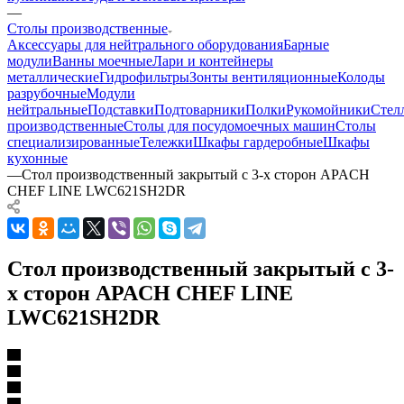
—
Столы производственные
Аксессуары для нейтрального оборудования
Барные
модули
Ванны моечные
Лари и контейнеры
металлические
Гидрофильтры
Зонты вентиляционные
Колоды
разрубочные
Модули
нейтральные
Подставки
Подтоварники
Полки
Рукомойники
Стел
производственные
Столы для посудомоечных машин
Столы
специализированные
Тележки
Шкафы гардеробные
Шкафы
кухонные
—
Стол производственный закрытый с 3-х сторон APACH
CHEF LINE LWC621SH2DR
Стол производственный закрытый с 3-
х сторон APACH CHEF LINE
LWC621SH2DR