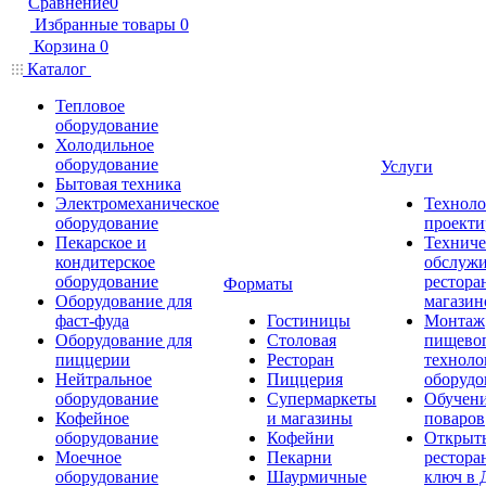
Сравнение
0
Избранные товары
0
Корзина
0
Каталог
Тепловое
оборудование
Холодильное
оборудование
Услуги
Бытовая техника
Электромеханическое
Техноло
оборудование
проекти
Пекарское и
Техниче
кондитерское
обслуж
оборудование
рестора
Форматы
Оборудование для
магазин
фаст-фуда
Гостиницы
Монтаж
Оборудование для
Столовая
пищево
пиццерии
Ресторан
техноло
Нейтральное
Пиццерия
оборудо
оборудование
Супермаркеты
Обучени
Кофейное
и магазины
поваров
оборудование
Кофейни
Открыт
Моечное
Пекарни
рестора
оборудование
Шаурмичные
ключ в 