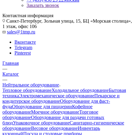
Заказать звонок
Контактная информация
Санкт-Петербург, Зольная улица, 15, БЦ «Морская столица»,
1 этаж, офис 106
sales@1tmp.ru
Вконтакте
Telegram
Pinterest
Главная
—
Каталог
—
Нейтральное оборудование
Тепловое оборудование
Холодильное оборудование
Бытовая
техника
Электромеханическое оборудование
Пекарское и
кондитерское оборудование
Оборудование для фаст-
фуда
Оборудование для пиццерии
Кофейное
оборудование
Моечное оборудование
Торговое
оборудование
Оборудование для раздачи готовых
блюд
Упаковочное оборудование
Санитарно-гигиеническое
оборудование
Весовое оборудование
Инвентарь
кухонный
Посуда и столовые приборы