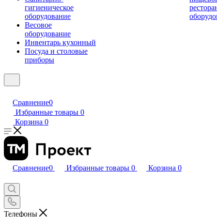
гигиеническое
рестора
оборудование
оборудо
Весовое
оборудование
Инвентарь кухонный
Посуда и столовые
приборы
Сравнение
0
Избранные товары
0
Корзина
0
Сравнение
0
Избранные товары
0
Корзина
0
Телефоны