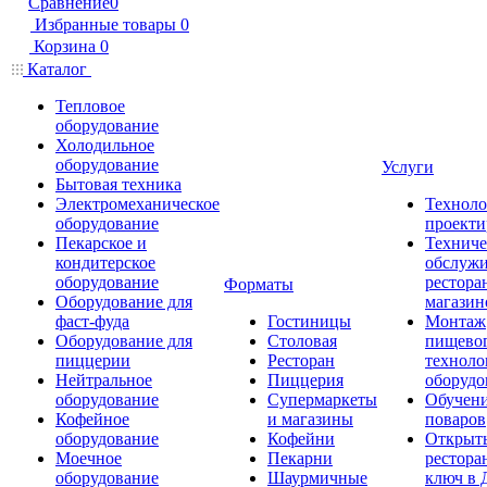
Сравнение
0
Избранные товары
0
Корзина
0
Каталог
Тепловое
оборудование
Холодильное
оборудование
Услуги
Бытовая техника
Электромеханическое
Техноло
оборудование
проекти
Пекарское и
Техниче
кондитерское
обслуж
оборудование
рестора
Форматы
Оборудование для
магазин
фаст-фуда
Гостиницы
Монтаж
Оборудование для
Столовая
пищево
пиццерии
Ресторан
техноло
Нейтральное
Пиццерия
оборудо
оборудование
Супермаркеты
Обучени
Кофейное
и магазины
поваров
оборудование
Кофейни
Открыт
Моечное
Пекарни
рестора
оборудование
Шаурмичные
ключ в 