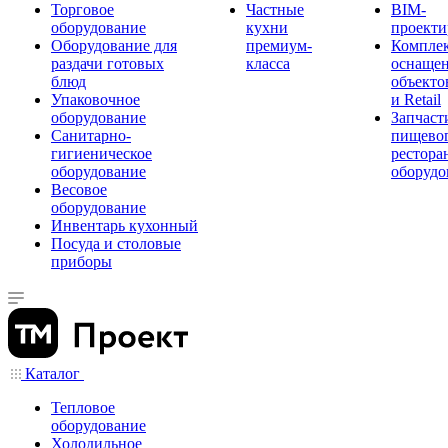
Торговое
Частные
BIM-
оборудование
кухни
проекти
Оборудование для
премиум-
Компле
раздачи готовых
класса
оснаще
блюд
объекто
Упаковочное
и Retail
оборудование
Запчаст
Санитарно-
пищевог
гигиеническое
рестора
оборудование
оборудо
Весовое
оборудование
Инвентарь кухонный
Посуда и столовые
приборы
Каталог
Тепловое
оборудование
Холодильное