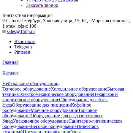
Заказать звонок
Контактная информация
Санкт-Петербург, Зольная улица, 15, БЦ «Морская столица»,
1 этаж, офис 106
sales@1tmp.ru
Вконтакте
Telegram
Pinterest
Главная
—
Каталог
—
Нейтральное оборудование
Тепловое оборудование
Холодильное оборудование
Бытовая
техника
Электромеханическое оборудование
Пекарское и
кондитерское оборудование
Оборудование для фаст-
фуда
Оборудование для пиццерии
Кофейное
оборудование
Моечное оборудование
Торговое
оборудование
Оборудование для раздачи готовых
блюд
Упаковочное оборудование
Санитарно-гигиеническое
оборудование
Весовое оборудование
Инвентарь
кухонный
Посуда и столовые приборы