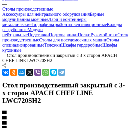
—
Столы производственные
Аксессуары для нейтрального оборудования
Барные
модули
Ванны моечные
Лари и контейнеры
металлические
Гидрофильтры
Зонты вентиляционные
Колоды
разрубочные
Модули
нейтральные
Подставки
Подтоварники
Полки
Рукомойники
Стел
производственные
Столы для посудомоечных машин
Столы
специализированные
Тележки
Шкафы гардеробные
Шкафы
кухонные
—
Стол производственный закрытый с 3-х сторон APACH
CHEF LINE LWC720SH2
Стол производственный закрытый с 3-
х сторон APACH CHEF LINE
LWC720SH2