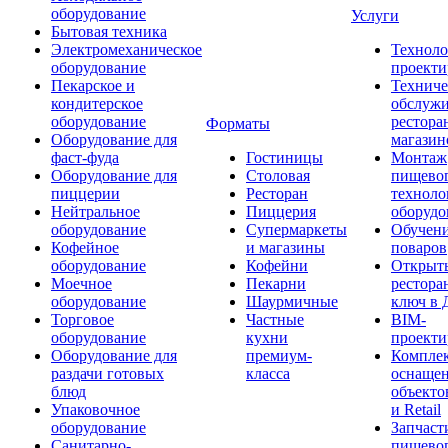
оборудование
Услуги
Бытовая техника
Электромеханическое
Техноло
оборудование
проекти
Пекарское и
Техниче
кондитерское
обслуж
оборудование
рестора
Форматы
Оборудование для
магазин
фаст-фуда
Гостиницы
Монтаж
Оборудование для
Столовая
пищево
пиццерии
Ресторан
техноло
Нейтральное
Пиццерия
оборудо
оборудование
Супермаркеты
Обучени
Кофейное
и магазины
поваров
оборудование
Кофейни
Открыт
Моечное
Пекарни
рестора
оборудование
Шаурмичные
ключ в 
Торговое
Частные
BIM-
оборудование
кухни
проекти
Оборудование для
премиум-
Компле
раздачи готовых
класса
оснаще
блюд
объекто
Упаковочное
и Retail
оборудование
Запчаст
Санитарно-
пищевог