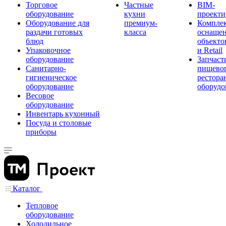
Торговое
Частные
BIM-
оборудование
кухни
проекти
Оборудование для
премиум-
Компле
раздачи готовых
класса
оснаще
блюд
объекто
Упаковочное
и Retail
оборудование
Запчаст
Санитарно-
пищевог
гигиеническое
рестора
оборудование
оборудо
Весовое
оборудование
Инвентарь кухонный
Посуда и столовые
приборы
Каталог
Тепловое
оборудование
Холодильное