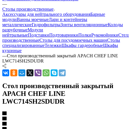
—
Столы производственные
Аксессуары для нейтрального оборудования
Барные
модули
Ванны моечные
Лари и контейнеры
металлические
Гидрофильтры
Зонты вентиляционные
Колоды
разрубочные
Модули
нейтральные
Подставки
Подтоварники
Полки
Рукомойники
Стел
производственные
Столы для посудомоечных машин
Столы
специализированные
Тележки
Шкафы гардеробные
Шкафы
кухонные
—
Стол производственный закрытый APACH CHEF LINE
LWC714SH2SDUDR
Стол производственный закрытый
APACH CHEF LINE
LWC714SH2SDUDR