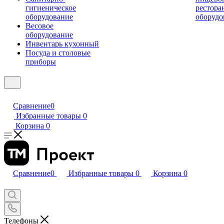
гигиеническое
рестора
оборудование
оборудо
Весовое
оборудование
Инвентарь кухонный
Посуда и столовые
приборы
Сравнение
0
Избранные товары
0
Корзина
0
Сравнение
0
Избранные товары
0
Корзина
0
Телефоны