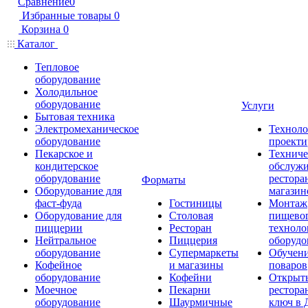
Сравнение
0
Избранные товары
0
Корзина
0
Каталог
Тепловое
оборудование
Холодильное
оборудование
Услуги
Бытовая техника
Электромеханическое
Техноло
оборудование
проекти
Пекарское и
Техниче
кондитерское
обслуж
оборудование
рестора
Форматы
Оборудование для
магазин
фаст-фуда
Гостиницы
Монтаж
Оборудование для
Столовая
пищево
пиццерии
Ресторан
техноло
Нейтральное
Пиццерия
оборудо
оборудование
Супермаркеты
Обучени
Кофейное
и магазины
поваров
оборудование
Кофейни
Открыт
Моечное
Пекарни
рестора
оборудование
Шаурмичные
ключ в 