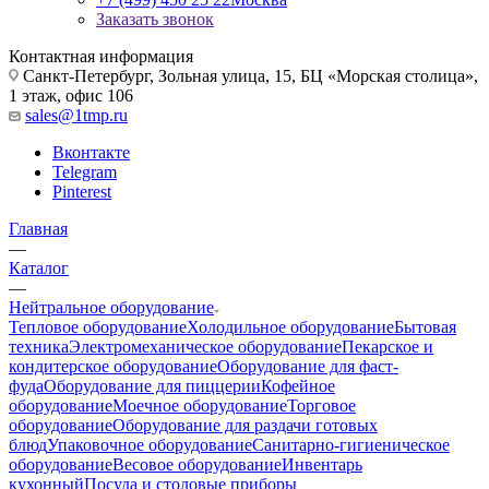
Заказать звонок
Контактная информация
Санкт-Петербург, Зольная улица, 15, БЦ «Морская столица»,
1 этаж, офис 106
sales@1tmp.ru
Вконтакте
Telegram
Pinterest
Главная
—
Каталог
—
Нейтральное оборудование
Тепловое оборудование
Холодильное оборудование
Бытовая
техника
Электромеханическое оборудование
Пекарское и
кондитерское оборудование
Оборудование для фаст-
фуда
Оборудование для пиццерии
Кофейное
оборудование
Моечное оборудование
Торговое
оборудование
Оборудование для раздачи готовых
блюд
Упаковочное оборудование
Санитарно-гигиеническое
оборудование
Весовое оборудование
Инвентарь
кухонный
Посуда и столовые приборы