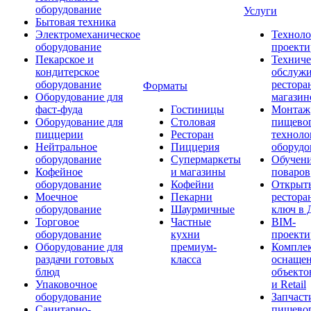
оборудование
Услуги
Бытовая техника
Электромеханическое
Техноло
оборудование
проекти
Пекарское и
Техниче
кондитерское
обслуж
оборудование
рестора
Форматы
Оборудование для
магазин
фаст-фуда
Гостиницы
Монтаж
Оборудование для
Столовая
пищево
пиццерии
Ресторан
техноло
Нейтральное
Пиццерия
оборудо
оборудование
Супермаркеты
Обучени
Кофейное
и магазины
поваров
оборудование
Кофейни
Открыт
Моечное
Пекарни
рестора
оборудование
Шаурмичные
ключ в 
Торговое
Частные
BIM-
оборудование
кухни
проекти
Оборудование для
премиум-
Компле
раздачи готовых
класса
оснаще
блюд
объекто
Упаковочное
и Retail
оборудование
Запчаст
Санитарно-
пищевог