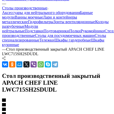
—
Столы производственные
Аксессуары для нейтрального оборудования
Барные
модули
Ванны моечные
Лари и контейнеры
металлические
Гидрофильтры
Зонты вентиляционные
Колоды
разрубочные
Модули
нейтральные
Подставки
Подтоварники
Полки
Рукомойники
Стел
производственные
Столы для посудомоечных машин
Столы
специализированные
Тележки
Шкафы гардеробные
Шкафы
кухонные
—
Стол производственный закрытый APACH CHEF LINE
LWC715SH2SDUDL
Стол производственный закрытый
APACH CHEF LINE
LWC715SH2SDUDL