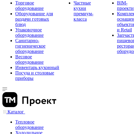
Торговое
Частные
BIM-
оборудование
кухни
проекти
Оборудование для
премиум-
Компле
раздачи готовых
класса
оснаще
блюд
объекто
Упаковочное
и Retail
оборудование
Запчаст
Санитарно-
пищевог
гигиеническое
рестора
оборудование
оборудо
Весовое
оборудование
Инвентарь кухонный
Посуда и столовые
приборы
Каталог
Тепловое
оборудование
Холодильное