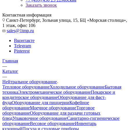
Заказать звонок
Контактная информация
Санкт-Петербург, Зольная улица, 15, БЦ «Морская столица»,
1 этаж, офис 106
sales@1tmp.ru
Вконтакте
Telegram
Pinterest
Главная
—
Каталог
—
Нейтральное оборудование
Тепловое оборудование
Холодильное оборудование
Бытовая
техника
Электромеханическое оборудование
Пекарское и
кондитерское оборудование
Оборудование для фаст-
фуда
Оборудование для пиццерии
Кофейное
оборудование
Моечное оборудование
Торговое
оборудование
Оборудование для раздачи готовых
блюд
Упаковочное оборудование
Санитарно-гигиеническое
оборудование
Весовое оборудование
Инвентарь
кухонный
Посуда и столовые приборы