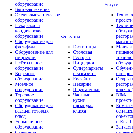
оборудование
Услуги
Бытовая техника
Электромеханическое
Техноло
оборудование
проекти
Пекарское и
Техниче
кондитерское
обслуж
оборудование
рестора
Форматы
Оборудование для
магазин
фаст-фуда
Гостиницы
Монтаж
Оборудование для
Столовая
пищево
пиццерии
Ресторан
техноло
Нейтральное
Пиццерия
оборудо
оборудование
Супермаркеты
Обучени
Кофейное
и магазины
поваров
оборудование
Кофейни
Открыт
Моечное
Пекарни
рестора
оборудование
Шаурмичные
ключ в 
Торговое
Частные
BIM-
оборудование
кухни
проекти
Оборудование для
премиум-
Компле
раздачи готовых
класса
оснаще
блюд
объекто
Упаковочное
и Retail
оборудование
Запчаст
Санитарно-
пищевог