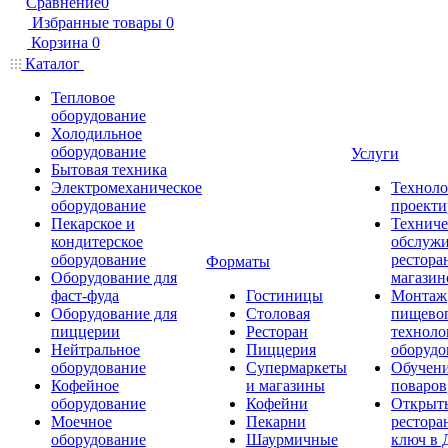
Сравнение
0
Избранные товары
0
Корзина
0
Каталог
Тепловое
оборудование
Холодильное
оборудование
Услуги
Бытовая техника
Электромеханическое
Техноло
оборудование
проекти
Пекарское и
Техниче
кондитерское
обслуж
оборудование
рестора
Форматы
Оборудование для
магазин
фаст-фуда
Гостиницы
Монтаж
Оборудование для
Столовая
пищево
пиццерии
Ресторан
техноло
Нейтральное
Пиццерия
оборудо
оборудование
Супермаркеты
Обучени
Кофейное
и магазины
поваров
оборудование
Кофейни
Открыт
Моечное
Пекарни
рестора
оборудование
Шаурмичные
ключ в 