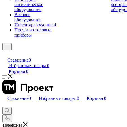
гигиеническое
рестора
оборудование
оборудо
Весовое
оборудование
Инвентарь кухонный
Посуда и столовые
приборы
Сравнение
0
Избранные товары
0
Корзина
0
Сравнение
0
Избранные товары
0
Корзина
0
Телефоны