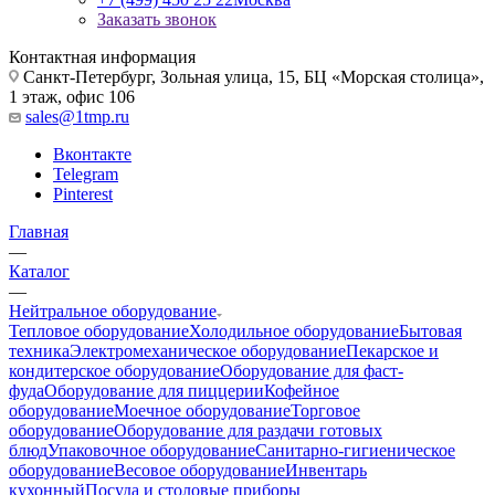
Заказать звонок
Контактная информация
Санкт-Петербург, Зольная улица, 15, БЦ «Морская столица»,
1 этаж, офис 106
sales@1tmp.ru
Вконтакте
Telegram
Pinterest
Главная
—
Каталог
—
Нейтральное оборудование
Тепловое оборудование
Холодильное оборудование
Бытовая
техника
Электромеханическое оборудование
Пекарское и
кондитерское оборудование
Оборудование для фаст-
фуда
Оборудование для пиццерии
Кофейное
оборудование
Моечное оборудование
Торговое
оборудование
Оборудование для раздачи готовых
блюд
Упаковочное оборудование
Санитарно-гигиеническое
оборудование
Весовое оборудование
Инвентарь
кухонный
Посуда и столовые приборы