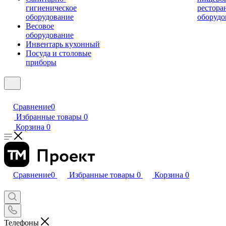
гигиеническое
рестора
оборудование
оборудо
Весовое
оборудование
Инвентарь кухонный
Посуда и столовые
приборы
Сравнение
0
Избранные товары
0
Корзина
0
Сравнение
0
Избранные товары
0
Корзина
0
Телефоны