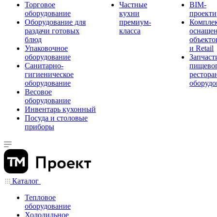
Торговое
Частные
BIM-
оборудование
кухни
проекти
Оборудование для
премиум-
Компле
раздачи готовых
класса
оснаще
блюд
объекто
Упаковочное
и Retail
оборудование
Запчаст
Санитарно-
пищевог
гигиеническое
рестора
оборудование
оборудо
Весовое
оборудование
Инвентарь кухонный
Посуда и столовые
приборы
Каталог
Тепловое
оборудование
Холодильное