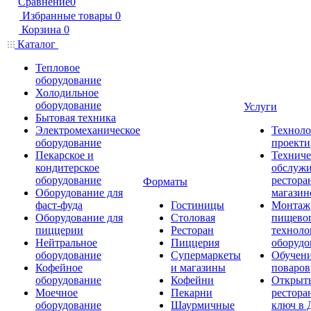
Сравнение
0
Избранные товары
0
Корзина
0
Каталог
Тепловое
оборудование
Холодильное
оборудование
Услуги
Бытовая техника
Электромеханическое
Техноло
оборудование
проекти
Пекарское и
Техниче
кондитерское
обслуж
оборудование
рестора
Форматы
Оборудование для
магазин
фаст-фуда
Гостиницы
Монтаж
Оборудование для
Столовая
пищево
пиццерии
Ресторан
техноло
Нейтральное
Пиццерия
оборудо
оборудование
Супермаркеты
Обучени
Кофейное
и магазины
поваров
оборудование
Кофейни
Открыт
Моечное
Пекарни
рестора
оборудование
Шаурмичные
ключ в 