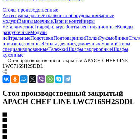
—
Столы производственные
Аксессуары для нейтрального оборудования
Барные
модули
Ванны моечные
Лари и контейнеры
металлические
Гидрофильтры
Зонты вентиляционные
Колоды
разрубочные
Модули
нейтральные
Подставки
Подтоварники
Полки
Рукомойники
Стел
производственные
Столы для посудомоечных машин
Столы
специализированные
Тележки
Шкафы гардеробные
Шкафы
кухонные
—
Стол производственный закрытый APACH CHEF LINE
LWC716SH2SDDL
Стол производственный закрытый
APACH CHEF LINE LWC716SH2SDDL