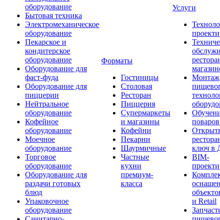
оборудование
Услуги
Бытовая техника
Электромеханическое
Техноло
оборудование
проекти
Пекарское и
Техниче
кондитерское
обслуж
оборудование
рестора
Форматы
Оборудование для
магазин
фаст-фуда
Гостиницы
Монтаж
Оборудование для
Столовая
пищево
пиццерии
Ресторан
техноло
Нейтральное
Пиццерия
оборудо
оборудование
Супермаркеты
Обучени
Кофейное
и магазины
поваров
оборудование
Кофейни
Открыт
Моечное
Пекарни
рестора
оборудование
Шаурмичные
ключ в 
Торговое
Частные
BIM-
оборудование
кухни
проекти
Оборудование для
премиум-
Компле
раздачи готовых
класса
оснаще
блюд
объекто
Упаковочное
и Retail
оборудование
Запчаст
Санитарно-
пищевог